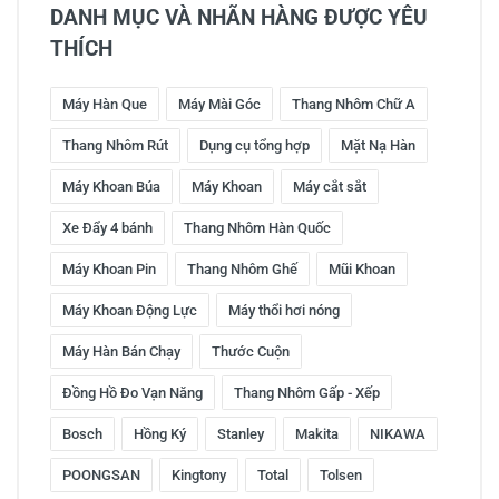
DANH MỤC VÀ NHÃN HÀNG ĐƯỢC YÊU
THÍCH
Máy Hàn Que
Máy Mài Góc
Thang Nhôm Chữ A
Thang Nhôm Rút
Dụng cụ tổng hợp
Mặt Nạ Hàn
Máy Khoan Búa
Máy Khoan
Máy cắt sắt
Xe Đẩy 4 bánh
Thang Nhôm Hàn Quốc
Máy Khoan Pin
Thang Nhôm Ghế
Mũi Khoan
Máy Khoan Động Lực
Máy thổi hơi nóng
Máy Hàn Bán Chạy
Thước Cuộn
Đồng Hồ Đo Vạn Năng
Thang Nhôm Gấp - Xếp
Bosch
Hồng Ký
Stanley
Makita
NIKAWA
POONGSAN
Kingtony
Total
Tolsen