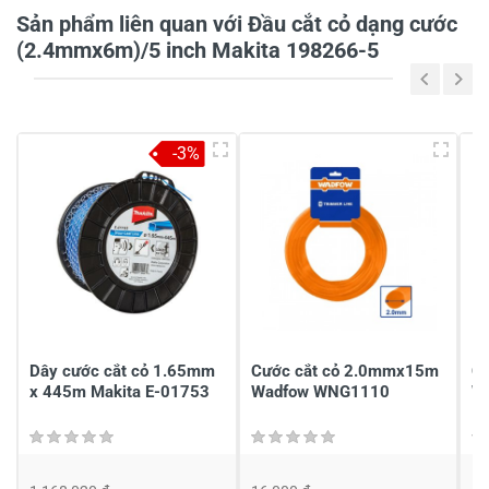
Tiêu đề của nhận xét
*
Sản phẩm liên quan với Đầu cắt cỏ dạng cước
(2.4mmx6m)/5 inch Makita 198266-5
Viết nhận xét của bạn vào bên dưới
*
-3%
Gửi nhận xét
Dây cước cắt cỏ 1.65mm
Cước cắt cỏ 2.0mmx15m
C
x 445m Makita E-01753
Wadfow WNG1110
W