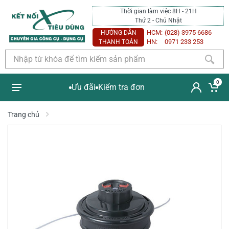
Thời gian làm việc 8H - 21H
Thứ 2 - Chủ Nhật
HCM:
(028) 3975 6686
HƯỚNG DẪN
HN:
0971 233 253
THANH TOÁN
0
Ưu đãi
Kiểm tra đơn
Trang chủ