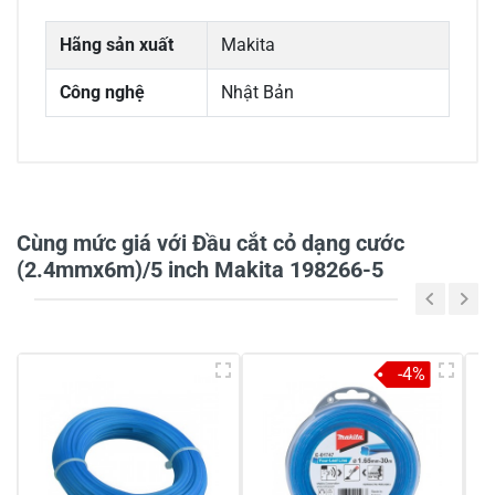
Hãng sản xuất
Makita
Công nghệ
Nhật Bản
0/5
Cùng mức giá với Đầu cắt cỏ dạng cước
(2.4mmx6m)/5 inch Makita 198266-5
5
-
4
-
-4%
3
-
2
-
1
-