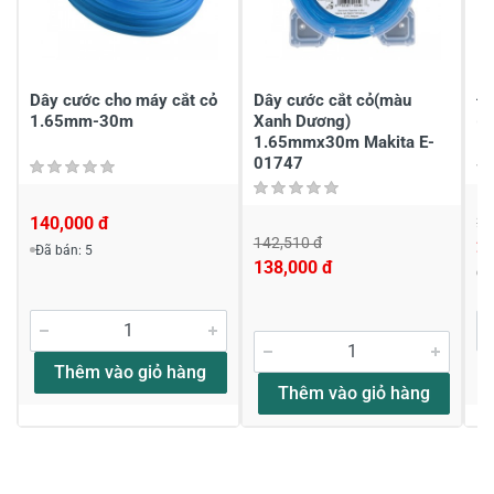
Chia sẻ nhận xét về sản phẩm
Viết nhận xét của bạn
Dây cước cho máy cắt cỏ
Dây cước cắt cỏ(màu
Đầ
1.65mm-30m
Xanh Dương)
(
1.65mmx30m Makita E-
1
01747
140,000 đ
29
142,510 đ
2
Đã bán: 5
Viết nhận xét về sản phẩm
138,000 đ
Đ
Đánh giá sao
Thêm vào giỏ hàng
Thêm vào giỏ hàng
Họ và tên
*