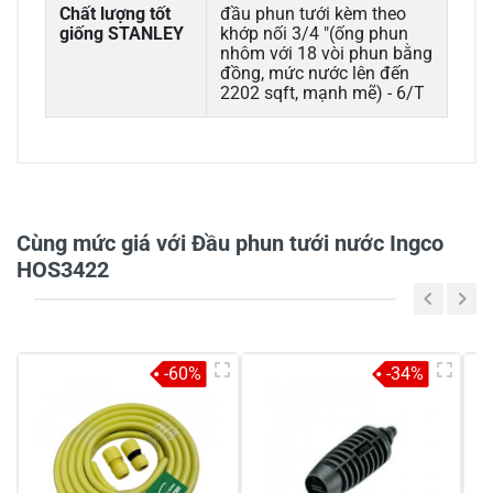
Chất lượng tốt
đầu phun tưới kèm theo
giống STANLEY
khớp nối 3/4 "(ống phun
nhôm với 18 vòi phun bằng
đồng, mức nước lên đến
2202 sqft, mạnh mẽ) - 6/T
0/5
Cùng mức giá với Đầu phun tưới nước Ingco
HOS3422
5
-
4
-
-60%
-34%
3
-
2
-
1
-