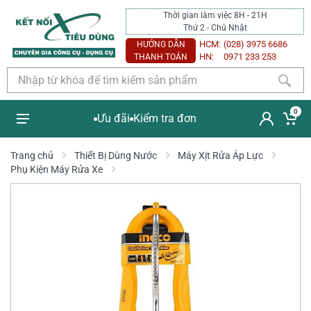
Thời gian làm việc 8H - 21H
Thứ 2 - Chủ Nhật
HCM:
(028) 3975 6686
HƯỚNG DẪN
HN:
0971 233 253
THANH TOÁN
0
Ưu đãi
Kiểm tra đơn
Trang chủ
Thiết Bị Dùng Nước
Máy Xịt Rửa Áp Lực
Phụ Kiện Máy Rửa Xe