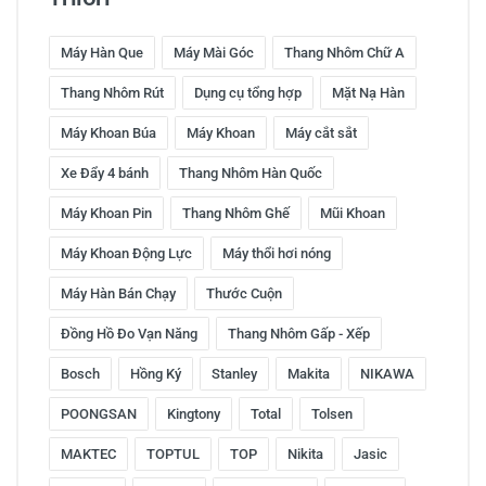
Máy Hàn Que
Máy Mài Góc
Thang Nhôm Chữ A
Thang Nhôm Rút
Dụng cụ tổng hợp
Mặt Nạ Hàn
Máy Khoan Búa
Máy Khoan
Máy cắt sắt
Xe Đẩy 4 bánh
Thang Nhôm Hàn Quốc
Máy Khoan Pin
Thang Nhôm Ghế
Mũi Khoan
Máy Khoan Động Lực
Máy thổi hơi nóng
Máy Hàn Bán Chạy
Thước Cuộn
Đồng Hồ Đo Vạn Năng
Thang Nhôm Gấp - Xếp
Bosch
Hồng Ký
Stanley
Makita
NIKAWA
POONGSAN
Kingtony
Total
Tolsen
MAKTEC
TOPTUL
TOP
Nikita
Jasic