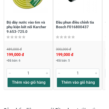
Chia sẻ nhận xét về sản phẩm
Viết nhận xét của bạn
Bộ dây nước vào 6m và
Đầu phun điều chỉnh tia
Đầ
phụ kiện kết nối Karcher
Bosch F016800437
1
9.653-725.0
489,000 đ
300,000 đ
23
199,000 đ
199,000 đ
2
Viết nhận xét về sản phẩm
Đã bán: 6
Đã bán: 5
Đánh giá sao
Thêm vào giỏ hàng
Thêm vào giỏ hàng
Họ và tên
*