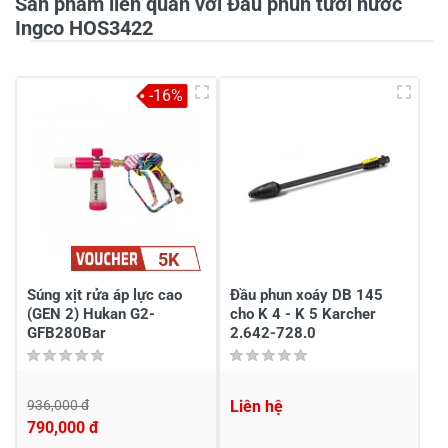
Sản phẩm liên quan với Đầu phun tưới nước
Tiêu đề của nhận xét
*
Ingco HOS3422
-16%
Viết nhận xét của bạn vào bên dưới
*
5K
Gửi nhận xét
Súng xịt rửa áp lực cao
Đầu phun xoáy DB 145
(GEN 2) Hukan G2-
cho K 4 - K 5 Karcher
GFB280Bar
2.642-728.0
936,000 đ
Liên hệ
790,000 đ