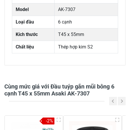
Model
AK-7307
Loại đầu
6 cạnh
Kích thước
T45 x 55mm
Chất liệu
Thép hợp kim S2
0/5
Cùng mức giá với Đầu tuýp gắn mũi bông 6
cạnh T45 x 55mm Asaki AK-7307
5
-
4
-
-2%
3
-