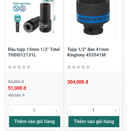
2
-
1
-
Chia sẻ nhận xét về sản phẩm
Viết nhận xét của bạn
Đầu tuýp 13mm 1/2" Total
Tuýp 1/2" đen 41mm
Tu
THDIS12131L
Kingtony 453541M
B
52,000 đ
304,000 đ
9,
51,000 đ
9,
Viết nhận xét về sản phẩm
Đã bán: 9
Đánh giá sao
Thêm vào giỏ hàng
Thêm vào giỏ hàng