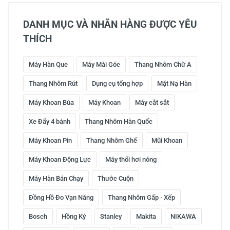
DANH MỤC VÀ NHÃN HÀNG ĐƯỢC YÊU
THÍCH
Máy Hàn Que
Máy Mài Góc
Thang Nhôm Chữ A
Thang Nhôm Rút
Dụng cụ tổng hợp
Mặt Nạ Hàn
Máy Khoan Búa
Máy Khoan
Máy cắt sắt
Xe Đẩy 4 bánh
Thang Nhôm Hàn Quốc
Máy Khoan Pin
Thang Nhôm Ghế
Mũi Khoan
Máy Khoan Động Lực
Máy thổi hơi nóng
Máy Hàn Bán Chạy
Thước Cuộn
Đồng Hồ Đo Vạn Năng
Thang Nhôm Gấp - Xếp
Bosch
Hồng Ký
Stanley
Makita
NIKAWA