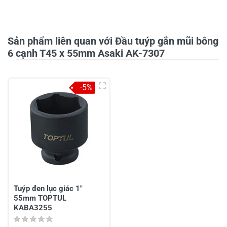
Họ và tên
*
Sản phẩm liên quan với Đầu tuýp gắn mũi bông
Tiêu đề của nhận xét
*
6 cạnh T45 x 55mm Asaki AK-7307
-5%
Viết nhận xét của bạn vào bên dưới
*
Gửi nhận xét
Tuýp đen lục giác 1"
55mm TOPTUL
KABA3255