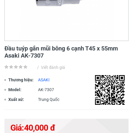
Đầu tuýp gắn mũi bông 6 cạnh T45 x 55mm
Asaki AK-7307
/
Viết đánh giá
Thương hiệu:
ASAKI
Model:
AK-7307
Xuất xứ:
Trung Quốc
Giá:
40,000 đ