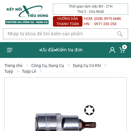
Thời gian làm việc 8H - 21H
Thứ 2 - Chủ Nhật
HCM:
(028) 3975 6686
HƯỚNG DẪN
HN:
0971 233 253
THANH TOÁN
0
Ưu đãi
Kiểm tra đơn
Trang chủ
Công Cụ, Dụng Cụ
Dụng Cụ Cơ Khí
Tuýp
Tuýp Lẻ