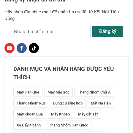
Hãy nhập địa chỉ e-mail để nhận tin ưu đãi từ Kết Nối Tiêu
Dùng
Địa chỉ e-mail
Đăng ký
DANH MỤC VÀ NHÃN HÀNG ĐƯỢC YÊU
THÍCH
Máy Hàn Que
Máy Mài Góc
Thang Nhôm Chữ A
Thang Nhôm Rút
Dụng cụ tổng hợp
Mặt Nạ Hàn
Máy Khoan Búa
Máy Khoan
Máy cắt sắt
Xe Đẩy 4 bánh
Thang Nhôm Hàn Quốc