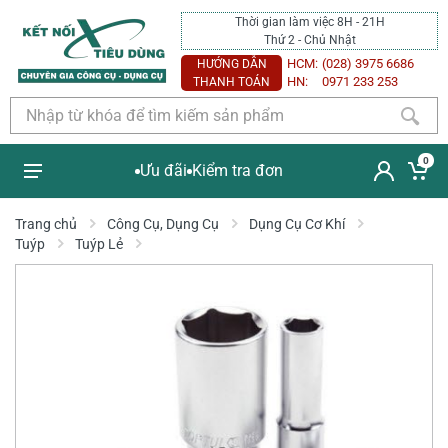
Thời gian làm việc 8H - 21H
Thứ 2 - Chủ Nhật
HCM:
(028) 3975 6686
HƯỚNG DẪN
HN:
0971 233 253
THANH TOÁN
0
Ưu đãi
Kiểm tra đơn
Trang chủ
Công Cụ, Dụng Cụ
Dụng Cụ Cơ Khí
Tuýp
Tuýp Lẻ