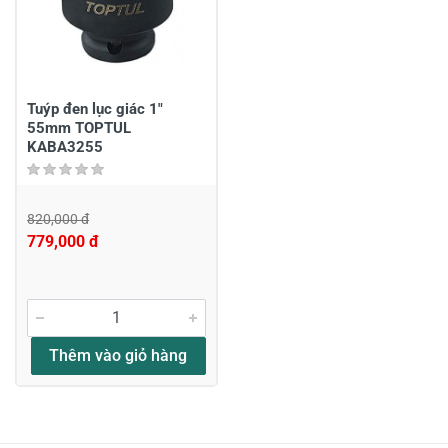
Gửi nhận xét
Tuýp đen lục giác 1"
55mm TOPTUL
KABA3255
820,000 đ
779,000 đ
Thêm vào giỏ hàng