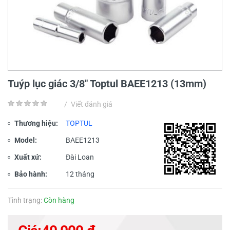
Tuýp lục giác 3/8" Toptul BAEE1213 (13mm)
/
Viết đánh giá
Thương hiệu:
TOPTUL
Model:
BAEE1213
Xuất xứ:
Đài Loan
Bảo hành:
12 tháng
Tình trạng:
Còn hàng