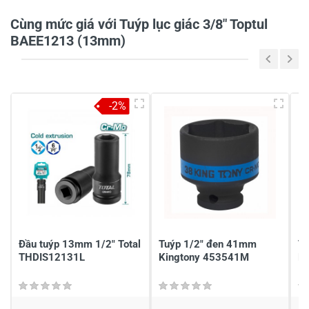
0/5
Cùng mức giá với Tuýp lục giác 3/8" Toptul
BAEE1213 (13mm)
5
-
4
-
-2%
3
-
2
-
1
-
Chia sẻ nhận xét về sản phẩm
Viết nhận xét của bạn
Đầu tuýp 13mm 1/2" Total
Tuýp 1/2" đen 41mm
Tu
THDIS12131L
Kingtony 453541M
B