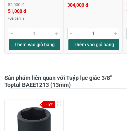
52,000 đ
304,000 đ
9,
51,000 đ
9,
Viết nhận xét về sản phẩm
Đã bán: 9
Đánh giá sao
Thêm vào giỏ hàng
Thêm vào giỏ hàng
Họ và tên
*
Sản phẩm liên quan với Tuýp lục giác 3/8"
Tiêu đề của nhận xét
*
Toptul BAEE1213 (13mm)
-5%
Viết nhận xét của bạn vào bên dưới
*