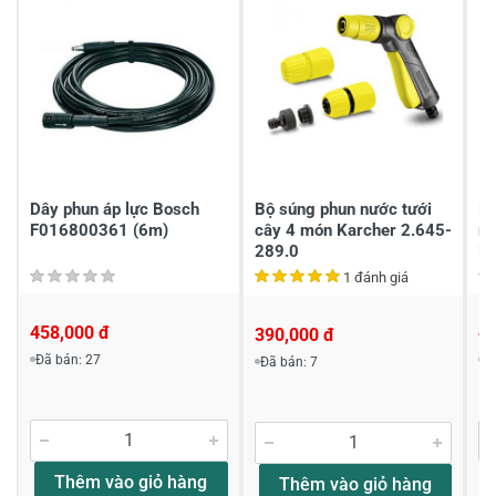
2
-
1
-
Chia sẻ nhận xét về sản phẩm
Viết nhận xét của bạn
Dây phun áp lực Bosch
Bộ súng phun nước tưới
Dâ
F016800361 (6m)
cây 4 món Karcher 2.645-
má
289.0
H
1 đánh giá
458,000 đ
4
390,000 đ
Đã bán: 27
Đ
Đã bán: 7
Viết nhận xét về sản phẩm
Đánh giá sao
Thêm vào giỏ hàng
Thêm vào giỏ hàng