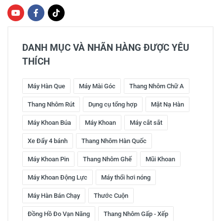
DANH MỤC VÀ NHÃN HÀNG ĐƯỢC YÊU
THÍCH
Máy Hàn Que
Máy Mài Góc
Thang Nhôm Chữ A
Thang Nhôm Rút
Dụng cụ tổng hợp
Mặt Nạ Hàn
Máy Khoan Búa
Máy Khoan
Máy cắt sắt
Xe Đẩy 4 bánh
Thang Nhôm Hàn Quốc
Máy Khoan Pin
Thang Nhôm Ghế
Mũi Khoan
Máy Khoan Động Lực
Máy thổi hơi nóng
Máy Hàn Bán Chạy
Thước Cuộn
Đồng Hồ Đo Vạn Năng
Thang Nhôm Gấp - Xếp