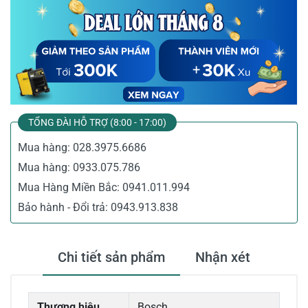
TỔNG ĐÀI HỖ TRỢ (8:00 - 17:00)
Mua hàng:
028.3975.6686
Mua hàng:
0933.075.786
Mua Hàng Miền Bắc:
0941.011.994
Bảo hành - Đổi trả:
0943.913.838
Chi tiết sản phẩm
Nhận xét
Thương hiệu
Bosch