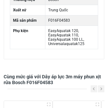
Xuất xứ
Trung Quốc
Mã sản phẩm
F016F04583
Phụ kiện
EasyAquatak 120,
EasyAquatak 110,
EasyAquatak 100 LL,
Universalaquatak125
0/5
Cùng mức giá với Dây áp lực 3m máy phun xịt
rửa Bosch F016F04583
5
-
4
-
3
-