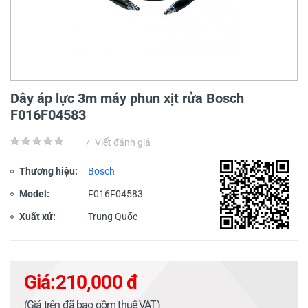
Dây áp lực 3m máy phun xịt rửa Bosch
F016F04583
/
Viết đánh giá
Thương hiệu:
Bosch
Model:
F016F04583
Xuất xứ:
Trung Quốc
Giá:
210,000 đ
(Giá trên đã bao gồm thuế VAT)