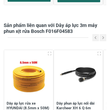
Họ và tên
*
Sản phẩm liên quan với Dây áp lực 3m máy
Tiêu đề của nhận xét
*
phun xịt rửa Bosch F016F04583
Viết nhận xét của bạn vào bên dưới
*
Gửi nhận xét
Dây áp lực rửa xe
Dây phun áp lực nối dài
Dâ
HYUNDAI (8.5mm x 50M)
Karcheer XH 6 Q 6m
H