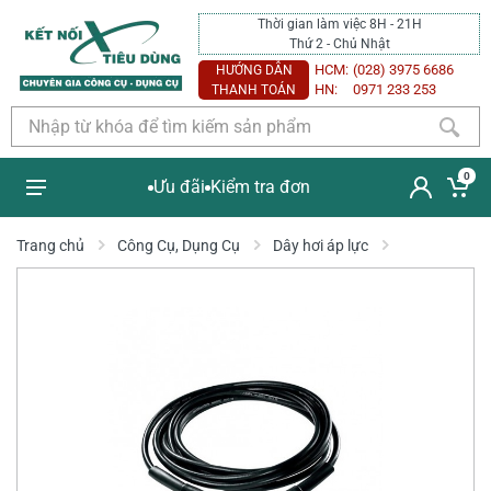
Thời gian làm việc 8H - 21H
Thứ 2 - Chủ Nhật
HCM:
(028) 3975 6686
HƯỚNG DẪN
HN:
0971 233 253
THANH TOÁN
0
Ưu đãi
Kiểm tra đơn
Trang chủ
Công Cụ, Dụng Cụ
Dây hơi áp lực