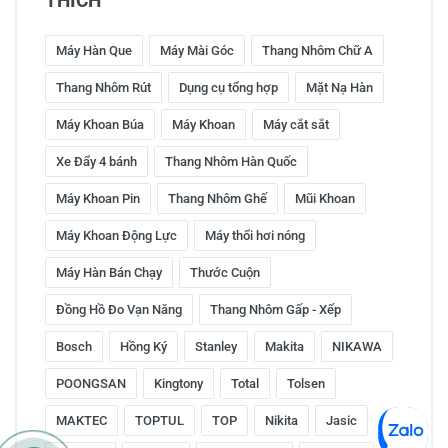
THÍCH
Máy Hàn Que
Máy Mài Góc
Thang Nhôm Chữ A
Thang Nhôm Rút
Dụng cụ tổng hợp
Mặt Nạ Hàn
Máy Khoan Búa
Máy Khoan
Máy cắt sắt
Xe Đẩy 4 bánh
Thang Nhôm Hàn Quốc
Máy Khoan Pin
Thang Nhôm Ghế
Mũi Khoan
Máy Khoan Động Lực
Máy thổi hơi nóng
Máy Hàn Bán Chạy
Thước Cuộn
Đồng Hồ Đo Vạn Năng
Thang Nhôm Gấp - Xếp
Bosch
Hồng Ký
Stanley
Makita
NIKAWA
POONGSAN
Kingtony
Total
Tolsen
MAKTEC
TOPTUL
TOP
Nikita
Jasic