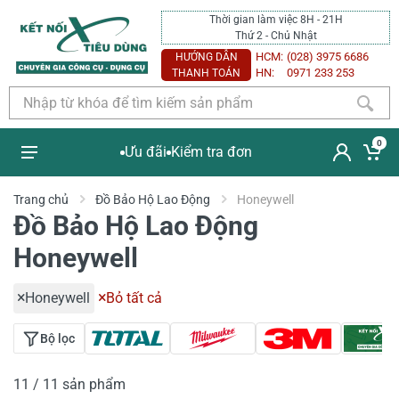
Thời gian làm việc 8H - 21H
Thứ 2 - Chủ Nhật
HCM:
(028) 3975 6686
HƯỚNG DẪN
HN:
0971 233 253
THANH TOÁN
0
Ưu đãi
Kiểm tra đơn
Trang chủ
Đồ Bảo Hộ Lao Động
Honeywell
Đồ Bảo Hộ Lao Động
Honeywell
Honeywell
Bỏ tất cả
Bộ lọc
11 / 11 sản phẩm