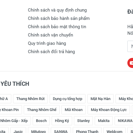
Chính sách và quy định chung
Đă
Chính sách bảo hành sản phẩm
Chính sách bảo mật thông tin
Hã
Nố
Chính sách vận chuyển
Quy trình giao hàng
Đị
Chính sách đổi trả hàng
YÊU THÍCH
hữ A
Thang Nhôm Rút
Dụng cụ tổng hợp
Mặt Nạ Hàn
Máy Kho
 Khoan Pin
Thang Nhôm Ghế
Mũi Khoan
Máy Khoan Động Lực
 Nhôm Gấp - Xếp
Bosch
Hồng Ký
Stanley
Makita
NIKAWA
kita
Jasic
Mitutoyo
SANWA
Phong Thạnh
Weldcom
S