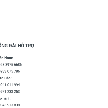
ỔNG ĐÀI HỖ TRỢ
ền Nam:
028 3975 6686
0933 075 786
ền Bắc:
0941 011 994
0971 233 253
o hành:
0943 913 838