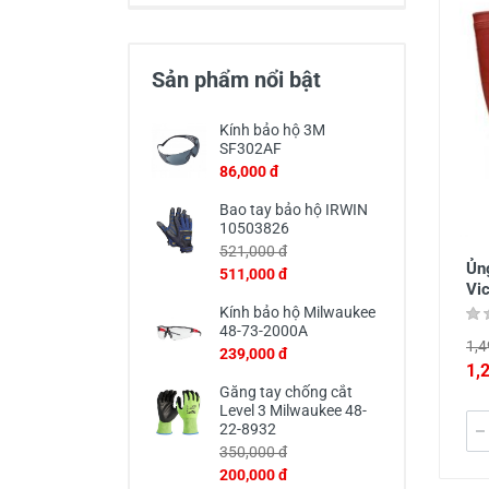
Thiết Bị Đo Điện
Thước Đo Laser
Sản phẩm nổi bật
Đồ Bảo Hộ Lao Động
Kính bảo hộ 3M
SF302AF
86,000 đ
Bao tay bảo hộ IRWIN
10503826
521,000 đ
Ủn
511,000 đ
Vi
Kính bảo hộ Milwaukee
48-73-2000A
1,4
239,000 đ
1,
Găng tay chống cắt
Level 3 Milwaukee 48-
22-8932
350,000 đ
200,000 đ