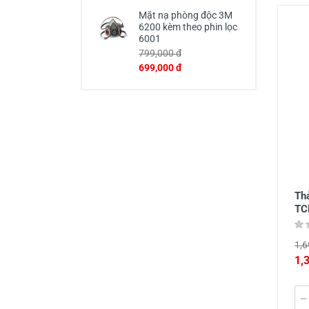
Mặt nạ phòng độc 3M
6200 kèm theo phin lọc
6001
799,000 đ
699,000 đ
Th
TC
1,6
1,