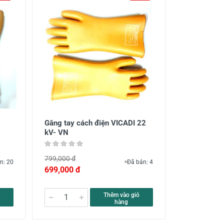
Găng tay cách điện VICADI 22
kV- VN
799,000 đ
n: 20
Đã bán: 4
699,000 đ
Thêm vào giỏ
hàng