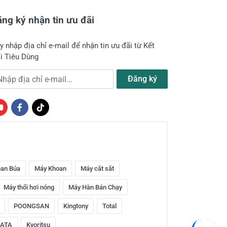
ng ký nhận tin ưu đãi
y nhập địa chỉ e-mail để nhận tin ưu đãi từ Kết
i Tiêu Dùng
a chỉ e-mail
Đăng ký
an Búa
Máy Khoan
Máy cắt sắt
Máy thổi hơi nóng
Máy Hàn Bán Chạy
POONGSAN
Kingtony
Total
ATA
Kyoritsu