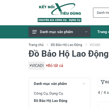
Trang 
Danh mục sản phẩm
Giao Hàng Miễn Phí
Trang chủ
Đồ Bảo Hộ Lao Động
VICADI
Đồ Bảo Hộ Lao Động
Công Cụ, Dụng Cụ
Thiết Bị Dùng Pin
VICADI
Bỏ tất cả
Dụng Cụ Điện
Thiết Bị Nâng Đỡ
Bộ
Danh mục sản phẩm
Thang nhôm
4 / 4
Công Cụ, Dụng Cụ
Phụ Tùng, Linh Kiện
Đồ Bảo Hộ Lao Động
Máy Hàn & Phụ Kiện