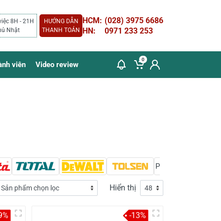
HCM:
(028) 3975 6686
việc 8H - 21H
HƯỚNG DẪN
HN:
0971 233 253
hủ Nhật
THANH TOÁN
0
ành viên
Video review
Proguard
Hiển thị
9%
-13%