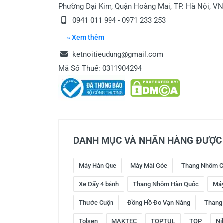
Phường Đại Kim, Quận Hoàng Mai, TP. Hà Nội, VN
0941 011 994 - 0971 233 253
» Xem thêm
ketnoitieudung@gmail.com
Mã Số Thuế: 0311904294
DANH MỤC VÀ NHÃN HÀNG ĐƯỢC 
Máy Hàn Que
Máy Mài Góc
Thang Nhôm C
Xe Đẩy 4 bánh
Thang Nhôm Hàn Quốc
Máy
Thước Cuộn
Đồng Hồ Đo Vạn Năng
Thang
Tolsen
MAKTEC
TOPTUL
TOP
Ni