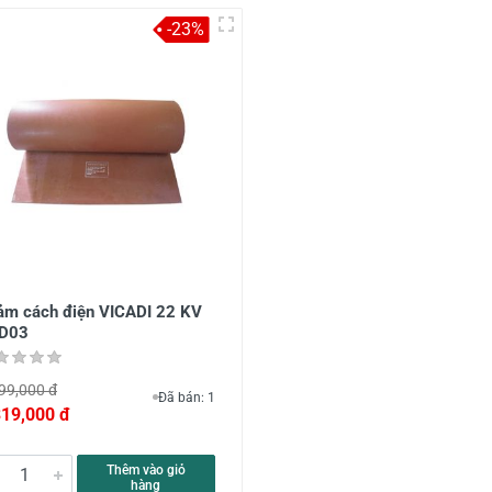
-23%
ảm cách điện VICADI 22 KV
D03
99,000 đ
Đã bán: 1
319,000 đ
Thêm vào giỏ
hàng