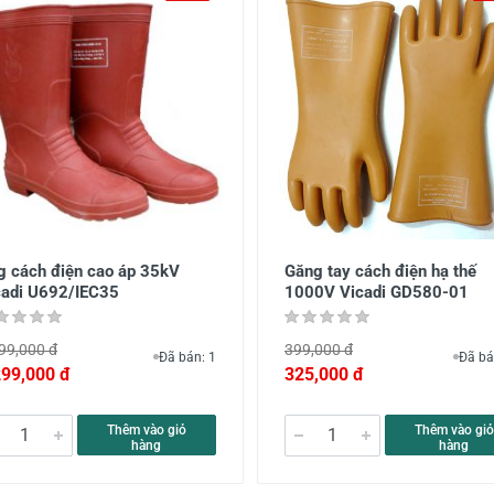
g cách điện cao áp 35kV
Găng tay cách điện hạ thế
cadi U692/IEC35
1000V Vicadi GD580-01
99,000 đ
399,000 đ
Đã bán: 1
Đã bá
299,000 đ
325,000 đ
Thêm vào giỏ
Thêm vào giỏ
hàng
hàng