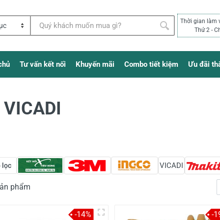
Thời gian làm 
Thứ 2 - C
chủ
Tư vấn kết nối
Khuyến mãi
Combo tiết kiệm
Ưu đãi th
 VICADI
VICADI
 lọc
 sản phẩm
-14%
-1