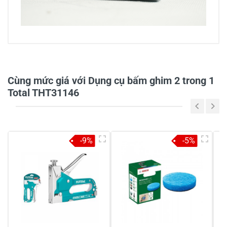
0/5
Cùng mức giá với Dụng cụ bấm ghim 2 trong 1
Total THT31146
5
-
4
-
-9%
-5%
3
-
2
-
1
-
Chia sẻ nhận xét về sản phẩm