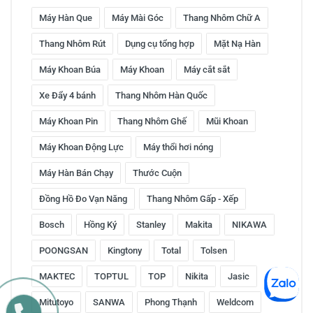
Máy Hàn Que
Máy Mài Góc
Thang Nhôm Chữ A
Thang Nhôm Rút
Dụng cụ tổng hợp
Mặt Nạ Hàn
Máy Khoan Búa
Máy Khoan
Máy cắt sắt
Xe Đẩy 4 bánh
Thang Nhôm Hàn Quốc
Máy Khoan Pin
Thang Nhôm Ghế
Mũi Khoan
Máy Khoan Động Lực
Máy thổi hơi nóng
Máy Hàn Bán Chạy
Thước Cuộn
Đồng Hồ Đo Vạn Năng
Thang Nhôm Gấp - Xếp
Bosch
Hồng Ký
Stanley
Makita
NIKAWA
POONGSAN
Kingtony
Total
Tolsen
MAKTEC
TOPTUL
TOP
Nikita
Jasic
Mitutoyo
SANWA
Phong Thạnh
Weldcom