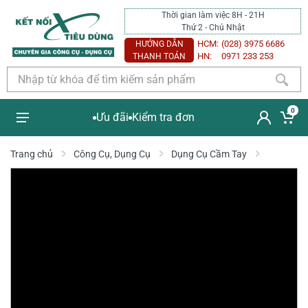
Thời gian làm việc 8H - 21H
Thứ 2 - Chủ Nhật
HCM:
(028) 3975 6686
HƯỚNG DẪN
HN:
0971 233 253
THANH TOÁN
0
Ưu đãi
Kiểm tra đơn
Trang chủ
Công Cụ, Dụng Cụ
Dụng Cụ Cầm Tay