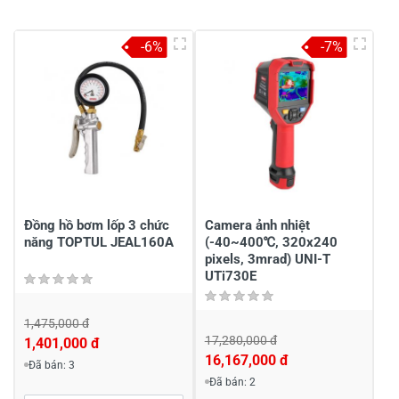
Viết nhận xét của bạn vào bên dưới
*
-6%
-7%
Gửi nhận xét
Đồng hồ bơm lốp 3 chức
Camera ảnh nhiệt
năng TOPTUL JEAL160A
(-40~400℃, 320x240
pixels, 3mrad) UNI-T
UTi730E
1,475,000 đ
17,280,000 đ
1,401,000 đ
16,167,000 đ
Đã bán: 3
Đã bán: 2