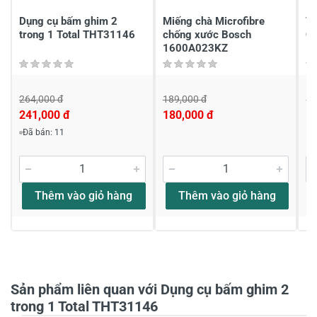
Viết nhận xét của bạn
Dụng cụ bấm ghim 2
Miếng chà Microfibre
Ta
trong 1 Total THT31146
chống xước Bosch
C
1600A023KZ
264,000 đ
189,000 đ
19
241,000 đ
180,000 đ
1
Viết nhận xét về sản phẩm
Đã bán: 11
Đánh giá sao
Thêm vào giỏ hàng
Thêm vào giỏ hàng
Họ và tên
*
Tiêu đề của nhận xét
*
Sản phẩm liên quan với Dụng cụ bấm ghim 2
trong 1 Total THT31146