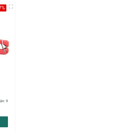
7%
án: 9