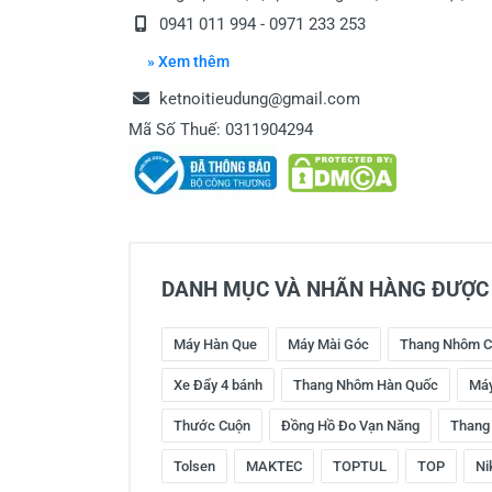
0941 011 994 - 0971 233 253
» Xem thêm
ketnoitieudung@gmail.com
Mã Số Thuế: 0311904294
DANH MỤC VÀ NHÃN HÀNG ĐƯỢC 
Máy Hàn Que
Máy Mài Góc
Thang Nhôm C
Xe Đẩy 4 bánh
Thang Nhôm Hàn Quốc
Máy
Thước Cuộn
Đồng Hồ Đo Vạn Năng
Thang
Tolsen
MAKTEC
TOPTUL
TOP
Ni