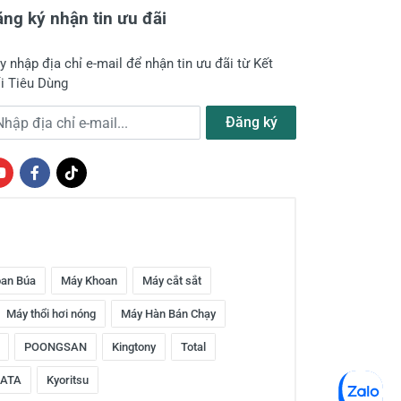
ng ký nhận tin ưu đãi
y nhập địa chỉ e-mail để nhận tin ưu đãi từ Kết
i Tiêu Dùng
a chỉ e-mail
Đăng ký
an Búa
Máy Khoan
Máy cắt sắt
Máy thổi hơi nóng
Máy Hàn Bán Chạy
POONGSAN
Kingtony
Total
ATA
Kyoritsu