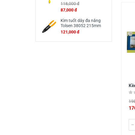
118,000 đ
87,000 đ
Kìm tuốt dây đa năng
Tolsen 38052 215mm
121,000 đ
Kề
198
17