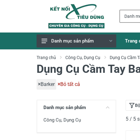
Trang 
Danh mục sản phẩm
Giao Hàng Miễn Phí
Trang chủ
Công Cụ, Dụng Cụ
Dụng Cụ Cầm T
Dụng Cụ Cầm Tay Ba
Công Cụ, Dụng Cụ
Thiết Bị Dùng Pin
Barker
Bỏ tất cả
Dụng Cụ Điện
Thiết Bị Nâng Đỡ
Bộ
Danh mục sản phẩm
Thang nhôm
5 / 5
Công Cụ, Dụng Cụ
Phụ Tùng, Linh Kiện
Máy Hàn & Phụ Kiện