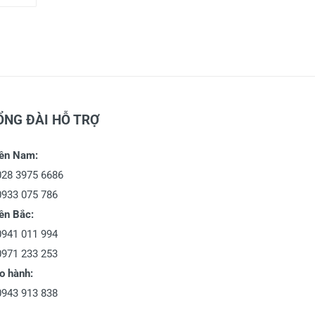
ỔNG ĐÀI HỖ TRỢ
ền Nam:
028 3975 6686
0933 075 786
ền Bắc:
0941 011 994
0971 233 253
o hành:
0943 913 838