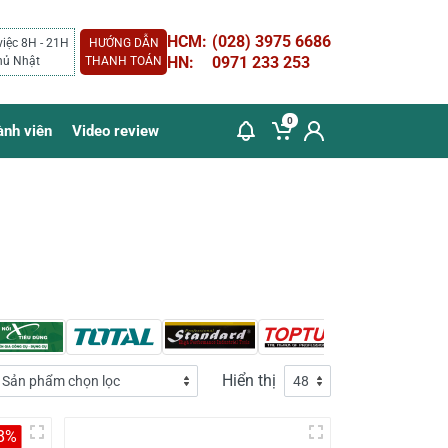
HCM:
(028) 3975 6686
việc 8H - 21H
HƯỚNG DẪN
HN:
0971 233 253
hủ Nhật
THANH TOÁN
0
ành viên
Video review
Hiển thị
8%