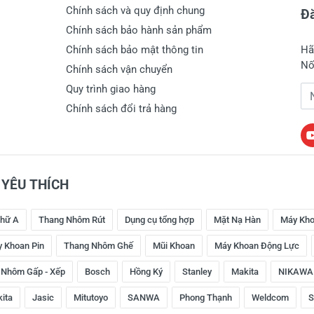
Chính sách và quy định chung
Đă
Chính sách bảo hành sản phẩm
Chính sách bảo mật thông tin
Hã
Nố
Chính sách vận chuyển
Quy trình giao hàng
Đị
Chính sách đổi trả hàng
YÊU THÍCH
hữ A
Thang Nhôm Rút
Dụng cụ tổng hợp
Mặt Nạ Hàn
Máy Kho
 Khoan Pin
Thang Nhôm Ghế
Mũi Khoan
Máy Khoan Động Lực
 Nhôm Gấp - Xếp
Bosch
Hồng Ký
Stanley
Makita
NIKAWA
kita
Jasic
Mitutoyo
SANWA
Phong Thạnh
Weldcom
S