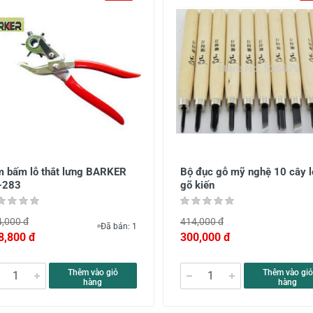
m bấm lỗ thắt lưng BARKER
Bộ đục gỗ mỹ nghệ 10 cây l
-283
gõ kiến
,000 đ
414,000 đ
Đã bán: 1
8,800 đ
300,000 đ
Thêm vào giỏ
Thêm vào giỏ
hàng
hàng