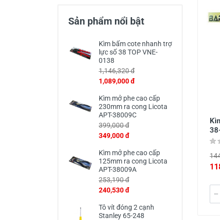
Thiết Bị Đo Điện
Sản phẩm nổi bật
Thước Đo Laser
Đồ Bảo Hộ Lao Động
Kìm bấm cote nhanh trợ
lực số 38 TOP VNE-
0138
1,146,320 đ
1,089,000 đ
Kìm mở phe cao cấp
230mm ra cong Licota
APT-38009C
Kì
399,000 đ
38
349,000 đ
Kìm mở phe cao cấp
144
125mm ra cong Licota
11
APT-38009A
253,190 đ
240,530 đ
Tô vít đóng 2 cạnh
Stanley 65-248