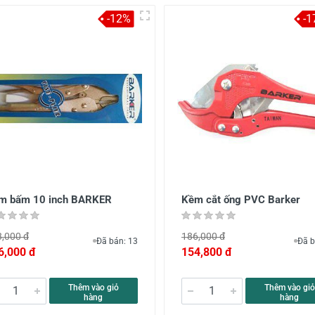
-12%
-1
m bấm 10 inch BARKER
Kềm cắt ống PVC Barker
,000 đ
186,000 đ
Đã bán: 13
Đã b
6,000 đ
154,800 đ
Thêm vào giỏ
Thêm vào giỏ
hàng
hàng