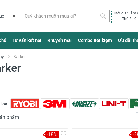
Thời gian làm 
Thứ 2 - C
chủ
Tư vấn kết nối
Khuyến mãi
Combo tiết kiệm
Ưu đãi th
ay
Barker
rker
 lọc
 sản phẩm
-18%
-2