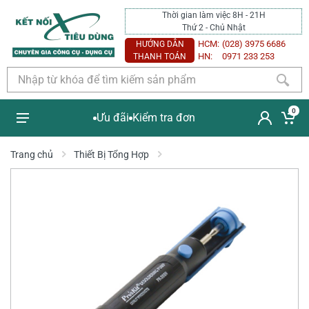
Thời gian làm việc 8H - 21H
Thứ 2 - Chủ Nhật
HCM:
(028) 3975 6686
HƯỚNG DẪN
HN:
0971 233 253
THANH TOÁN
0
Ưu đãi
Kiểm tra đơn
Trang chủ
Thiết Bị Tổng Hợp