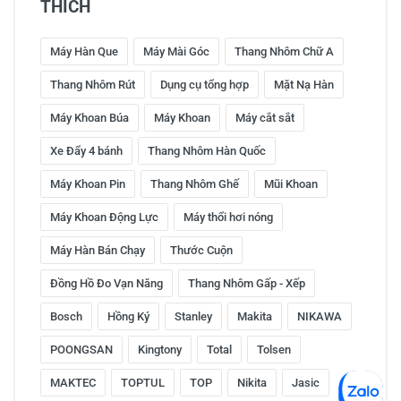
THÍCH
Máy Hàn Que
Máy Mài Góc
Thang Nhôm Chữ A
Thang Nhôm Rút
Dụng cụ tổng hợp
Mặt Nạ Hàn
Máy Khoan Búa
Máy Khoan
Máy cắt sắt
Xe Đẩy 4 bánh
Thang Nhôm Hàn Quốc
Máy Khoan Pin
Thang Nhôm Ghế
Mũi Khoan
Máy Khoan Động Lực
Máy thổi hơi nóng
Máy Hàn Bán Chạy
Thước Cuộn
Đồng Hồ Đo Vạn Năng
Thang Nhôm Gấp - Xếp
Bosch
Hồng Ký
Stanley
Makita
NIKAWA
POONGSAN
Kingtony
Total
Tolsen
MAKTEC
TOPTUL
TOP
Nikita
Jasic