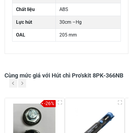
Chất liệu
ABS
Lực hút
30cm –Hg
OAL
205 mm
0/5
Cùng mức giá với Hút chì Pro'skit 8PK-366NB
5
-
-26%
4
-
3
-
2
-
1
-