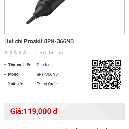
Hút chì Pro'skit 8PK-366NB
/
Viết đánh giá
Thương hiệu:
Pro'skit
Model:
8PK-366NB
Xuất xứ:
Trung Quốc
Giá:
119,000 đ