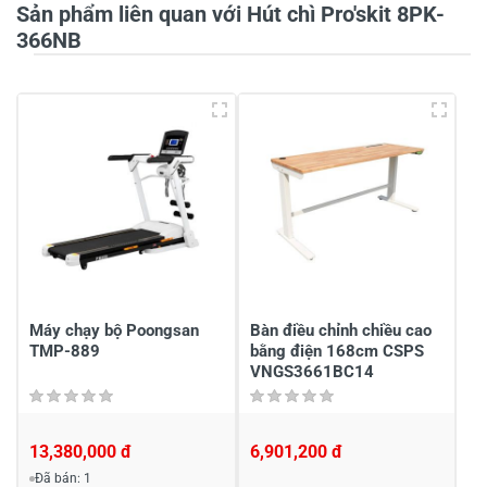
Sản phẩm liên quan với Hút chì Pro'skit 8PK-
366NB
Tiêu đề của nhận xét
*
Viết nhận xét của bạn vào bên dưới
*
Máy chạy bộ Poongsan
Bàn điều chỉnh chiều cao
Gửi nhận xét
TMP-889
bằng điện 168cm CSPS
VNGS3661BC14
13,380,000 đ
6,901,200 đ
Đã bán: 1