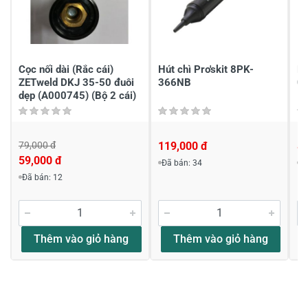
Chia sẻ nhận xét về sản phẩm
Viết nhận xét của bạn
Cọc nối dài (Rắc cái)
Hút chì Pro'skit 8PK-
Dâ
ZETweld DKJ 35-50 đuôi
366NB
0
dẹp (A000745) (Bộ 2 cái)
79,000 đ
119,000 đ
8
59,000 đ
Đã bán: 34
Đ
Đã bán: 12
Viết nhận xét về sản phẩm
Đánh giá sao
Thêm vào giỏ hàng
Thêm vào giỏ hàng
Họ và tên
*