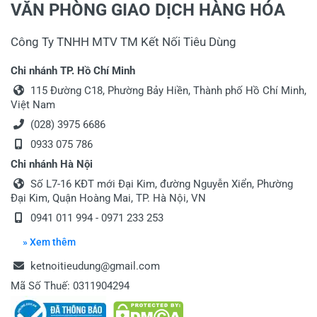
VĂN PHÒNG GIAO DỊCH HÀNG HÓA
Công Ty TNHH MTV TM Kết Nối Tiêu Dùng
Viết nhận xét của bạn vào bên dưới
*
Chi nhánh TP. Hồ Chí Minh
115 Đường C18, Phường Bảy Hiền, Thành phố Hồ Chí Minh,
Việt Nam
(028) 3975 6686
0933 075 786
Chi nhánh Hà Nội
Gửi nhận xét
Số L7-16 KĐT mới Đại Kim, đường Nguyễn Xiển, Phường
Đại Kim, Quận Hoàng Mai, TP. Hà Nội, VN
0941 011 994 - 0971 233 253
» Xem thêm
ketnoitieudung@gmail.com
Mã Số Thuế: 0311904294