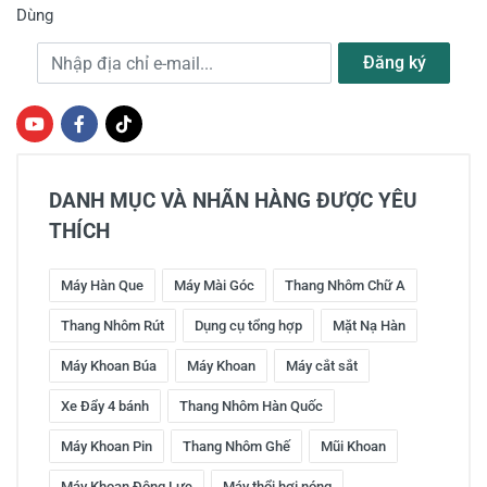
Dùng
Địa chỉ e-mail
Đăng ký
DANH MỤC VÀ NHÃN HÀNG ĐƯỢC YÊU
THÍCH
Máy Hàn Que
Máy Mài Góc
Thang Nhôm Chữ A
Thang Nhôm Rút
Dụng cụ tổng hợp
Mặt Nạ Hàn
Máy Khoan Búa
Máy Khoan
Máy cắt sắt
Xe Đẩy 4 bánh
Thang Nhôm Hàn Quốc
Máy Khoan Pin
Thang Nhôm Ghế
Mũi Khoan
Máy Khoan Động Lực
Máy thổi hơi nóng