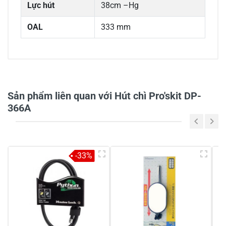
Lực hút
38cm –Hg
OAL
333 mm
0/5
Sản phẩm liên quan với Hút chì Pro'skit DP-
366A
5
-
4
-
-33%
3
-
2
-
1
-
Chia sẻ nhận xét về sản phẩm