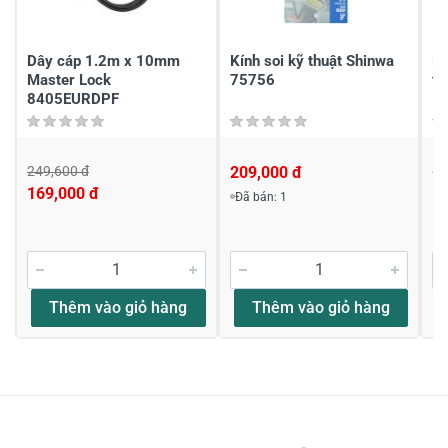
Viết nhận xét của bạn
Dây cáp 1.2m x 10mm
Kính soi kỹ thuật Shinwa
Dụ
Master Lock
75756
tă
8405EURDPF
249,600 đ
209,000 đ
17
169,000 đ
1
Đã bán: 1
Viết nhận xét về sản phẩm
Đánh giá sao
Thêm vào giỏ hàng
Thêm vào giỏ hàng
Họ và tên
*
Tiêu đề của nhận xét
*