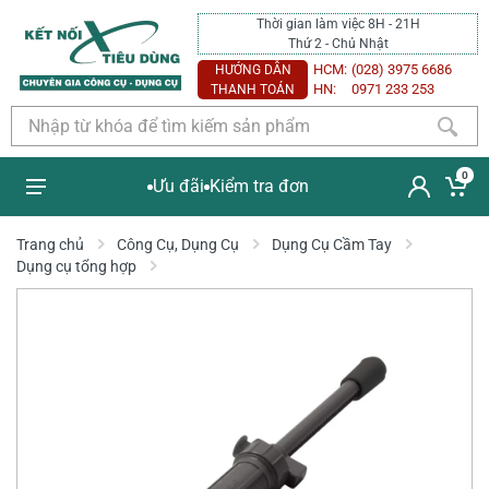
Thời gian làm việc 8H - 21H
Thứ 2 - Chủ Nhật
HCM:
(028) 3975 6686
HƯỚNG DẪN
HN:
0971 233 253
THANH TOÁN
0
Ưu đãi
Kiểm tra đơn
Trang chủ
Công Cụ, Dụng Cụ
Dụng Cụ Cầm Tay
Dụng cụ tổng hợp