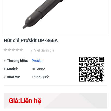
Hút chì Pro'skit DP-366A
/
Viết đánh giá
Thương hiệu:
Pro'skit
Model:
DP-366A
Xuất xứ:
Trung Quốc
Giá:
Liên hệ