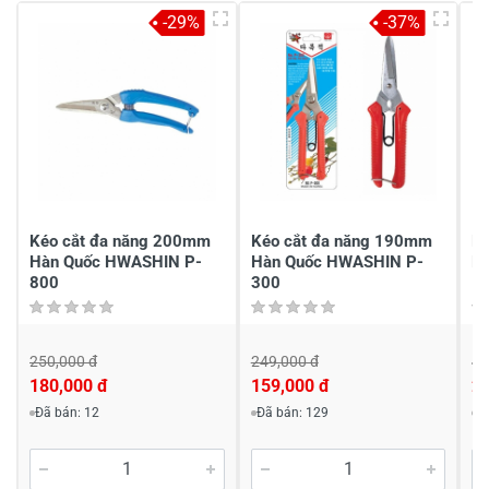
4
-
-29%
-37%
3
-
2
-
1
-
Chia sẻ nhận xét về sản phẩm
Viết nhận xét của bạn
Kéo cắt đa năng 200mm
Kéo cắt đa năng 190mm
Ké
Hàn Quốc HWASHIN P-
Hàn Quốc HWASHIN P-
H
800
300
250,000 đ
249,000 đ
44
180,000 đ
159,000 đ
2
Viết nhận xét về sản phẩm
Đã bán: 12
Đã bán: 129
Đ
Đánh giá sao