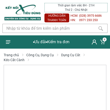
Thời gian làm việc 8H - 21H
Thứ 2 - Chủ Nhật
HCM:
(028) 3975 6686
HƯỚNG DẪN
HN:
0971 233 253
THANH TOÁN
0
Ưu đãi
Kiểm tra đơn
Trang chủ
Công Cụ, Dụng Cụ
Dụng Cụ Cắt
Kéo Cắt Cành