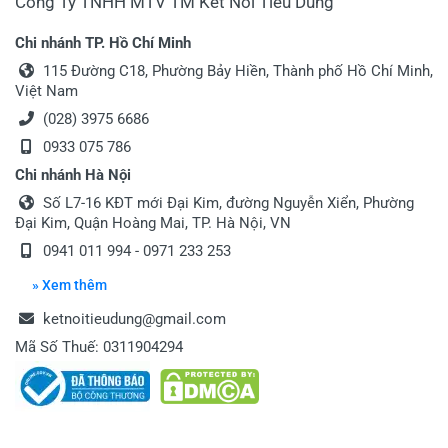
Công Ty TNHH MTV TM Kết Nối Tiêu Dùng
Chi nhánh TP. Hồ Chí Minh
115 Đường C18, Phường Bảy Hiền, Thành phố Hồ Chí Minh,
Việt Nam
(028) 3975 6686
0933 075 786
Chi nhánh Hà Nội
Số L7-16 KĐT mới Đại Kim, đường Nguyễn Xiển, Phường
Đại Kim, Quận Hoàng Mai, TP. Hà Nội, VN
0941 011 994 - 0971 233 253
» Xem thêm
ketnoitieudung@gmail.com
Mã Số Thuế: 0311904294