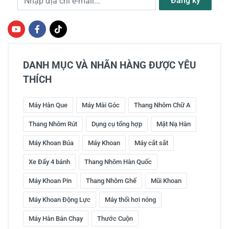
Đăng ký
DANH MỤC VÀ NHÃN HÀNG ĐƯỢC YÊU
THÍCH
Máy Hàn Que
Máy Mài Góc
Thang Nhôm Chữ A
Thang Nhôm Rút
Dụng cụ tổng hợp
Mặt Nạ Hàn
Máy Khoan Búa
Máy Khoan
Máy cắt sắt
Xe Đẩy 4 bánh
Thang Nhôm Hàn Quốc
Máy Khoan Pin
Thang Nhôm Ghế
Mũi Khoan
Máy Khoan Động Lực
Máy thổi hơi nóng
Máy Hàn Bán Chạy
Thước Cuộn