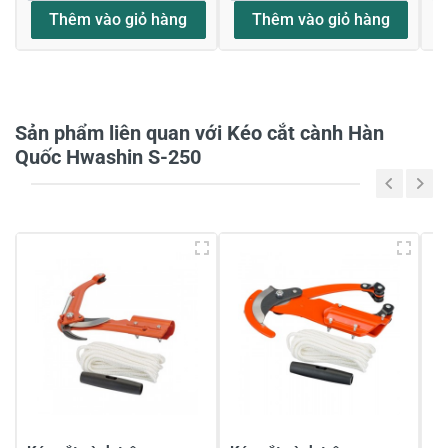
Thêm vào giỏ hàng
Thêm vào giỏ hàng
Họ và tên
*
Sản phẩm liên quan với Kéo cắt cành Hàn
Tiêu đề của nhận xét
*
Quốc Hwashin S-250
Viết nhận xét của bạn vào bên dưới
*
Gửi nhận xét