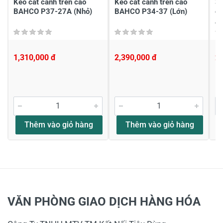
Kéo cắt cành trên cao
Kéo cắt cành trên cao
Sà
BAHCO P37-27A (Nhỏ)
BAHCO P34-37 (Lớn)
c
A
1,310,000 đ
2,390,000 đ
2,
Thêm vào giỏ hàng
Thêm vào giỏ hàng
VĂN PHÒNG GIAO DỊCH HÀNG HÓA