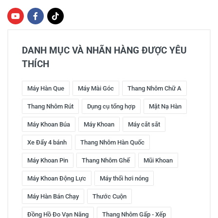
DANH MỤC VÀ NHÃN HÀNG ĐƯỢC YÊU
THÍCH
Máy Hàn Que
Máy Mài Góc
Thang Nhôm Chữ A
Thang Nhôm Rút
Dụng cụ tổng hợp
Mặt Nạ Hàn
Máy Khoan Búa
Máy Khoan
Máy cắt sắt
Xe Đẩy 4 bánh
Thang Nhôm Hàn Quốc
Máy Khoan Pin
Thang Nhôm Ghế
Mũi Khoan
Máy Khoan Động Lực
Máy thổi hơi nóng
Máy Hàn Bán Chạy
Thước Cuộn
Đồng Hồ Đo Vạn Năng
Thang Nhôm Gấp - Xếp