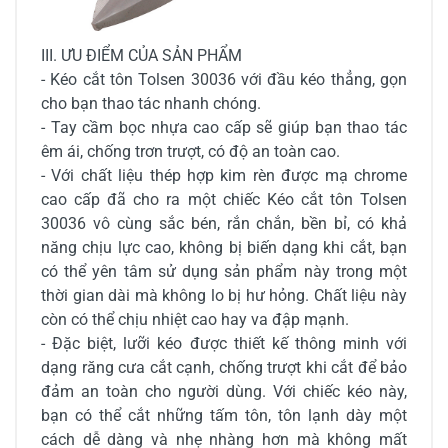
III. ƯU ĐIỂM CỦA SẢN PHẨM
- Kéo cắt tôn Tolsen 30036 với đầu kéo thẳng, gọn
cho bạn thao tác nhanh chóng.
- Tay cầm bọc nhựa cao cấp sẽ giúp bạn thao tác
êm ái, chống trơn trượt, có độ an toàn cao.
- Với chất liệu thép hợp kim rèn được mạ chrome
cao cấp đã cho ra một chiếc Kéo cắt tôn Tolsen
30036 vô cùng sắc bén, rắn chắn, bền bỉ, có khả
năng chịu lực cao, không bị biến dạng khi cắt, bạn
có thể yên tâm sử dụng sản phẩm này trong một
thời gian dài mà không lo bị hư hỏng. Chất liệu này
còn có thể chịu nhiệt cao hay va đập mạnh.
- Đặc biệt, lưỡi kéo được thiết kế thông minh với
dạng răng cưa cắt cạnh, chống trượt khi cắt để bảo
đảm an toàn cho người dùng. Với chiếc kéo này,
bạn có thể cắt những tấm tôn, tôn lạnh dày một
cách dễ dàng và nhẹ nhàng hơn mà không mất