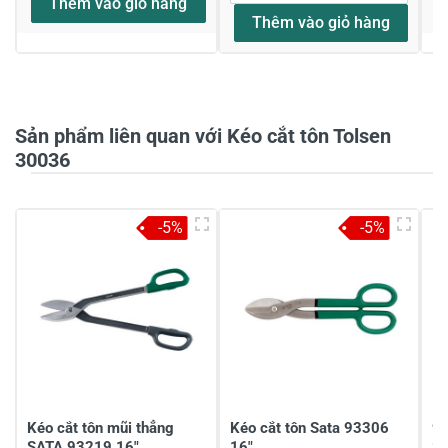
Thêm vào giỏ hàng
Thêm vào giỏ hàng
Họ và tên
*
Sản phẩm liên quan với Kéo cắt tôn Tolsen
Tiêu đề của nhận xét
*
30036
-5%
-5%
Viết nhận xét của bạn vào bên dưới
*
Gửi nhận xét
Kéo cắt tôn mũi thẳng
Kéo cắt tôn Sata 93306
9-
SATA 93219 16"
16"
St