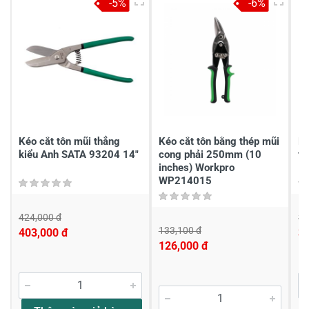
-5%
-6%
4
-
3
-
2
-
1
-
Chia sẻ nhận xét về sản phẩm
Viết nhận xét của bạn
Kéo cắt tôn mũi thẳng
Kéo cắt tôn bằng thép mũi
Ké
kiểu Anh SATA 93204 14"
cong phải 250mm (10
th
inches) Workpro
WP214015
424,000 đ
35
133,100 đ
403,000 đ
3
126,000 đ
Viết nhận xét về sản phẩm
Đánh giá sao