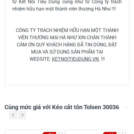
từ Kết Nối Tiêu Dùng cũng như từ Công ty trách
nhiệm hữu hạn một thành viên thương Hà Như !!!
CÔNG TY TRÁCH NHIỆM HỮU HẠN MỘT THÀNH
VIÊN THƯƠNG MẠI HÀ NHƯ XIN CHÂN THÀNH
CÁM ƠN QUÝ KHÁCH HÀNG ĐÃ TIN DÙNG, ĐẶT
MUA VÀ SỬ DỤNG SẢN PHẨM TẠI
WEDSITE:
KETNOITIEUDUNG.VN
!!!
0/5
Cùng mức giá với Kéo cắt tôn Tolsen 30036
5
-