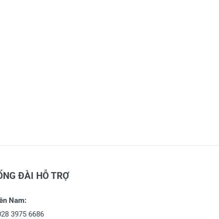
ỔNG ĐÀI HỖ TRỢ
ền Nam:
028 3975 6686