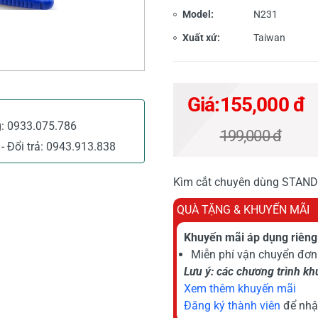
Model:
N231
Xuất xứ:
Taiwan
Giá:
155,000 đ
g:
0933.075.786
199,000 đ
- Đổi trả:
0943.913.838
Kìm cắt chuyên dùng STAN
QUÀ TẶNG & KHUYẾN MÃI
Khuyến mãi áp dụng riêng 
Miễn phí vận chuyển đơn 
Lưu ý: các chương trình k
Xem thêm khuyến mãi
Đăng ký thành viên
để nhậ