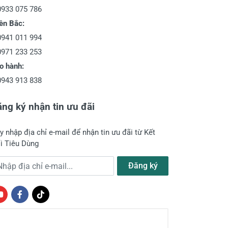
0933 075 786
ền Bắc:
0941 011 994
0971 233 253
o hành:
0943 913 838
ng ký nhận tin ưu đãi
y nhập địa chỉ e-mail để nhận tin ưu đãi từ Kết
i Tiêu Dùng
a chỉ e-mail
Đăng ký