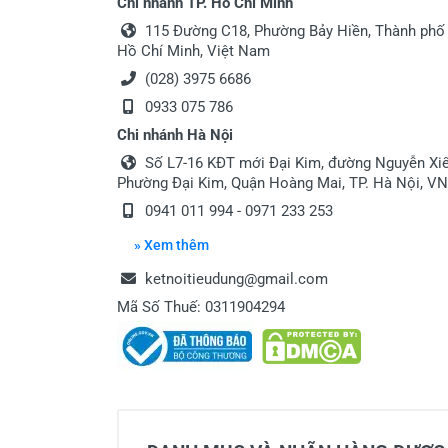
Chi nhánh TP. Hồ Chí Minh
115 Đường C18, Phường Bảy Hiền, Thành phố
Hồ Chí Minh, Việt Nam
(028) 3975 6686
0933 075 786
Chi nhánh Hà Nội
Số L7-16 KĐT mới Đại Kim, đường Nguyễn Xiể
Phường Đại Kim, Quận Hoàng Mai, TP. Hà Nội, VN
0941 011 994 - 0971 233 253
» Xem thêm
ketnoitieudung@gmail.com
Mã Số Thuế: 0311904294