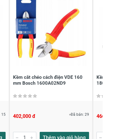
Kềm cắt chéo cách điện VDE 160
Kềm đầu bằng cách
mm Bosch 1600A02ND9
180mm Bosch 160
 15
Đã bán: 29
402,000 đ
466,000 đ
g
Thêm vào giỏ hàng
Thêm