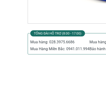
Thiết Bị Đo Điện
Thước Đo Laser
Đồ Bảo Hộ Lao Động
TỔNG ĐÀI HỖ TRỢ (8:00 - 17:00)
Mua hàng:
028.3975.6686
Mua hàn
Mua Hàng Miền Bắc:
0941.011.994
Bảo hành 