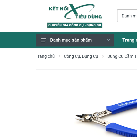
Trang 
Danh mục sản phẩm
Giao Hàng Miễn Phí
Trang chủ
Công Cụ, Dụng Cụ
Dụng Cụ Cầm T
Công Cụ, Dụng Cụ
Thiết Bị Dùng Pin
Dụng Cụ Điện
Thiết Bị Nâng Đỡ
Thang nhôm
Phụ Tùng, Linh Kiện
Máy Hàn & Phụ Kiện