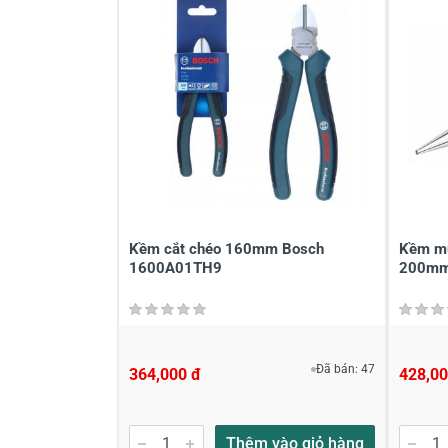
Viết nhận xét về sản phẩm
Đánh giá sao
Họ v
Viết nhận xét của bạn vào bên dư
Kềm cắt chéo 160mm Bosch
Kềm mũ
1600A01TH9
200mm
Đã bán: 47
364,000 đ
428,00
Gửi nhận xét
Thêm vào giỏ hàng