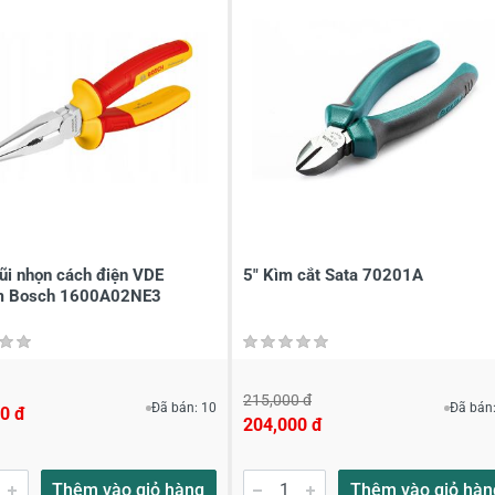
à tên
*
Tiêu đề của nhận xét
*
ới
*
i nhọn cách điện VDE
5" Kìm cắt Sata 70201A
 Bosch 1600A02NE3
215,000 đ
Đã bán: 10
Đã bán:
0 đ
204,000 đ
Thêm vào giỏ hàng
Thêm vào giỏ hàn