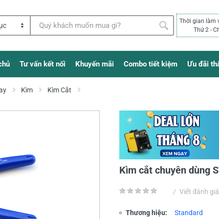
Thời gian làm 
Thứ 2 - C
chủ
Tư vấn kết nối
Khuyến mãi
Combo tiết kiệm
Ưu đãi th
ay
Kìm
Kìm Cắt
Kìm cắt chuyên dùng
/
Viết đánh giá
Thương hiệu:
Standard