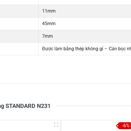
11mm
45mm
7mm
Được làm bằng thép không gỉ – Cán bọc n
5
-
4
-
Chi
3
-
2
-
1
-
dùng STANDARD N231
-6%