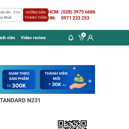
HCM:
(028) 3975 6686
việc 8H - 21H
HƯỚNG DẪN
HN:
0971 233 253
hủ Nhật
THANH TOÁN
0
ành viên
Video review
 STANDARD N231