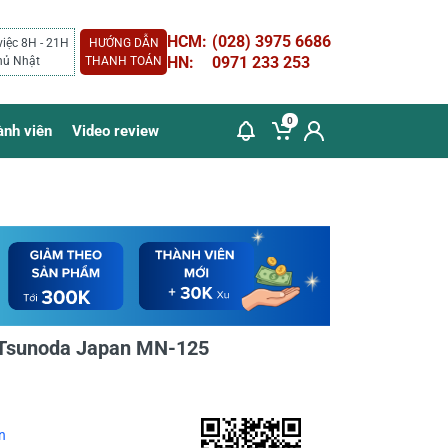
HCM:
(028) 3975 6686
việc 8H - 21H
HƯỚNG DẪN
HN:
0971 233 253
hủ Nhật
THANH TOÁN
0
ành viên
Video review
h Tsunoda Japan MN-125
n