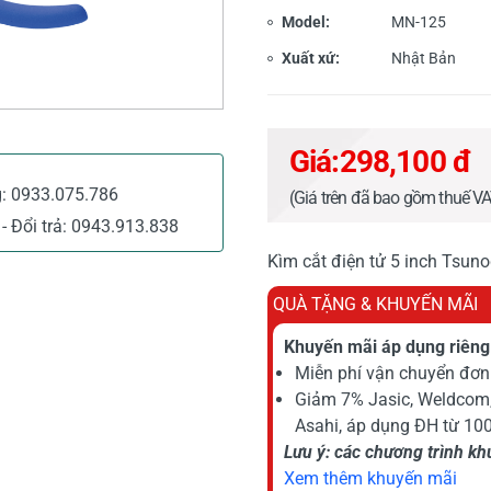
Model:
MN-125
Xuất xứ:
Nhật Bản
Giá:
298,100 đ
g:
0933.075.786
(Giá trên đã bao gồm thuế V
- Đổi trả:
0943.913.838
Kìm cắt điện tử 5 inch Tsun
QUÀ TẶNG & KHUYẾN MÃI
Khuyến mãi áp dụng riêng 
Miễn phí vận chuyển đơn 
Giảm 7% Jasic, Weldcom
Asahi, áp dụng ĐH từ 10
Lưu ý: các chương trình k
Xem thêm khuyến mãi