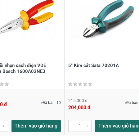
à tên
*
Tiêu đề của nhận xét
*
ới
*
i nhọn cách điện VDE
5" Kìm cắt Sata 70201A
 Bosch 1600A02NE3
215,000 đ
Đã bán: 10
Đã bán:
0 đ
204,000 đ
Thêm vào giỏ hàng
Thêm vào giỏ hàn