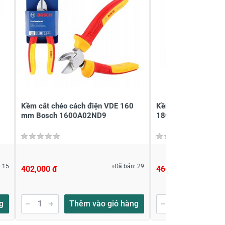
Kềm cắt chéo cách điện VDE 160
Kềm đầu bằng cách
mm Bosch 1600A02ND9
180mm Bosch 160
 15
Đã bán: 29
402,000 đ
466,000 đ
g
Thêm vào giỏ hàng
Thêm