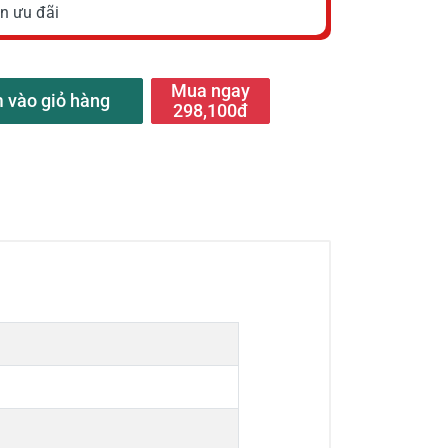
n ưu đãi
Mua ngay
 vào giỏ hàng
298,100đ