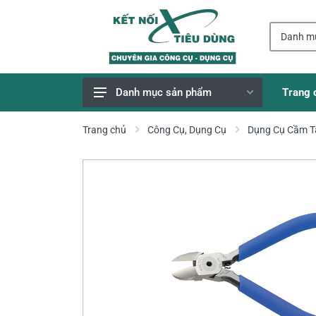
Trang 
Danh mục sản phẩm
Giao Hàng Miễn Phí
Trang chủ
Công Cụ, Dụng Cụ
Dụng Cụ Cầm T
Công Cụ, Dụng Cụ
Thiết Bị Dùng Pin
Dụng Cụ Điện
Thiết Bị Nâng Đỡ
Thang nhôm
Phụ Tùng, Linh Kiện
Máy Hàn & Phụ Kiện