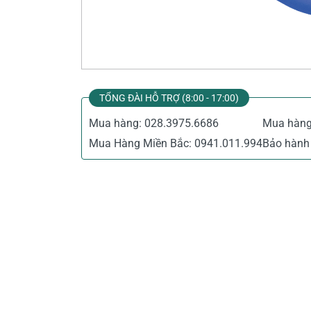
Thiết Bị Đo Điện
Thước Đo Laser
Đồ Bảo Hộ Lao Động
TỔNG ĐÀI HỖ TRỢ (8:00 - 17:00)
Mua hàng:
028.3975.6686
Mua hàn
Mua Hàng Miền Bắc:
0941.011.994
Bảo hành 