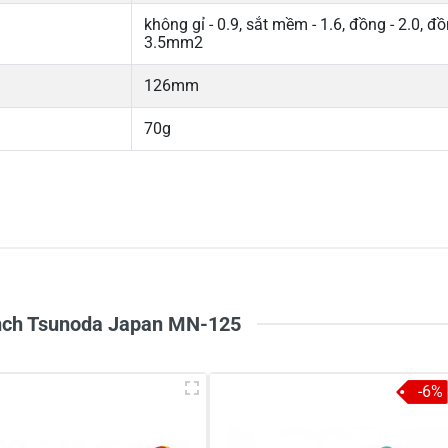
không gỉ - 0.9, sắt mềm - 1.6, đồng - 2.0, đồ
3.5mm2
126mm
70g
5
-
4
-
Chi
3
-
2
-
1
-
 inch Tsunoda Japan MN-125
-6%