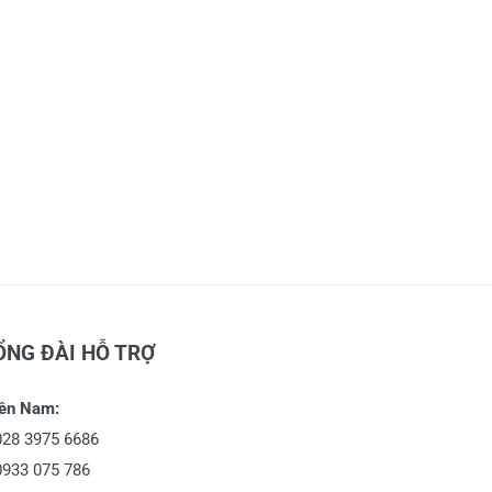
ỔNG ĐÀI HỖ TRỢ
ền Nam:
028 3975 6686
0933 075 786