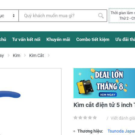
Thời gian làm 
Thứ 2 - C
chủ
Tư vấn kết nối
Khuyến mãi
Combo tiết kiệm
Ưu đãi th
ay
Kìm
Kìm Cắt
Kìm cắt điện tử 5 inc
/
Viết đánh giá
Thương hiệu:
Tsunoda Japa