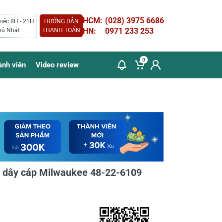
HCM:
(028) 3975 6686
việc 8H - 21H
HƯỚNG DẪN
HN:
0971 233 253
hủ Nhật
THANH TOÁN
0
ành viên
Video review
ốt dây cáp Milwaukee 48-22-6109