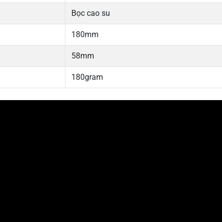
Bọc cao su
180mm
58mm
180gram