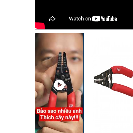
Thiết Bị Đo Điện
Thước Đo Laser
Đồ Bảo Hộ Lao Động