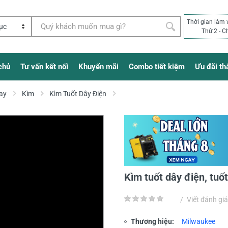
Thời gian làm 
Thứ 2 - C
chủ
Tư vấn kết nối
Khuyến mãi
Combo tiết kiệm
Ưu đãi th
ay
Kìm
Kìm Tuốt Dây Điện
Kìm tuốt dây điện, tu
/
Viết đánh giá
Thương hiệu:
Milwaukee