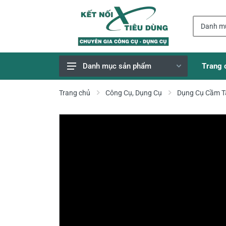
Trang 
Danh mục sản phẩm
Giao Hàng Miễn Phí
Trang chủ
Công Cụ, Dụng Cụ
Dụng Cụ Cầm T
Công Cụ, Dụng Cụ
Thiết Bị Dùng Pin
Dụng Cụ Điện
Thiết Bị Nâng Đỡ
Thang nhôm
Phụ Tùng, Linh Kiện
Máy Hàn & Phụ Kiện