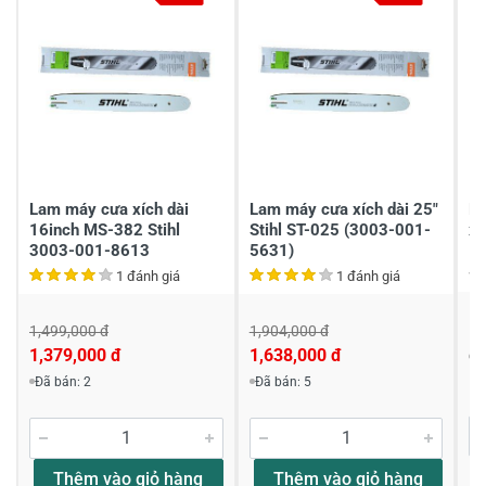
4
100%
3
-
2
-
1
-
Chia sẻ nhận xét về sản phẩm
Viết nhận xét của bạn
Lam máy cưa xích dài
Lam máy cưa xích dài 25"
La
16inch MS-382 Stihl
Stihl ST-025 (3003-001-
x
3003-001-8613
5631)
1 đánh giá
1 đánh giá
1,
1,499,000 đ
1,904,000 đ
1,379,000 đ
1,638,000 đ
Đ
Đã bán: 2
Đã bán: 5
Khách hàng nhận xét về sản phẩm
Huy Nguyễn
Thêm vào giỏ hàng
Thêm vào giỏ hàng