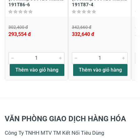
Tiêu đề của nhận xét
*
191T86-6
191T87-4
Viết nhận xét của bạn vào bên dưới
*
302,400 đ
342,660 đ
39
293,554 đ
332,640 đ
3
Thêm vào giỏ hàng
Thêm vào giỏ hàng
Gửi nhận xét
VĂN PHÒNG GIAO DỊCH HÀNG HÓA
Công Ty TNHH MTV TM Kết Nối Tiêu Dùng