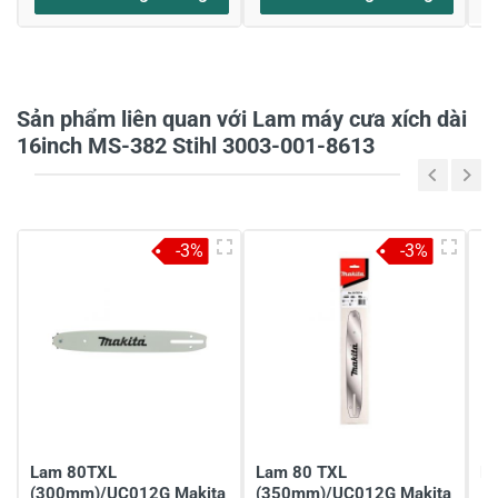
Xin thông tin chi tiết về sản phẩm này
Mình muốn biết chi tiết về sản phẩm này 0988 247
917
18/10/2021
Sản phẩm liên quan với Lam máy cưa xích dài
16inch MS-382 Stihl 3003-001-8613
-3%
-3%
Viết nhận xét về sản phẩm
Đánh giá sao
Họ và tên
*
Lam 80TXL
Lam 80 TXL
L
(300mm)/UC012G Makita
(350mm)/UC012G Makita
1