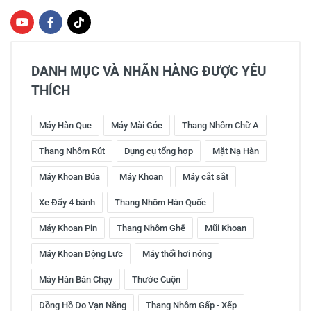
DANH MỤC VÀ NHÃN HÀNG ĐƯỢC YÊU
THÍCH
Máy Hàn Que
Máy Mài Góc
Thang Nhôm Chữ A
Thang Nhôm Rút
Dụng cụ tổng hợp
Mặt Nạ Hàn
Máy Khoan Búa
Máy Khoan
Máy cắt sắt
Xe Đẩy 4 bánh
Thang Nhôm Hàn Quốc
Máy Khoan Pin
Thang Nhôm Ghế
Mũi Khoan
Máy Khoan Động Lực
Máy thổi hơi nóng
Máy Hàn Bán Chạy
Thước Cuộn
Đồng Hồ Đo Vạn Năng
Thang Nhôm Gấp - Xếp