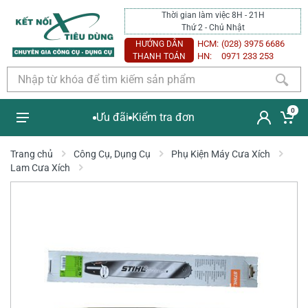
Thời gian làm việc 8H - 21H
Thứ 2 - Chủ Nhật
HCM:
(028) 3975 6686
HƯỚNG DẪN
HN:
0971 233 253
THANH TOÁN
0
Ưu đãi
Kiểm tra đơn
Trang chủ
Công Cụ, Dụng Cụ
Phụ Kiện Máy Cưa Xích
Lam Cưa Xích