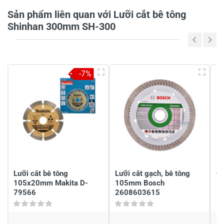
Sản phẩm liên quan với Lưỡi cắt bê tông
Shinhan 300mm SH-300
Tiêu đề của nhận xét
*
-7%
Viết nhận xét của bạn vào bên dưới
*
Gửi nhận xét
Lưỡi cắt bê tông
Lưỡi cắt gạch, bê tông
Đá
105x20mm Makita D-
105mm Bosch
B
79566
2608603615