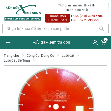
Thời gian làm việc 8H - 21H
Thứ 2 - Chủ Nhật
HCM:
(028) 3975 6686
HƯỚNG DẪN
HN:
0971 233 253
THANH TOÁN
0
Ưu đãi
Kiểm tra đơn
Trang chủ
Công Cụ, Dụng Cụ
Lưỡi cắt
Lưỡi Cắt Bê Tông