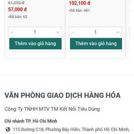
61,050 đ
102,100 đ
2
57,000 đ
Đã bán: 461
Đ
Đã bán: 65
Thêm vào giỏ hàng
Thêm vào giỏ hàng
VĂN PHÒNG GIAO DỊCH HÀNG HÓA
Công Ty TNHH MTV TM Kết Nối Tiêu Dùng
Chi nhánh TP. Hồ Chí Minh
115 Đường C18, Phường Bảy Hiền, Thành phố Hồ Chí Minh,