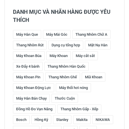
DANH MỤC VÀ NHÃN HÀNG ĐƯỢC YÊU
THÍCH
Máy Hàn Que
Máy Mài Góc
Thang Nhôm Chữ A
Thang Nhôm Rút
Dụng cụ tổng hợp
Mặt Nạ Hàn
Máy Khoan Búa
Máy Khoan
Máy cắt sắt
Xe Đẩy 4 bánh
Thang Nhôm Hàn Quốc
Máy Khoan Pin
Thang Nhôm Ghế
Mũi Khoan
Máy Khoan Động Lực
Máy thổi hơi nóng
Máy Hàn Bán Chạy
Thước Cuộn
Đồng Hồ Đo Vạn Năng
Thang Nhôm Gấp - Xếp
Bosch
Hồng Ký
Stanley
Makita
NIKAWA