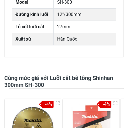
Model
SH-300
Đường kính lưỡi
12"/300mm
Lỗ cốt lưỡi cắt
27mm
Xuất xứ
Hàn Quốc
0/5
Cùng mức giá với Lưỡi cắt bê tông Shinhan
300mm SH-300
5
-
-4%
-4%
4
-
3
-
2
-
1
-