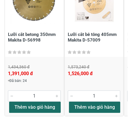
Chia sẻ nhận xét về sản phẩm
Viết nhận xét của bạn
Lưỡi cắt betong 350mm
Lưỡi cắt bê tông 405mm
Lư
Makita D-56998
Makita D-57009
La
(
1,434,360 đ
1,573,240 đ
1,
1,391,000 đ
1,526,000 đ
1,
Đã bán: 24
Viết nhận xét về sản phẩm
Đánh giá sao
Thêm vào giỏ hàng
Thêm vào giỏ hàng
Họ và tên
*