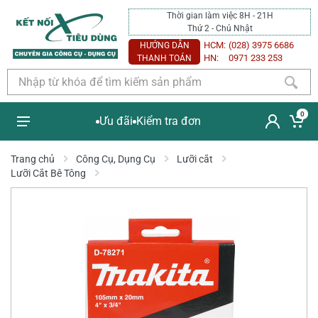
Thời gian làm việc 8H - 21H
Thứ 2 - Chủ Nhật
HCM:
(028) 3975 6686
HƯỚNG DẪN
HN:
0971 233 253
THANH TOÁN
0
Ưu đãi
Kiểm tra đơn
Trang chủ
Công Cụ, Dụng Cụ
Lưỡi cắt
Lưỡi Cắt Bê Tông