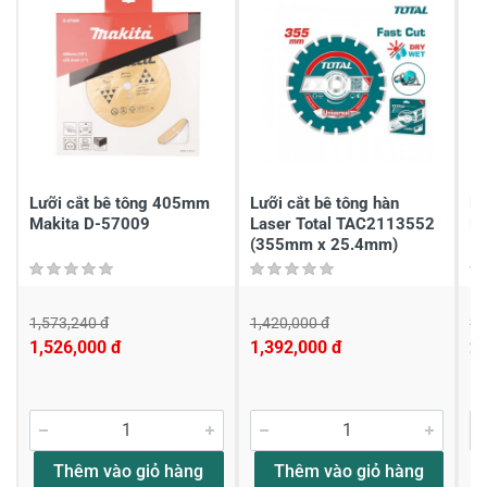
Gửi nhận xét
Lưỡi cắt bê tông 405mm
Lưỡi cắt bê tông hàn
Lư
Makita D-57009
Laser Total TAC2113552
M
(355mm x 25.4mm)
1,573,240 đ
1,420,000 đ
2,
1,526,000 đ
1,392,000 đ
2,
Thêm vào giỏ hàng
Thêm vào giỏ hàng