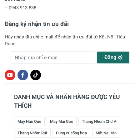
+
0943 913 838
Đăng ký nhận tin ưu đãi
Hãy nhập địa chỉ e-mail để nhận tin ưu đãi từ Kết Nối Tiêu
Dùng
Địa chỉ e-mail
Đăng ký
DANH MỤC VÀ NHÃN HÀNG ĐƯỢC YÊU
THÍCH
Máy Hàn Que
Máy Mài Góc
Thang Nhôm Chữ A
Thang Nhôm Rút
Dụng cụ tổng hợp
Mặt Nạ Hàn