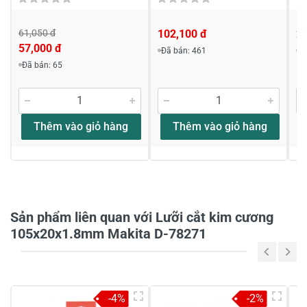
61,050 đ
102,100 đ
2
57,000 đ
Đã bán: 461
Đ
Viết nhận xét về sản phẩm
Đã bán: 65
Đánh giá sao
Thêm vào giỏ hàng
Thêm vào giỏ hàng
Họ và tên
*
Tiêu đề của nhận xét
*
Sản phẩm liên quan với Lưỡi cắt kim cương
105x20x1.8mm Makita D-78271
Viết nhận xét của bạn vào bên dưới
*
-4%
-2%