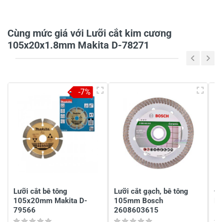
0/5
Cùng mức giá với Lưỡi cắt kim cương
105x20x1.8mm Makita D-78271
5
-
4
-
-7%
3
-
2
-
1
-
Chia sẻ nhận xét về sản phẩm
Viết nhận xét của bạn
Lưỡi cắt bê tông
Lưỡi cắt gạch, bê tông
Đá
105x20mm Makita D-
105mm Bosch
B
79566
2608603615