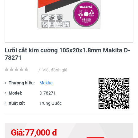
Lưỡi cắt kim cương 105x20x1.8mm Makita D-
78271
/
Viết đánh giá
Thương hiệu:
Makita
Model:
D-78271
Xuất xứ:
Trung Quốc
Giá:
77,000 đ