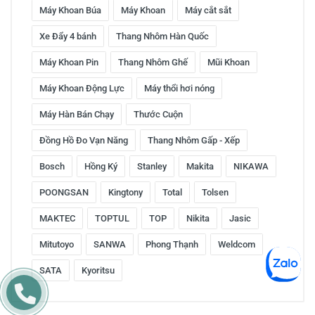
Máy Khoan Búa
Máy Khoan
Máy cắt sắt
Xe Đẩy 4 bánh
Thang Nhôm Hàn Quốc
Máy Khoan Pin
Thang Nhôm Ghế
Mũi Khoan
Máy Khoan Động Lực
Máy thổi hơi nóng
Máy Hàn Bán Chạy
Thước Cuộn
Đồng Hồ Đo Vạn Năng
Thang Nhôm Gấp - Xếp
Bosch
Hồng Ký
Stanley
Makita
NIKAWA
POONGSAN
Kingtony
Total
Tolsen
MAKTEC
TOPTUL
TOP
Nikita
Jasic
Mitutoyo
SANWA
Phong Thạnh
Weldcom
SATA
Kyoritsu