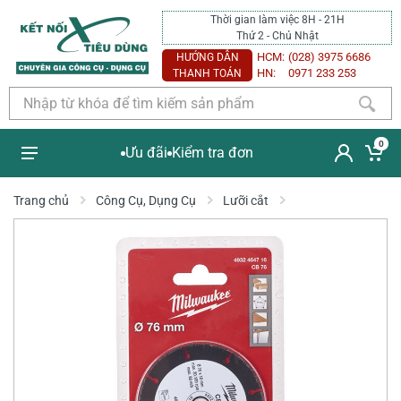
Thời gian làm việc 8H - 21H
Thứ 2 - Chủ Nhật
HCM:
(028) 3975 6686
HƯỚNG DẪN
HN:
0971 233 253
THANH TOÁN
0
Ưu đãi
Kiểm tra đơn
Trang chủ
Công Cụ, Dụng Cụ
Lưỡi cắt