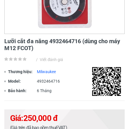
Lưỡi cắt đa năng 4932464716 (dùng cho máy
M12 FCOT)
/
Viết đánh giá
Thương hiệu:
Milwaukee
Model:
4932464716
Bảo hành:
6 Tháng
Giá:
250,000 đ
(Giá trên đã bao gồm thuế VAT)