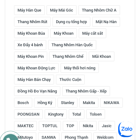
Máy Hàn Que
Máy Mài Góc
Thang Nhôm Chữ A
Thang Nhôm Rút
Dụng cụ tổng hợp
Mặt Nạ Hàn
Máy Khoan Búa
Máy Khoan
Máy cắt sắt
Xe Đẩy 4 bánh
Thang Nhôm Hàn Quốc
Máy Khoan Pin
Thang Nhôm Ghế
Mũi Khoan
Máy Khoan Động Lực
Máy thổi hơi nóng
Máy Hàn Bán Chạy
Thước Cuộn
Đồng Hồ Đo Vạn Năng
Thang Nhôm Gấp - Xếp
Bosch
Hồng Ký
Stanley
Makita
NIKAWA
POONGSAN
Kingtony
Total
Tolsen
MAKTEC
TOPTUL
TOP
Nikita
Jasic
Mitutoyo
SANWA
Phong Thạnh
Weldcom