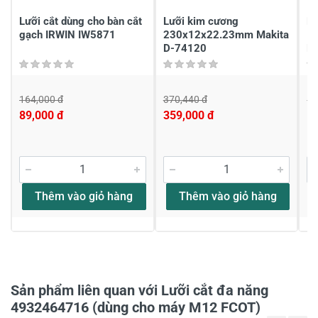
Viết nhận xét của bạn
Lưỡi cắt dùng cho bàn cắt
Lưỡi kim cương
Lư
gạch IRWIN IW5871
230x12x22.23mm Makita
1
D-74120
M
164,000 đ
370,440 đ
13
89,000 đ
359,000 đ
1
Viết nhận xét về sản phẩm
Đánh giá sao
Thêm vào giỏ hàng
Thêm vào giỏ hàng
Họ và tên
*
Tiêu đề của nhận xét
*
Sản phẩm liên quan với Lưỡi cắt đa năng
4932464716 (dùng cho máy M12 FCOT)