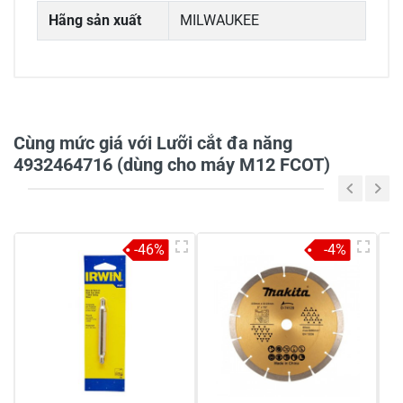
Hãng sản xuất
MILWAUKEE
0/5
Cùng mức giá với Lưỡi cắt đa năng
4932464716 (dùng cho máy M12 FCOT)
5
-
4
-
-46%
-4%
3
-
2
-
1
-
Chia sẻ nhận xét về sản phẩm