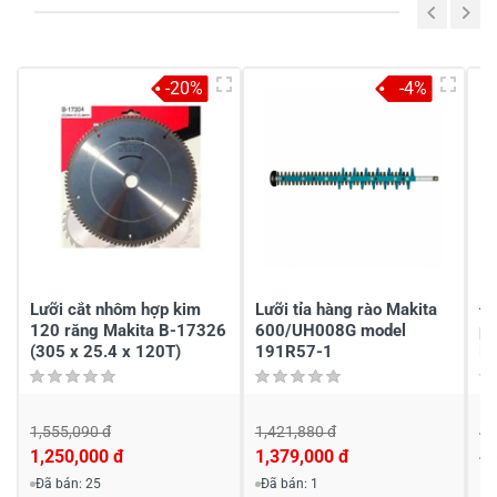
Viết nhận xét của bạn vào bên dưới
*
-20%
-4%
Gửi nhận xét
Lưỡi cắt nhôm hợp kim
Lưỡi tỉa hàng rào Makita
Đĩ
120 răng Makita B-17326
600/UH008G model
p
(305 x 25.4 x 120T)
191R57-1
B
1,555,090 đ
1,421,880 đ
4,
1,250,000 đ
1,379,000 đ
4,
Đã bán: 25
Đã bán: 1