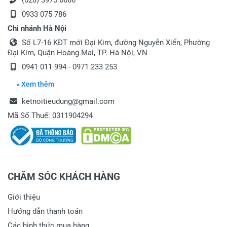
(028) 3975 6686
0933 075 786
Chi nhánh Hà Nội
Số L7-16 KĐT mới Đại Kim, đường Nguyễn Xiển, Phường
Đại Kim, Quận Hoàng Mai, TP. Hà Nội, VN
0941 011 994 - 0971 233 253
» Xem thêm
ketnoitieudung@gmail.com
Mã Số Thuế: 0311904294
CHĂM SÓC KHÁCH HÀNG
Giới thiệu
Hướng dẫn thanh toán
Các hình thức mua hàng