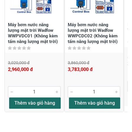
Chia sẻ nhận xét về sản phẩm
Viết nhận xét của bạn
Máy bơm nước năng
Máy bơm nước năng
M
lượng mặt trời Wadfow
lượng mặt trời Wadfow
7
WWPVDC01 (Không kèm
WWPCDC02 (Không kèm
tấm năng lượng mặt trời)
tấm năng lượng mặt trời)
3,
3,020,000 đ
3,860,000 đ
3,
Viết nhận xét về sản phẩm
2,960,000 đ
3,783,000 đ
Đánh giá sao
Thêm vào giỏ hàng
Thêm vào giỏ hàng
Họ và tên
*