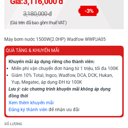
Giá:
3,116,000 đ
-3%
3,180,000 đ
(Giá trên đã bao gồm thuế VAT)
Máy bơm nước 1500W(2.0HP) Wadfow WWPJA05
QUÀ TẶNG & KHUYẾN MÃI
Khuyến mãi áp dụng riêng cho thành viên:
Miễn phí vận chuyển đơn hàng từ 1 triệu, tối đa 100K
Giảm 10% Total, Ingco, Wadfow, DCA, DCK, Hukan,
Yup, Megatec, áp dụng ĐH từ 100K
Lưu ý: các chương trình khuyến mãi không áp dụng
đồng thời
Xem thêm khuyến mãi
Đăng ký thành viên
để nhận ưu đãi
SỐ LƯỢNG