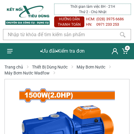
Thời gian làm việc 8H - 21H
Thứ 2 - Chủ Nhật
HCM:
(028) 3975 6686
HƯỚNG DẪN
HN:
0971 233 253
THANH TOÁN
0
Ưu đãi
Kiểm tra đơn
Trang chủ
Thiết Bị Dùng Nước
Máy Bơm Nước
Máy Bơm Nước Wadfow