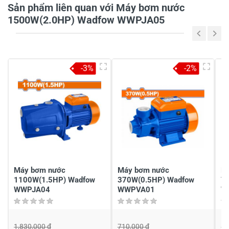
Tiêu đề của nhận xét
*
Sản phẩm liên quan với Máy bơm nước
1500W(2.0HP) Wadfow WWPJA05
Viết nhận xét của bạn vào bên dưới
*
-3%
-2%
Gửi nhận xét
Máy bơm nước
Máy bơm nước
M
1100W(1.5HP) Wadfow
370W(0.5HP) Wadfow
7
WWPJA04
WWPVA01
W
1,830,000 đ
710,000 đ
1,