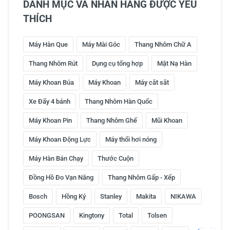
DANH MỤC VÀ NHÃN HÀNG ĐƯỢC YÊU
THÍCH
Máy Hàn Que
Máy Mài Góc
Thang Nhôm Chữ A
Thang Nhôm Rút
Dụng cụ tổng hợp
Mặt Nạ Hàn
Máy Khoan Búa
Máy Khoan
Máy cắt sắt
Xe Đẩy 4 bánh
Thang Nhôm Hàn Quốc
Máy Khoan Pin
Thang Nhôm Ghế
Mũi Khoan
Máy Khoan Động Lực
Máy thổi hơi nóng
Máy Hàn Bán Chạy
Thước Cuộn
Đồng Hồ Đo Vạn Năng
Thang Nhôm Gấp - Xếp
Bosch
Hồng Ký
Stanley
Makita
NIKAWA
POONGSAN
Kingtony
Total
Tolsen