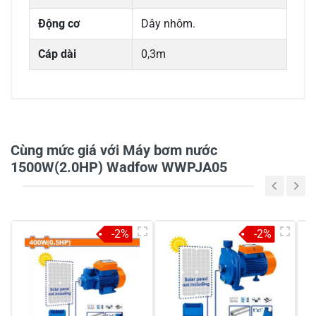
Động cơ
Dây nhôm.
Cáp dài
0,3m
0/5
Cùng mức giá với Máy bơm nước
1500W(2.0HP) Wadfow WWPJA05
5
-
4
-
-2%
-2%
3
-
2
-
1
-