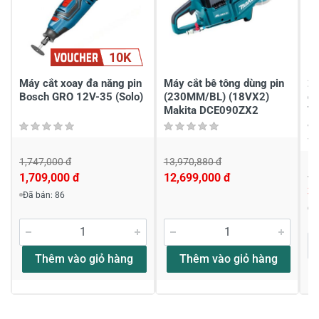
10K
Gửi nhận xét
Máy cắt xoay đa năng pin
Máy cắt bê tông dùng pin
2
Bosch GRO 12V-35 (Solo)
(230MM/BL) (18VX2)
dù
Makita DCE090ZX2
To
& 
1,747,000 đ
13,970,880 đ
4,
1,709,000 đ
12,699,000 đ
3,
Đã bán: 86
Đ
Thêm vào giỏ hàng
Thêm vào giỏ hàng