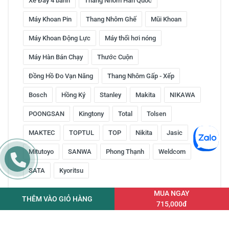
Xe Đẩy 4 bánh
Thang Nhôm Hàn Quốc
Máy Khoan Pin
Thang Nhôm Ghế
Mũi Khoan
Máy Khoan Động Lực
Máy thổi hơi nóng
Máy Hàn Bán Chạy
Thước Cuộn
Đồng Hồ Đo Vạn Năng
Thang Nhôm Gấp - Xếp
Bosch
Hồng Ký
Stanley
Makita
NIKAWA
POONGSAN
Kingtony
Total
Tolsen
MAKTEC
TOPTUL
TOP
Nikita
Jasic
Mitutoyo
SANWA
Phong Thạnh
Weldcom
SATA
Kyoritsu
MUA NGAY
THÊM VÀO GIỎ HÀNG
715,000đ
Copyright © 2016 by ketnoitieudung.vn. All rights reserved