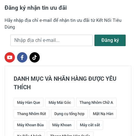
Đăng ký nhận tin ưu đãi
Hãy nhập địa chỉ e-mail để nhận tin ưu đãi từ Kết Nối Tiêu
Dùng
Địa chỉ e-mail
Đăng ký
DANH MỤC VÀ NHÃN HÀNG ĐƯỢC YÊU
THÍCH
Máy Hàn Que
Máy Mài Góc
Thang Nhôm Chữ A
Thang Nhôm Rút
Dụng cụ tổng hợp
Mặt Nạ Hàn
Máy Khoan Búa
Máy Khoan
Máy cắt sắt