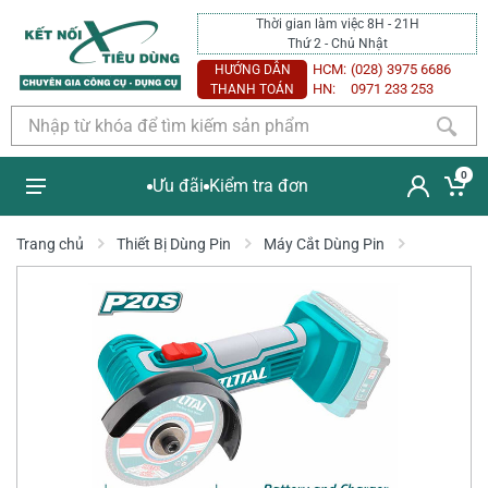
Thời gian làm việc 8H - 21H
Thứ 2 - Chủ Nhật
HCM:
(028) 3975 6686
HƯỚNG DẪN
HN:
0971 233 253
THANH TOÁN
0
Ưu đãi
Kiểm tra đơn
Trang chủ
Thiết Bị Dùng Pin
Máy Cắt Dùng Pin