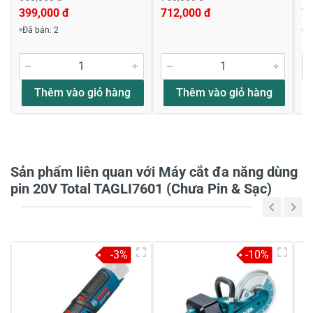
399,000 đ
712,000 đ
7
Đã bán: 2
Đ
Viết nhận xét về sản phẩm
Đánh giá sao
Thêm vào giỏ hàng
Thêm vào giỏ hàng
Họ và tên
*
Sản phẩm liên quan với Máy cắt đa năng dùng
pin 20V Total TAGLI7601 (Chưa Pin & Sạc)
Tiêu đề của nhận xét
*
-3%
-10%
Viết nhận xét của bạn vào bên dưới
*