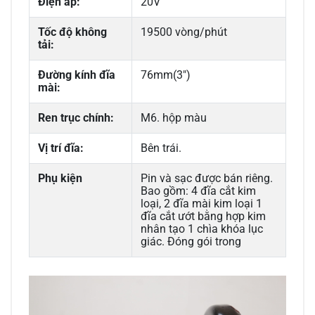
Điện áp:
20V
Tốc độ không
19500 vòng/phút
tải:
Đường kính đĩa
76mm(3")
mài:
Ren trục chính:
M6. hộp màu
Vị trí đĩa:
Bên trái.
Phụ kiện
Pin và sạc được bán riêng.
Bao gồm: 4 đĩa cắt kim
loại, 2 đĩa mài kim loại 1
đĩa cắt ướt bằng hợp kim
nhân tạo 1 chìa khóa lục
giác. Đóng gói trong