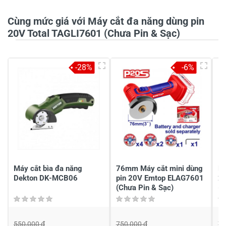
0/5
Cùng mức giá với Máy cắt đa năng dùng pin
20V Total TAGLI7601 (Chưa Pin & Sạc)
5
-
-28%
-6%
4
-
3
-
2
-
1
-
Chia sẻ nhận xét về sản phẩm
Viết nhận xét của bạn
Máy cắt bìa đa năng
76mm Máy cắt mini dùng
Má
Dekton DK-MCB06
pin 20V Emtop ELAG7601
20
(Chưa Pin & Sạc)
(C
550,000 đ
750,000 đ
73