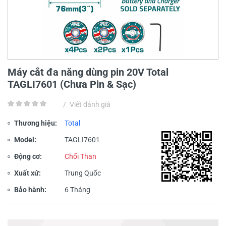
Máy cắt đa năng dùng pin 20V Total
TAGLI7601 (Chưa Pin & Sạc)
/
Viết đánh giá
Thương hiệu:
Total
Model:
TAGLI7601
Động cơ:
Chổi Than
Xuất xứ:
Trung Quốc
Bảo hành:
6 Tháng