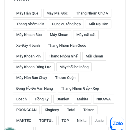
Máy Hàn Que
Máy Mài Góc
Thang Nhôm Chữ A
Thang Nhôm Rút
Dụng cụ tổng hợp
Mặt Nạ Hàn
Máy Khoan Búa
Máy Khoan
Máy cắt sắt
Xe Đẩy 4 bánh
Thang Nhôm Hàn Quốc
Máy Khoan Pin
Thang Nhôm Ghế
Mũi Khoan
Máy Khoan Động Lực
Máy thổi hơi nóng
Máy Hàn Bán Chạy
Thước Cuộn
Đồng Hồ Đo Vạn Năng
Thang Nhôm Gấp - Xếp
Bosch
Hồng Ký
Stanley
Makita
NIKAWA
POONGSAN
Kingtony
Total
Tolsen
MAKTEC
TOPTUL
TOP
Nikita
Jasic