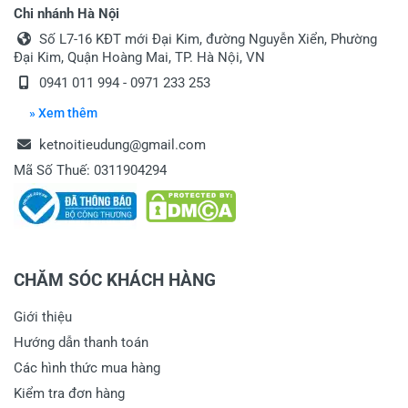
Chi nhánh Hà Nội
Nguyễn Văn Đông
Số L7-16 KĐT mới Đại Kim, đường Nguyễn Xiển, Phường
Đại Kim, Quận Hoàng Mai, TP. Hà Nội, VN
Chất Lượng - Giá Tốt
0941 011 994 - 0971 233 253
Máy xài rất chất lượng, giá tốt, đặc biệt dịch vụ giao
hàng rất nhanh và nhiệt tình
» Xem thêm
Máy xài rất chất lượng, giá tốt, đặc biệt dịch
ketnoitieudung@gmail.com
vụ giao hàng rất nhanh và nhiệt tình
Mã Số Thuế: 0311904294
09/03/2017
CHĂM SÓC KHÁCH HÀNG
Viết nhận xét về sản phẩm
Giới thiệu
Hướng dẫn thanh toán
Đánh giá sao
Các hình thức mua hàng
Kiểm tra đơn hàng