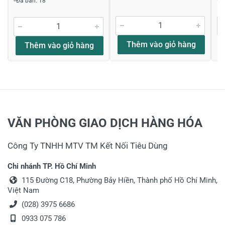
Đã bán: 18
thông tin đến anh!
08/05/2021
Thêm vào giỏ hàng
Thêm vào giỏ hàng
Nguyên Đức
Chất lượng
Sản phẩm mình đã xài rất chất lượng cảm ơn
ketnoitieudung đã giới thiệu chúc cho
VĂN PHÒNG GIAO DỊCH HÀNG HÓA
ketnoitieudung ngày càng bán những sản phẩm
chất lượng như thế này
Công Ty TNHH MTV TM Kết Nối Tiêu Dùng
Cảm ơn Nguyên Đức đã tin tưởng sử dụng
Chi nhánh TP. Hồ Chí Minh
sản phẩm của KNTD, chúc anh mua những
115 Đường C18, Phường Bảy Hiền, Thành phố Hồ Chí Minh,
sản phẩm tốt ở KNTD trong thời gian tới!
Việt Nam
08/07/2018
(028) 3975 6686
0933 075 786