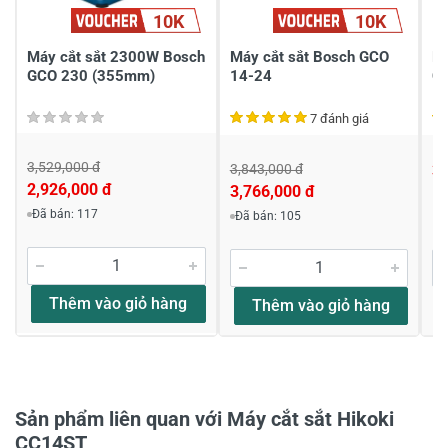
Chia sẻ nhận xét về sản phẩm
10K
10K
Viết nhận xét của bạn
Máy cắt sắt 2300W Bosch
Máy cắt sắt Bosch GCO
Má
GCO 230 (355mm)
14-24
C
7 đánh giá
3,529,000 đ
3,843,000 đ
3,
2,926,000 đ
3,766,000 đ
Đã bán: 117
Đã bán: 105
Khách hàng nhận xét về sản phẩm
Nguyen sinh bang
Thêm vào giỏ hàng
Thêm vào giỏ hàng
Giá sản phâm
Giá báo trên video test máy là 2390k .Giá niêm yết
lại là 2750k là sao?
Chào anh ạ Gía video chỉ áp dụng tại thời
Sản phẩm liên quan với Máy cắt sắt Hikoki
điểm quay thôi ạ, cồn bên e bán theo giá
CC14ST