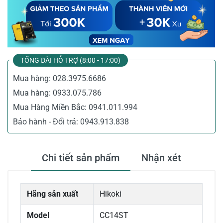
TỔNG ĐÀI HỖ TRỢ (8:00 - 17:00)
Mua hàng:
028.3975.6686
Mua hàng:
0933.075.786
Mua Hàng Miền Bắc:
0941.011.994
Bảo hành - Đổi trả:
0943.913.838
Chi tiết sản phẩm
Nhận xét
Hãng sản xuất
Hikoki
Model
CC14ST