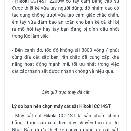
-
Hikoki CC14ST
2200W​ có tay cầm bằng cao su
được thiết kế vừa tay người dùng, độ nhám cao có
tác dụng chống trượt vừa tạo cảm giác chắc chắn,
êm tay vừa đảm bảo an toàn cho bạn kể cả khi bị
ra mồ hôi tay hay tay bạn đang bị dính dầu nhớt
trong lúc làm việc.
- Bên cạnh đó, tốc độ không tải 3800 vòng / phút
cùng đĩa cắt sắc bén, rắn chắc đã cung cấp khả
năng hoạt động mạnh mẽ, tối ưu nhất trong việc
cắt các thanh sắt được nhanh chóng và hiệu quả.
Cần giữ trục thay đá cắt
Lý do bạn nên chọn máy cắt sắt Hikoki CC14ST
- Máy cắt sắt Hikoki CC14ST là sản phẩm chính
hãng, được sản xuất trên dây chuyền hiện đại từ
Nhật Bản, được thiết kế chuyên dụng để cắt sắt,