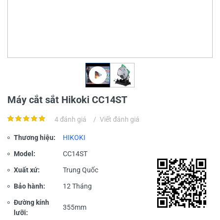
Máy cắt sắt Hikoki CC14ST
4 đánh giá
/
Viết đánh giá
Thương hiệu:
HIKOKI
Model:
CC14ST
Xuất xứ:
Trung Quốc
Bảo hành:
12 Tháng
Đường kính
355mm
lưỡi: