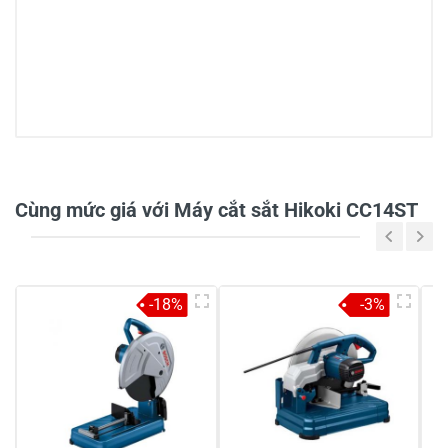
5/5
Cùng mức giá với Máy cắt sắt Hikoki CC14ST
4 đánh giá
5
75%
-18%
-3%
4
-
3
25%
2
-
1
-