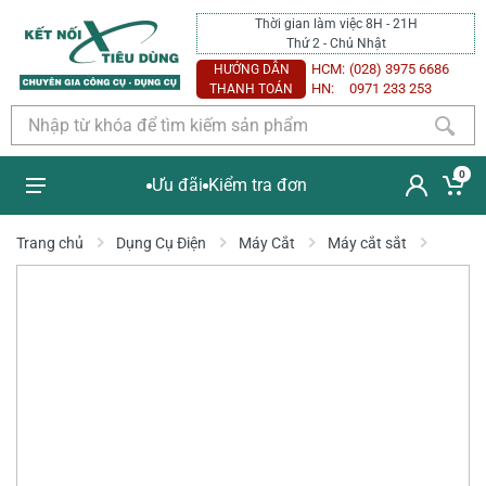
Thời gian làm việc 8H - 21H
Thứ 2 - Chủ Nhật
HCM:
(028) 3975 6686
HƯỚNG DẪN
HN:
0971 233 253
THANH TOÁN
0
Ưu đãi
Kiểm tra đơn
Trang chủ
Dụng Cụ Điện
Máy Cắt
Máy cắt sắt