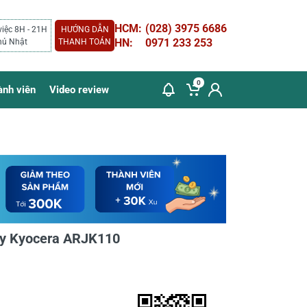
HCM:
(028) 3975 6686
việc 8H - 21H
HƯỚNG DẪN
HN:
0971 233 253
hủ Nhật
THANH TOÁN
0
ành viên
Video review
y Kyocera ARJK110