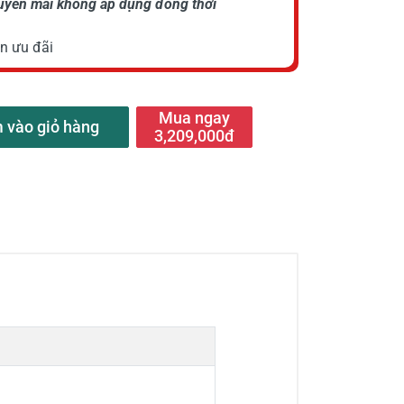
huyến mãi không áp dụng đồng thời
n ưu đãi
Mua ngay
 vào giỏ hàng
3,209,000đ