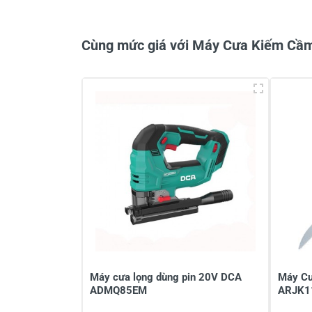
Cùng mức giá với Máy Cưa Kiếm Cầ
Viết nhận xét về sản phẩm
Đánh giá sao
Họ v
Viết nhận xét của bạn vào bên dư
Máy cưa lọng dùng pin 20V DCA
Máy Cư
ADMQ85EM
ARJK1