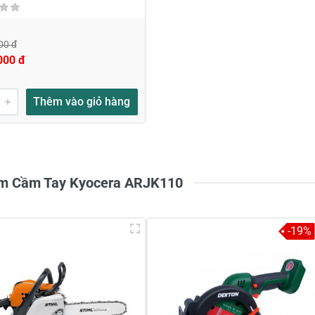
00 đ
000 đ
Thêm vào giỏ hàng
ếm Cầm Tay Kyocera ARJK110
-19%