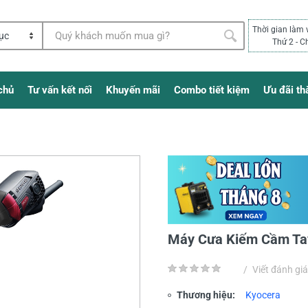
Thời gian làm 
Thứ 2 - C
chủ
Tư vấn kết nối
Khuyến mãi
Combo tiết kiệm
Ưu đãi th
Máy Cưa Kiếm Cầm Ta
/
Viết đánh giá
Thương hiệu:
Kyocera