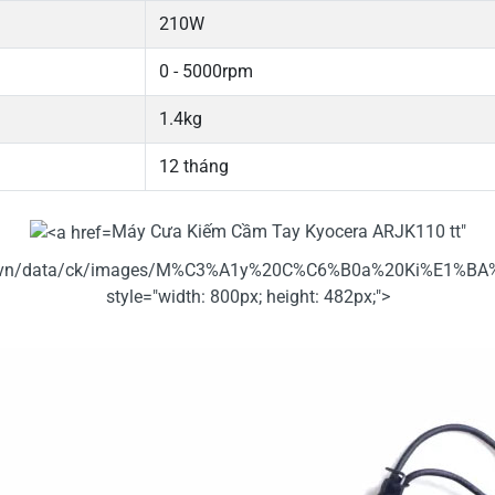
210W
0 - 5000rpm
1.4kg
12 tháng
Máy Cưa Kiếm Cầm Tay Kyocera ARJK110 tt"
dung.vn/data/ck/images/M%C3%A1y%20C%C6%B0a%20Ki%E1
style="width: 800px; height: 482px;">