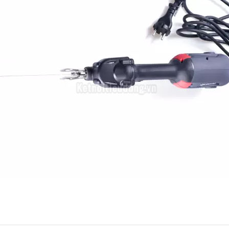
5
-
4
-
Chi
3
-