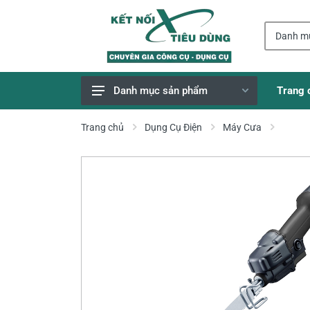
Trang 
Danh mục sản phẩm
Giao Hàng Miễn Phí
Trang chủ
Dụng Cụ Điện
Máy Cưa
Công Cụ, Dụng Cụ
Thiết Bị Dùng Pin
Dụng Cụ Điện
Thiết Bị Nâng Đỡ
Thang nhôm
Phụ Tùng, Linh Kiện
Máy Hàn & Phụ Kiện