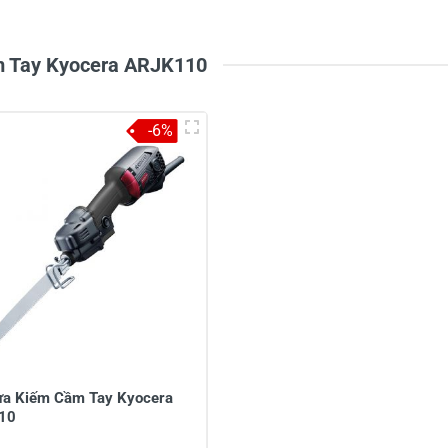
2
-
1
-
m Tay Kyocera ARJK110
-6%
à tên
*
Tiêu đề của nhận xét
*
ới
*
a Kiếm Cầm Tay Kyocera
10