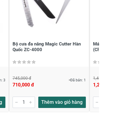
Bộ cưa đa năng Magic Cutter Hàn
Máy cưa sọc Dekt
Quốc ZC-4000
(Chưa có pin sạc)
745,000 đ
1,490,000 đ
n: 3
Đã bán: 1
710,000 đ
1,299,000 đ
g
Thêm vào giỏ hàng
Thêm