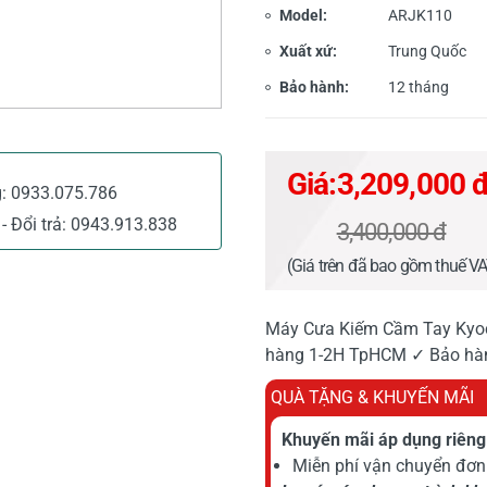
Model:
ARJK110
Xuất xứ:
Trung Quốc
Bảo hành:
12 tháng
Giá:
3,209,000 
g:
0933.075.786
- Đổi trả:
0943.913.838
3,400,000 đ
(Giá trên đã bao gồm thuế V
Máy Cưa Kiếm Cầm Tay Kyoce
hàng 1-2H TpHCM ✓ Bảo hàn
QUÀ TẶNG & KHUYẾN MÃI
Khuyến mãi áp dụng riêng 
Miễn phí vận chuyển đơn 