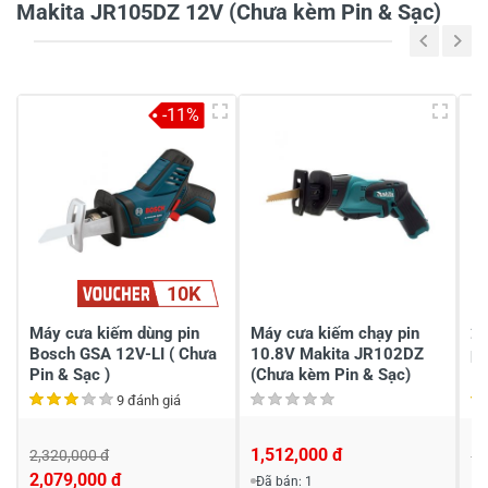
Makita JR105DZ 12V (Chưa kèm Pin & Sạc)
5
-
4
-
-11%
3
-
2
-
1
-
Chia sẻ nhận xét về sản phẩm
10K
Viết nhận xét của bạn
Máy cưa kiếm dùng pin
Máy cưa kiếm chạy pin
2
Bosch GSA 12V-LI ( Chưa
10.8V Makita JR102DZ
pi
Pin & Sạc )
(Chưa kèm Pin & Sạc)
9 đánh giá
1,512,000 đ
2,320,000 đ
1,
2,079,000 đ
1,
Đã bán: 1