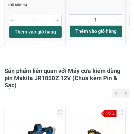
Viết nhận xét về sản phẩm
Đã bán: 24
Đ
Đánh giá sao
Thêm vào giỏ hàng
Thêm vào giỏ hàng
Họ và tên
*
Tiêu đề của nhận xét
*
Sản phẩm liên quan với Máy cưa kiếm dùng
pin Makita JR105DZ 12V (Chưa kèm Pin &
Sạc)
Viết nhận xét của bạn vào bên dưới
*
-22%