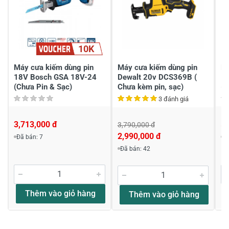
Gửi nhận xét
10K
Máy cưa kiếm dùng pin
Máy cưa kiếm dùng pin
Má
18V Bosch GSA 18V-24
Dewalt 20v DCS369B (
1
(Chưa Pin & Sạc)
Chưa kèm pin, sạc)
(C
3 đánh giá
3,713,000 đ
5,
3,790,000 đ
2,990,000 đ
Đã bán: 7
Đ
Đã bán: 42
Thêm vào giỏ hàng
Thêm vào giỏ hàng