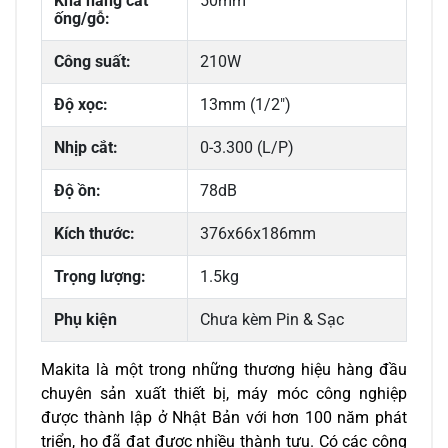
Khả năng cắt
50mm
ống/gỗ:
Công suất:
210W
Độ xọc:
13mm (1/2")
Nhịp cắt:
0-3.300 (L/P)
Độ ồn:
78dB
Kích thước:
376x66x186mm
Trọng lượng:
1.5kg
Phụ kiện
Chưa kèm Pin & Sạc
Makita là một trong những thương hiệu hàng đầu 
chuyên sản xuất thiết bị, máy móc công nghiệp 
được thành lập ở Nhật Bản với hơn 100 năm phát 
triển, họ đã đạt được nhiều thành tựu. Có các công 