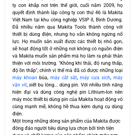
ty con khắp nơi trên thế giới, cuối năm 2009, họ 
quyết định thành lập công ty con thứ 46 là Makita 
Việt Nam tại khu công nghiệp VSIP II, Bình Dương. 
Đã nhiều năm qua Makita Tools thành công với 
thiết bị dùng điện, nhưng họ vẫn không ngừng nổ 
lực. Họ muốn sản xuất được các thiết bị nhỏ gọn, 
sẽ hoạt động tốt ở những nơi không có nguồn điện 
và Makita muốn sản phẩm mà họ làm ra phải thân 
thiện với môi trường. "Không khí thải, độ rung thấp, 
độ ồn thấp", chính vì thế mà đã có được những loại
máy khoan 
búa, 
máy cắt sắt
, 
máy cưa xích
, 
máy 
vặn vít
, siết bu lông... dùng pin. Với nhiều tính năng 
hiện đại và dùng công nghệ pin Lithium-Ion nên 
máy móc thiết bị dùng pin của Makita hoạt động vô 
cùng mạnh mẽ, không hề thua kém dụng cụ dùng 
điện.
Một trong những dòng sản phẩm của Makita được 
đông đảo người tiêu dùng lựa chọn bởi tính tiện 