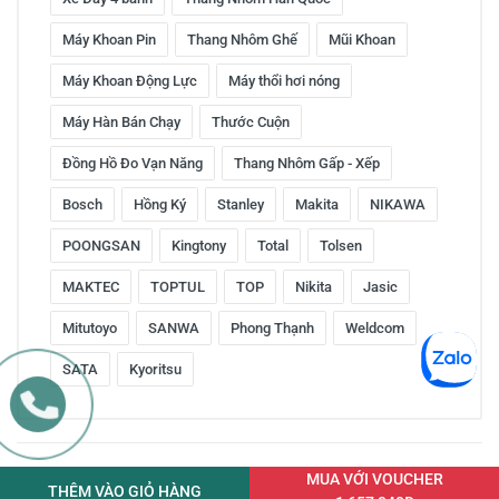
Máy Khoan Pin
Thang Nhôm Ghế
Mũi Khoan
Máy Khoan Động Lực
Máy thổi hơi nóng
Máy Hàn Bán Chạy
Thước Cuộn
Đồng Hồ Đo Vạn Năng
Thang Nhôm Gấp - Xếp
Bosch
Hồng Ký
Stanley
Makita
NIKAWA
POONGSAN
Kingtony
Total
Tolsen
MAKTEC
TOPTUL
TOP
Nikita
Jasic
Mitutoyo
SANWA
Phong Thạnh
Weldcom
SATA
Kyoritsu
Copyright © 2016 by ketnoitieudung.vn. All rights reserved
MUA VỚI VOUCHER
THÊM VÀO GIỎ HÀNG