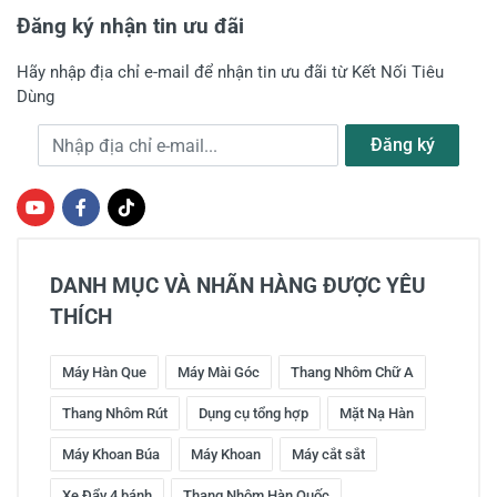
Đăng ký nhận tin ưu đãi
Hãy nhập địa chỉ e-mail để nhận tin ưu đãi từ Kết Nối Tiêu
Dùng
Địa chỉ e-mail
Đăng ký
DANH MỤC VÀ NHÃN HÀNG ĐƯỢC YÊU
THÍCH
Máy Hàn Que
Máy Mài Góc
Thang Nhôm Chữ A
Thang Nhôm Rút
Dụng cụ tổng hợp
Mặt Nạ Hàn
Máy Khoan Búa
Máy Khoan
Máy cắt sắt
Xe Đẩy 4 bánh
Thang Nhôm Hàn Quốc