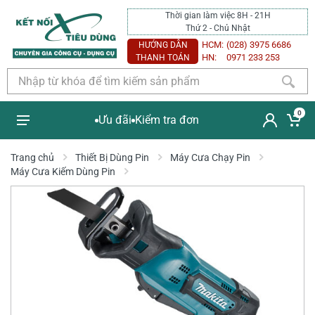
Thời gian làm việc 8H - 21H
Thứ 2 - Chủ Nhật
HCM:
(028) 3975 6686
HƯỚNG DẪN
HN:
0971 233 253
THANH TOÁN
0
Ưu đãi
Kiểm tra đơn
Trang chủ
Thiết Bị Dùng Pin
Máy Cưa Chạy Pin
Máy Cưa Kiếm Dùng Pin