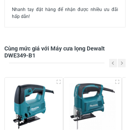
Nhanh tay đặt hàng để nhận được nhiều ưu đãi
hấp dẫn!
4/5
Cùng mức giá với Máy cưa lọng Dewalt
6 đánh giá
DWE349-B1
5
17%
4
50%
3
-
2
-
1
33%
Chia sẻ nhận xét về sản phẩm