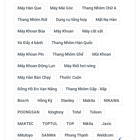
Máy Hàn Que
Máy Mài Góc
Thang Nhôm Chữ A
Thang Nhôm Rút
Dụng cụ tổng hợp
Mặt Nạ Hàn
Máy Khoan Búa
Máy Khoan
Máy cắt sắt
Xe Đẩy 4 bánh
Thang Nhôm Hàn Quốc
Máy Khoan Pin
Thang Nhôm Ghế
Mũi Khoan
Máy Khoan Động Lực
Máy thổi hơi nóng
Máy Hàn Bán Chạy
Thước Cuộn
Đồng Hồ Đo Vạn Năng
Thang Nhôm Gấp - Xếp
Bosch
Hồng Ký
Stanley
Makita
NIKAWA
POONGSAN
Kingtony
Total
Tolsen
MAKTEC
TOPTUL
TOP
Nikita
Jasic
Mitutoyo
SANWA
Phong Thạnh
Weldcom