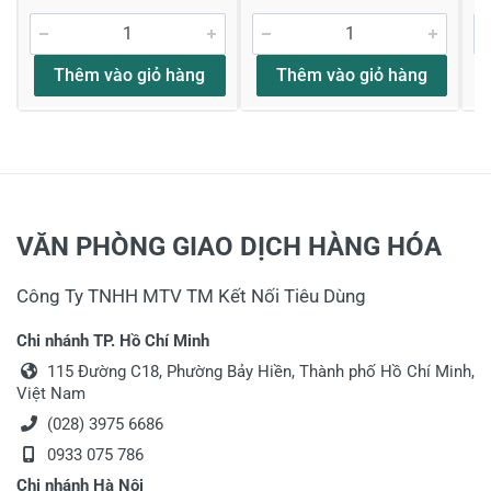
Hóa Đơn
Tôi mua máy cưa này ngày 20/2/2021 sao chưa
xuất hóa đơn?
Thêm vào giỏ hàng
Thêm vào giỏ hàng
Thân chào anh Phong Trần mình vui long
để lại thông tin để bộ phận kế toán bên
KNTD liên hệ xuất hóa đơn anh nhé. Thông
tin đến anh!
11/03/2021
VĂN PHÒNG GIAO DỊCH HÀNG HÓA
Công Ty TNHH MTV TM Kết Nối Tiêu Dùng
hữu Đức
Chi nhánh TP. Hồ Chí Minh
thắc mắc
115 Đường C18, Phường Bảy Hiền, Thành phố Hồ Chí Minh,
Việt Nam
có ship cod không ? về BMT có tính phí không shop
?
(028) 3975 6686
0933 075 786
Thân chào anh Hữu Đức đã quan tâm đến
sản phẩm của KNTD, sản phẩm được KNTD
Chi nhánh Hà Nội