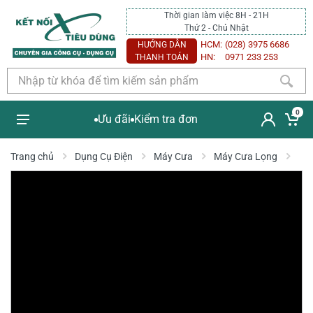
Thời gian làm việc 8H - 21H
Thứ 2 - Chủ Nhật
HCM:
(028) 3975 6686
HƯỚNG DẪN
HN:
0971 233 253
THANH TOÁN
0
Ưu đãi
Kiểm tra đơn
Trang chủ
Dụng Cụ Điện
Máy Cưa
Máy Cưa Lọng