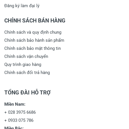
(current)
1
2
Đăng ký làm đại lý
CHÍNH SÁCH BÁN HÀNG
Viết nhận xét về sản phẩm
Chính sách và quy định chung
Chính sách bảo hành sản phẩm
Đánh giá sao
Chính sách bảo mật thông tin
Chính sách vận chuyển
Quy trình giao hàng
Họ và tên
*
Chính sách đổi trả hàng
TỔNG ĐÀI HỖ TRỢ
Tiêu đề của nhận xét
*
Miền Nam:
+
028 3975 6686
Viết nhận xét của bạn vào bên dưới
*
+
0933 075 786
Miền Bắc: