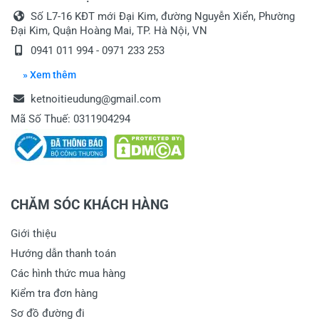
gửi toàn bộ lãnh thổ Việt Nam. Thông tin
Số L7-16 KĐT mới Đại Kim, đường Nguyễn Xiển, Phường
đến anh!
Đại Kim, Quận Hoàng Mai, TP. Hà Nội, VN
0941 011 994 - 0971 233 253
18/02/2021
» Xem thêm
ketnoitieudung@gmail.com
vũ mạnh
Mã Số Thuế: 0311904294
X
Phụ kiện gồm những gì vậy máy cưa lọng dewalt
349-b1
CHĂM SÓC KHÁCH HÀNG
Dạ chào anh Mạnh Máy này kèm 1 lưỡi cưa
lọng nha anh Xin thông tin đến anh nha
Giới thiệu
12/01/2021
Hướng dẫn thanh toán
Các hình thức mua hàng
Kiểm tra đơn hàng
Sơ đồ đường đi