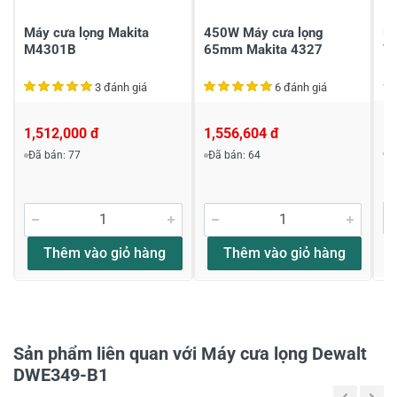
Viết nhận xét của bạn
Máy cưa lọng Makita
450W Máy cưa lọng
Má
M4301B
65mm Makita 4327
7
3 đánh giá
6 đánh giá
1,
1,512,000 đ
1,556,604 đ
Đ
Đã bán: 77
Đã bán: 64
Khách hàng nhận xét về sản phẩm
Bùi anh văn
Hỏi máy dewalt 349
Thêm vào giỏ hàng
Thêm vào giỏ hàng
Máy này có đèn chiếu sáng và thổi bụi ko vậy
shop,tôi cần mua 1 máy có đủ tính năng như vậy
shop có ko ạ
Thân chào Bùi Anh Văn đã quan tâm đến
Sản phẩm liên quan với Máy cưa lọng Dewalt
sản phẩm mà KNTD phân phối, sản phẩm
DWE349-B1
anh đang xem là ko có đèn với phiên bản