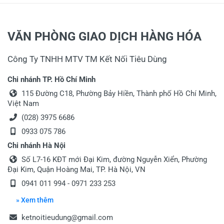
Tiêu đề của nhận xét
*
VĂN PHÒNG GIAO DỊCH HÀNG HÓA
Công Ty TNHH MTV TM Kết Nối Tiêu Dùng
Viết nhận xét của bạn vào bên dưới
*
Chi nhánh TP. Hồ Chí Minh
115 Đường C18, Phường Bảy Hiền, Thành phố Hồ Chí Minh,
Việt Nam
(028) 3975 6686
0933 075 786
Chi nhánh Hà Nội
Gửi nhận xét
Số L7-16 KĐT mới Đại Kim, đường Nguyễn Xiển, Phường
Đại Kim, Quận Hoàng Mai, TP. Hà Nội, VN
0941 011 994 - 0971 233 253
» Xem thêm
ketnoitieudung@gmail.com