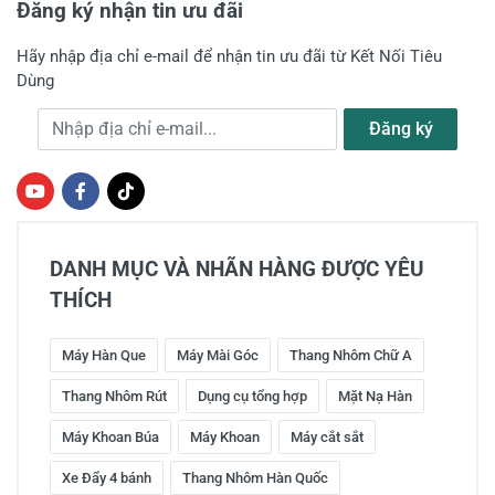
Đăng ký nhận tin ưu đãi
Hãy nhập địa chỉ e-mail để nhận tin ưu đãi từ Kết Nối Tiêu
Dùng
Địa chỉ e-mail
Đăng ký
DANH MỤC VÀ NHÃN HÀNG ĐƯỢC YÊU
THÍCH
Máy Hàn Que
Máy Mài Góc
Thang Nhôm Chữ A
Thang Nhôm Rút
Dụng cụ tổng hợp
Mặt Nạ Hàn
Máy Khoan Búa
Máy Khoan
Máy cắt sắt
Xe Đẩy 4 bánh
Thang Nhôm Hàn Quốc