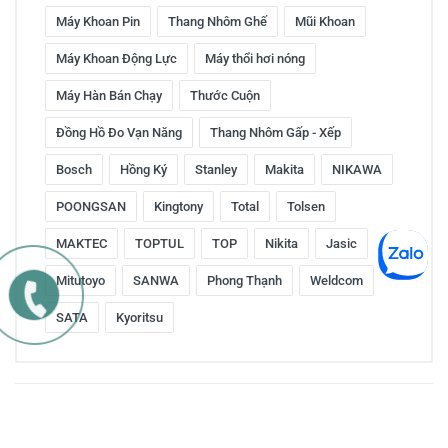
Máy Khoan Pin
Thang Nhôm Ghế
Mũi Khoan
Máy Khoan Động Lực
Máy thổi hơi nóng
Máy Hàn Bán Chạy
Thước Cuộn
Đồng Hồ Đo Vạn Năng
Thang Nhôm Gấp - Xếp
Bosch
Hồng Ký
Stanley
Makita
NIKAWA
POONGSAN
Kingtony
Total
Tolsen
MAKTEC
TOPTUL
TOP
Nikita
Jasic
Mitutoyo
SANWA
Phong Thạnh
Weldcom
SATA
Kyoritsu
Copyright © 2016 by ketnoitieudung.vn. All rights reserved