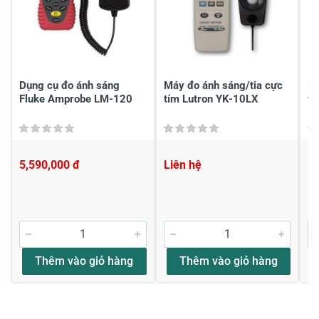
Chia sẻ nhận xét về sản phẩm
Viết nhận xét của bạn
Dụng cụ đo ánh sáng
Máy đo ánh sáng/tia cực
Má
Fluke Amprobe LM-120
tím Lutron YK-10LX
tí
5,590,000 đ
Liên hệ
Li
Viết nhận xét về sản phẩm
Đánh giá sao
Thêm vào giỏ hàng
Thêm vào giỏ hàng
Họ và tên
*