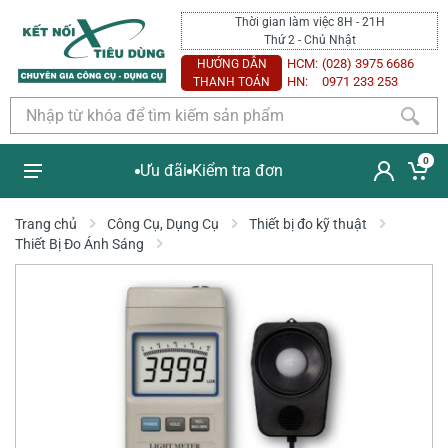
Thời gian làm việc 8H - 21H
Thứ 2 - Chủ Nhật
HCM:
(028) 3975 6686
HƯỚNG DẪN
HN:
0971 233 253
THANH TOÁN
0
Ưu đãi
Kiểm tra đơn
Trang chủ
Công Cụ, Dụng Cụ
Thiết bị đo kỹ thuật
Thiết Bị Đo Ánh Sáng