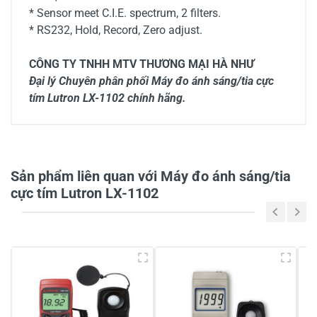
* Sensor meet C.I.E. spectrum, 2 filters.
* RS232, Hold, Record, Zero adjust.
CÔNG TY TNHH MTV THƯƠNG MẠI HÀ NHƯ
Đại lý Chuyên phân phối Máy đo ánh sáng/tia cực
tím Lutron LX-1102 chính hãng.
0/5
Sản phẩm liên quan với Máy đo ánh sáng/tia
cực tím Lutron LX-1102
5
-
4
-
3
-
2
-
1
-