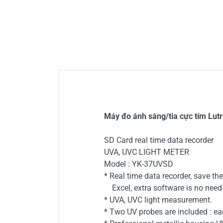
Máy đo ánh sáng/tia cực tím Lu
SD Card real time data recorder
UVA, UVC LIGHT METER
Model : YK-37UVSD
* Real time data recorder, save t
Excel, extra software is no need
* UVA, UVC light measurement.
* Two UV probes are included : e