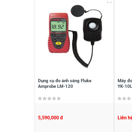
Viết nhận xét về sản phẩm
Đánh giá sao
Họ v
Viết nhận xét của bạn vào bên dư
Dụng cụ đo ánh sáng Fluke
Máy đo 
Amprobe LM-120
YK-10
5,590,000 đ
Liên h
Gửi nhận xét