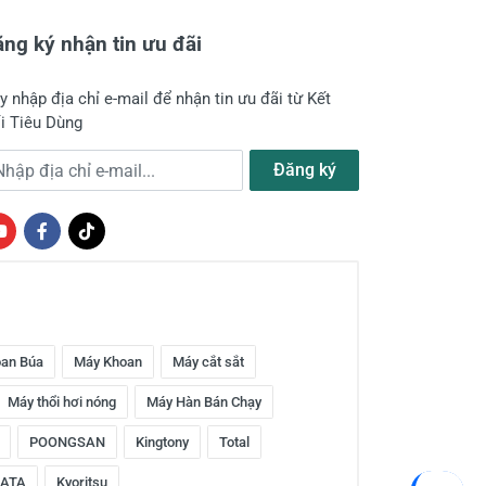
ng ký nhận tin ưu đãi
y nhập địa chỉ e-mail để nhận tin ưu đãi từ Kết
i Tiêu Dùng
a chỉ e-mail
Đăng ký
an Búa
Máy Khoan
Máy cắt sắt
Máy thổi hơi nóng
Máy Hàn Bán Chạy
POONGSAN
Kingtony
Total
ATA
Kyoritsu