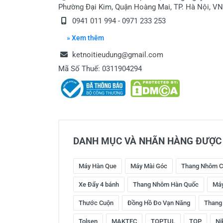
Phường Đại Kim, Quận Hoàng Mai, TP. Hà Nội, VN
0941 011 994 - 0971 233 253
» Xem thêm
ketnoitieudung@gmail.com
Mã Số Thuế: 0311904294
DANH MỤC VÀ NHÃN HÀNG ĐƯỢC 
Máy Hàn Que
Máy Mài Góc
Thang Nhôm C
Xe Đẩy 4 bánh
Thang Nhôm Hàn Quốc
Máy
Thước Cuộn
Đồng Hồ Đo Vạn Năng
Thang
Tolsen
MAKTEC
TOPTUL
TOP
Ni