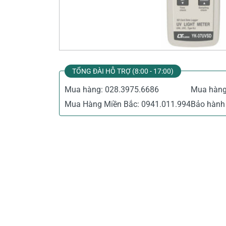
Thiết Bị Đo Điện
Thước Đo Laser
Đồ Bảo Hộ Lao Động
TỔNG ĐÀI HỖ TRỢ (8:00 - 17:00)
Mua hàng:
028.3975.6686
Mua hàn
Mua Hàng Miền Bắc:
0941.011.994
Bảo hành 