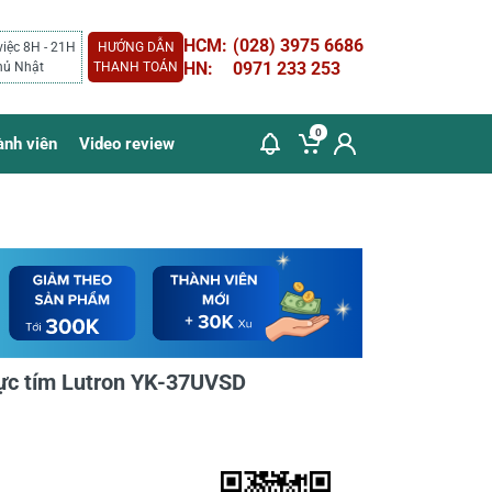
HCM:
(028) 3975 6686
việc 8H - 21H
HƯỚNG DẪN
HN:
0971 233 253
hủ Nhật
THANH TOÁN
0
ành viên
Video review
cực tím Lutron YK-37UVSD