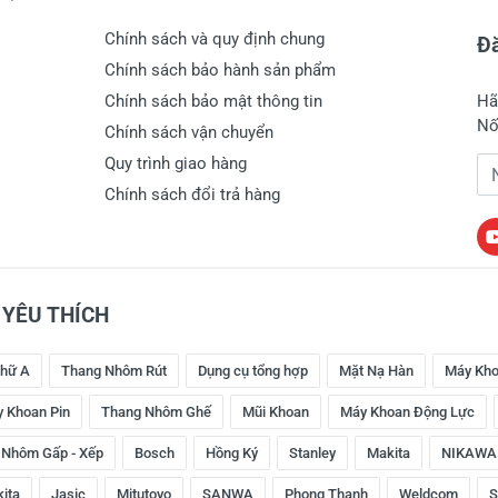
Chính sách và quy định chung
Đă
Chính sách bảo hành sản phẩm
Chính sách bảo mật thông tin
Hã
Nố
Chính sách vận chuyển
Quy trình giao hàng
Đị
Chính sách đổi trả hàng
YÊU THÍCH
hữ A
Thang Nhôm Rút
Dụng cụ tổng hợp
Mặt Nạ Hàn
Máy Kho
 Khoan Pin
Thang Nhôm Ghế
Mũi Khoan
Máy Khoan Động Lực
 Nhôm Gấp - Xếp
Bosch
Hồng Ký
Stanley
Makita
NIKAWA
kita
Jasic
Mitutoyo
SANWA
Phong Thạnh
Weldcom
S