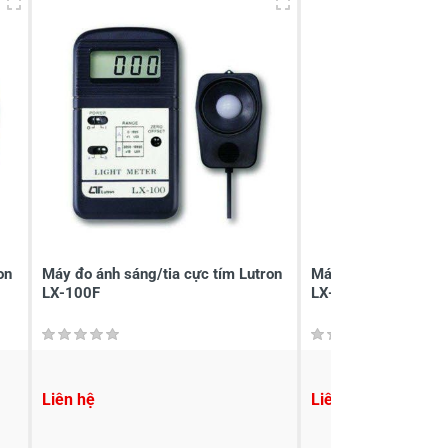
on
Máy đo ánh sáng/tia cực tím Lutron
Máy đo ánh sáng/tia
LX-100F
LX-101A
Liên hệ
Liên hệ