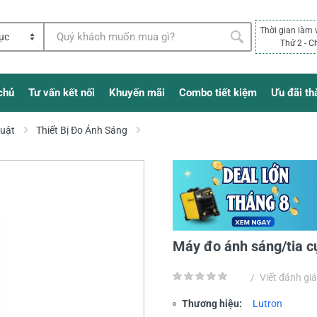
Thời gian làm 
Thứ 2 - C
chủ
Tư vấn kết nối
Khuyến mãi
Combo tiết kiệm
Ưu đãi th
huật
Thiết Bị Đo Ánh Sáng
Máy đo ánh sáng/tia 
/
Viết đánh giá
Thương hiệu:
Lutron