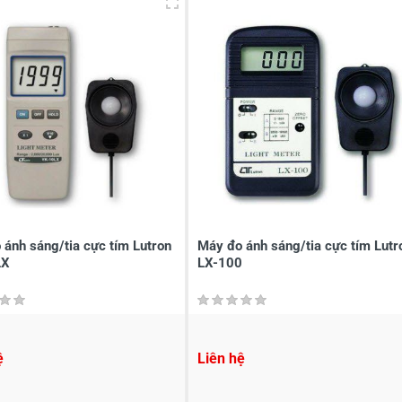
à tên
*
Tiêu đề của nhận xét
*
ới
*
ánh sáng/tia cực tím Lutron
Máy đo ánh sáng/tia cực tím Lutr
LX
LX-100
ệ
Liên hệ