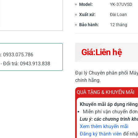
Model:
YK-37UVSD
Xuất xứ:
Đài Loan
Bảo hành:
12 tháng
Giá:
Liên hệ
g:
0933.075.786
- Đổi trả:
0943.913.838
Đại lý Chuyên phân phối Má
chính hãng.
QUÀ TẶNG & KHUYẾN MÃI
Khuyến mãi áp dụng riêng 
Miễn phí vận chuyển đơn 
Lưu ý: các chương trình k
Xem thêm khuyến mãi
Đăng ký thành viên
để nhậ