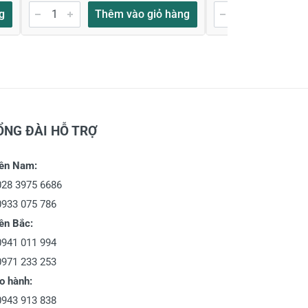
g
Thêm vào giỏ hàng
Thêm
ỔNG ĐÀI HỖ TRỢ
ền Nam:
028 3975 6686
0933 075 786
ền Bắc:
0941 011 994
0971 233 253
o hành:
0943 913 838