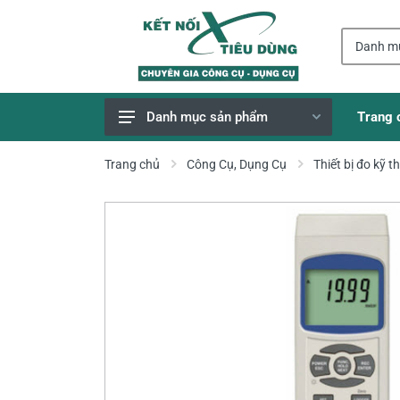
Trang 
Danh mục sản phẩm
Giao Hàng Miễn Phí
Trang chủ
Công Cụ, Dụng Cụ
Thiết bị đo kỹ t
Công Cụ, Dụng Cụ
Thiết Bị Dùng Pin
Dụng Cụ Điện
Thiết Bị Nâng Đỡ
Thang nhôm
Phụ Tùng, Linh Kiện
Máy Hàn & Phụ Kiện