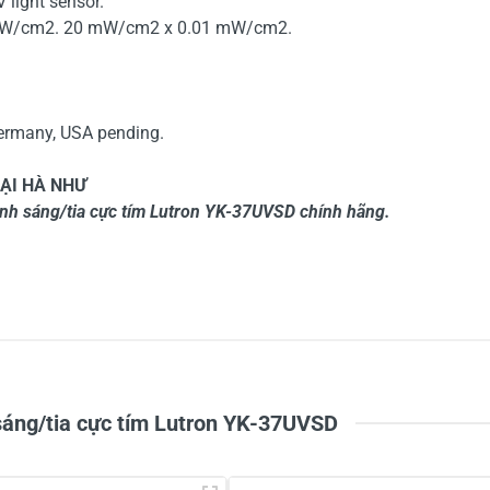
V light sensor.
 mW/cm2. 20 mW/cm2 x 0.01 mW/cm2.
.
Germany, USA pending.
ẠI HÀ NHƯ
nh sáng/tia cực tím Lutron YK-37UVSD chính hãng.
5
-
4
-
Chi
3
-
2
-
1
-
sáng/tia cực tím Lutron YK-37UVSD