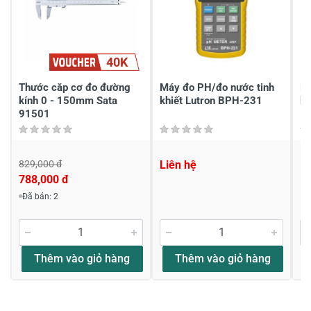
Chia sẻ nhận xét về sản phẩm
40K
Viết nhận xét của bạn
Thước căp cơ đo đường
Máy đo PH/đo nước tinh
Má
kính 0 - 150mm Sata
khiết Lutron BPH-231
kh
91501
829,000 đ
Liên hệ
Li
788,000 đ
Viết nhận xét về sản phẩm
Đã bán: 2
Đánh giá sao
Thêm vào giỏ hàng
Thêm vào giỏ hàng
Họ và tên
*