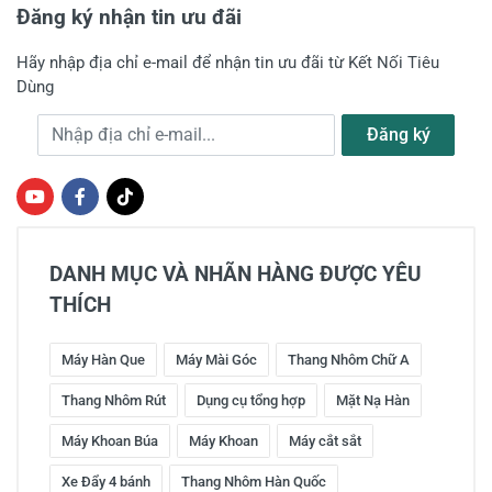
Đăng ký nhận tin ưu đãi
Hãy nhập địa chỉ e-mail để nhận tin ưu đãi từ Kết Nối Tiêu
Dùng
Địa chỉ e-mail
Đăng ký
DANH MỤC VÀ NHÃN HÀNG ĐƯỢC YÊU
THÍCH
Máy Hàn Que
Máy Mài Góc
Thang Nhôm Chữ A
Thang Nhôm Rút
Dụng cụ tổng hợp
Mặt Nạ Hàn
Máy Khoan Búa
Máy Khoan
Máy cắt sắt
Xe Đẩy 4 bánh
Thang Nhôm Hàn Quốc