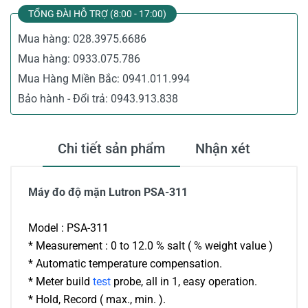
TỔNG ĐÀI HỖ TRỢ (8:00 - 17:00)
Mua hàng:
028.3975.6686
Mua hàng:
0933.075.786
Mua Hàng Miền Bắc:
0941.011.994
Bảo hành - Đổi trả:
0943.913.838
Chi tiết sản phẩm
Nhận xét
Máy đo độ mặn Lutron PSA-311
Model : PSA-311
* Measurement : 0 to 12.0 % salt ( % weight value )
* Automatic temperature compensation.
* Meter build
test
probe, all in 1, easy operation.
* Hold, Record ( max., min. ).