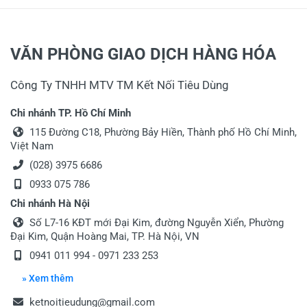
Tiêu đề của nhận xét
*
VĂN PHÒNG GIAO DỊCH HÀNG HÓA
Công Ty TNHH MTV TM Kết Nối Tiêu Dùng
Viết nhận xét của bạn vào bên dưới
*
Chi nhánh TP. Hồ Chí Minh
115 Đường C18, Phường Bảy Hiền, Thành phố Hồ Chí Minh,
Việt Nam
(028) 3975 6686
0933 075 786
Chi nhánh Hà Nội
Gửi nhận xét
Số L7-16 KĐT mới Đại Kim, đường Nguyễn Xiển, Phường
Đại Kim, Quận Hoàng Mai, TP. Hà Nội, VN
0941 011 994 - 0971 233 253
» Xem thêm
ketnoitieudung@gmail.com