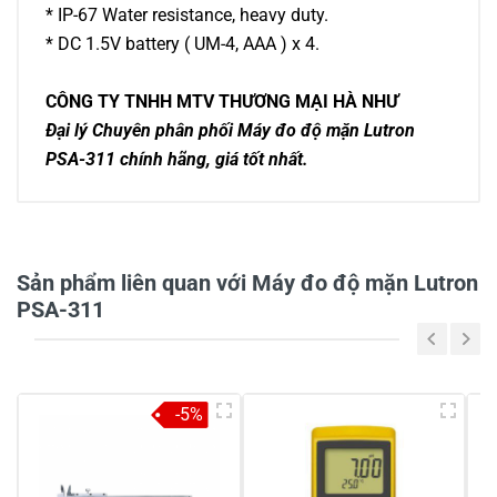
* IP-67 Water resistance, heavy duty.
* DC 1.5V battery ( UM-4, AAA ) x 4.
CÔNG TY TNHH MTV THƯƠNG MẠI HÀ NHƯ
Đại lý Chuyên phân phối Máy đo độ mặn Lutron
PSA-311 chính hãng, giá tốt nhất.
0/5
Sản phẩm liên quan với Máy đo độ mặn Lutron
PSA-311
5
-
4
-
-5%
3
-
2
-
1
-