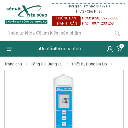
Thời gian làm việc 8H - 21H
Thứ 2 - Chủ Nhật
HCM:
(028) 3975 6686
HƯỚNG DẪN
HN:
0971 233 253
THANH TOÁN
0
Ưu đãi
Kiểm tra đơn
Trang chủ
Công Cụ, Dụng Cụ
Thiết Bị, Dụng Cụ Đo