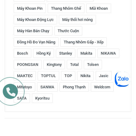
Máy Khoan Pin
Thang Nhôm Ghế
Mũi Khoan
Máy Khoan Động Lực
Máy thổi hơi nóng
Máy Hàn Bán Chạy
Thước Cuộn
Đồng Hồ Đo Vạn Năng
Thang Nhôm Gấp - Xếp
Bosch
Hồng Ký
Stanley
Makita
NIKAWA
POONGSAN
Kingtony
Total
Tolsen
MAKTEC
TOPTUL
TOP
Nikita
Jasic
Mitutoyo
SANWA
Phong Thạnh
Weldcom
SATA
Kyoritsu
Copyright © 2016 by ketnoitieudung.vn. All rights reserved