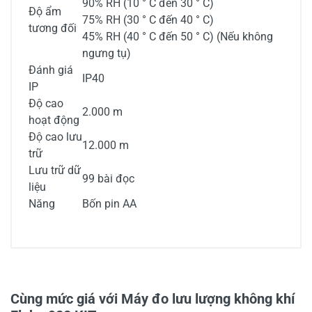
90% RH (10 ° C đến 30 ° C)
Độ ẩm
75% RH (30 ° C đến 40 ° C)
tương đối
45% RH (40 ° C đến 50 ° C) (Nếu không
ngưng tụ)
Đánh giá
IP40
IP
Độ cao
2.000 m
hoạt động
Độ cao lưu
12.000 m
trữ
Lưu trữ dữ
99 bài đọc
liệu
Năng
Bốn pin AA
0/5
Cùng mức giá với Máy đo lưu lượng không khí