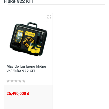
Fluke 922 KIT
5
-
4
-
3
-
2
-
1
-
Chia sẻ nhận xét về sản phẩm
Viết nhận xét của bạn
Máy đo lưu lượng không
khí Fluke 922 KIT
26,490,000 đ
Viết nhận xét về sản phẩm