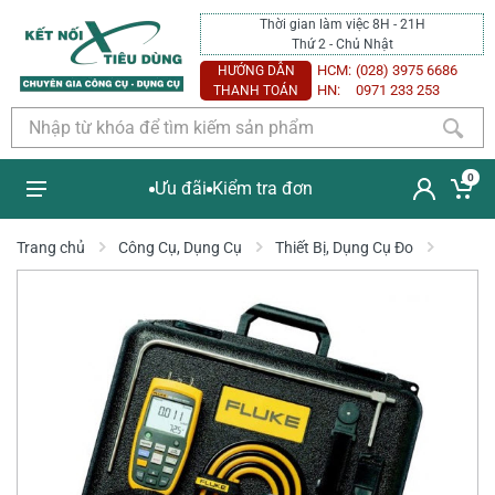
Thời gian làm việc 8H - 21H
Thứ 2 - Chủ Nhật
HCM:
(028) 3975 6686
HƯỚNG DẪN
HN:
0971 233 253
THANH TOÁN
0
Ưu đãi
Kiểm tra đơn
Trang chủ
Công Cụ, Dụng Cụ
Thiết Bị, Dụng Cụ Đo