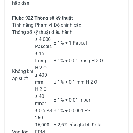
hấp dẫn!
Fluke 922 Thông số kỹ thuật
Tính năng
Phạm vi
Độ chính xác
Thông số kỹ thuật điều hành
± 4.000
± 1% + 1 Pascal
Pascals
± 16
trong
± 1% + 0.01 trong H 2 O
H 2 O
Không khí
± 400
áp suất
mm
± 1% + 0,1 mm H 2 O
H 2 O
± 40
± 1% + 0.01 mbar
mbar
± 0,6 PSI
± 1% + 0.0001 PSI
250-
16,000
± 2,5% của giá trị đo tại
Vận tốc
FPM