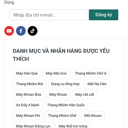
Dùng
Địa chỉ e-mail
Đăng ký
DANH MỤC VÀ NHÃN HÀNG ĐƯỢC YÊU
THÍCH
Máy Hàn Que
Máy Mài Góc
Thang Nhôm Chữ A
Thang Nhôm Rút
Dụng cụ tổng hợp
Mặt Nạ Hàn
Máy Khoan Búa
Máy Khoan
Máy cắt sắt
Xe Đẩy 4 bánh
Thang Nhôm Hàn Quốc
Máy Khoan Pin
Thang Nhôm Ghế
Mũi Khoan
Máy Khoan Động Lực
Máy thổi hơi nóng