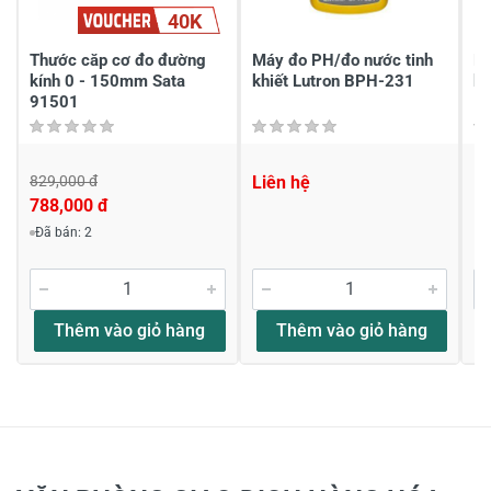
40K
Gửi nhận xét
Thước căp cơ đo đường
Máy đo PH/đo nước tinh
Má
kính 0 - 150mm Sata
khiết Lutron BPH-231
kh
91501
829,000 đ
Liên hệ
Li
788,000 đ
Đã bán: 2
Thêm vào giỏ hàng
Thêm vào giỏ hàng