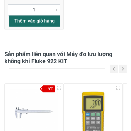
Đánh giá sao
Thêm vào giỏ hàng
Họ và tên
*
Sản phẩm liên quan với Máy đo lưu lượng
không khí Fluke 922 KIT
Tiêu đề của nhận xét
*
-5%
Viết nhận xét của bạn vào bên dưới
*