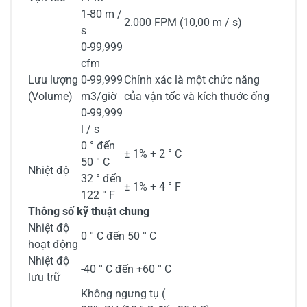
1-80 m /
2.000 FPM (10,00 m / s)
s
0-99,999
cfm
Lưu lượng
0-99,999
Chính xác là một chức năng
(Volume)
m3/giờ
của vận tốc và kích thước ống
0-99,999
l / s
0 ° đến
± 1% + 2 ° C
50 ° C
Nhiệt độ
32 ° đến
± 1% + 4 ° F
122 ° F
Thông số kỹ thuật chung
Nhiệt độ
0 ° C đến 50 ° C
hoạt động
Nhiệt độ
-40 ° C đến +60 ° C
lưu trữ
Không ngưng tụ (