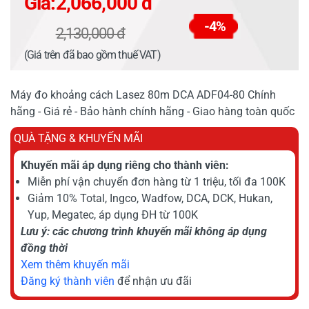
Giá:
2,066,000 đ
-4%
2,130,000 đ
(Giá trên đã bao gồm thuế VAT)
Máy đo khoảng cách Lasez 80m DCA ADF04-80 Chính
hãng - Giá rẻ - Bảo hành chính hãng - Giao hàng toàn quốc
QUÀ TẶNG & KHUYẾN MÃI
Khuyến mãi áp dụng riêng cho thành viên:
Miễn phí vận chuyển đơn hàng từ 1 triệu, tối đa 100K
Giảm 10% Total, Ingco, Wadfow, DCA, DCK, Hukan,
Yup, Megatec, áp dụng ĐH từ 100K
Lưu ý: các chương trình khuyến mãi không áp dụng
đồng thời
Xem thêm khuyến mãi
Đăng ký thành viên
để nhận ưu đãi