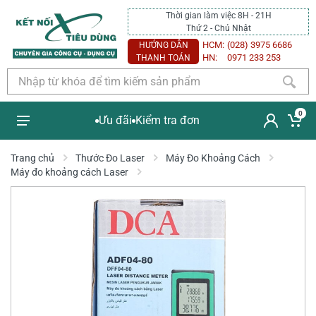
Thời gian làm việc 8H - 21H
Thứ 2 - Chủ Nhật
HCM:
(028) 3975 6686
HƯỚNG DẪN
HN:
0971 233 253
THANH TOÁN
0
Ưu đãi
Kiểm tra đơn
Trang chủ
Thước Đo Laser
Máy Đo Khoảng Cách
Máy đo khoảng cách Laser