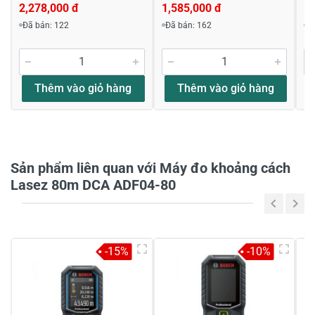
2,278,000 đ
1,585,000 đ
1,
Viết nhận xét về sản phẩm
Đã bán: 122
Đã bán: 162
Đ
Đánh giá sao
Thêm vào giỏ hàng
Thêm vào giỏ hàng
Họ và tên
*
Sản phẩm liên quan với Máy đo khoảng cách
Tiêu đề của nhận xét
*
Lasez 80m DCA ADF04-80
Viết nhận xét của bạn vào bên dưới
*
-15%
-10%