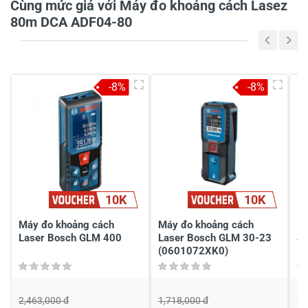
Cùng mức giá với Máy đo khoảng cách Lasez
80m DCA ADF04-80
5
-
4
-
-8%
-8%
3
-
2
-
1
-
Chia sẻ nhận xét về sản phẩm
10K
10K
Viết nhận xét của bạn
Máy đo khoảng cách
Máy đo khoảng cách
Má
Laser Bosch GLM 400
Laser Bosch GLM 30-23
4
(0601072XK0)
2,463,000 đ
1,718,000 đ
2,