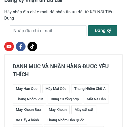
Đăng ký nhận tin ưu đãi
Hãy nhập địa chỉ e-mail để nhận tin ưu đãi từ Kết Nối Tiêu
Dùng
Địa chỉ e-mail
Đăng ký
DANH MỤC VÀ NHÃN HÀNG ĐƯỢC YÊU
THÍCH
Máy Hàn Que
Máy Mài Góc
Thang Nhôm Chữ A
Thang Nhôm Rút
Dụng cụ tổng hợp
Mặt Nạ Hàn
Máy Khoan Búa
Máy Khoan
Máy cắt sắt
Xe Đẩy 4 bánh
Thang Nhôm Hàn Quốc