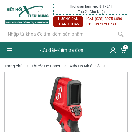
Thời gian làm việc 8H - 21H
Thứ 2 - Chủ Nhật
HCM:
(028) 3975 6686
HƯỚNG DẪN
HN:
0971 233 253
THANH TOÁN
0
Ưu đãi
Kiểm tra đơn
Trang chủ
Thước Đo Laser
Máy Đo Nhiệt Độ