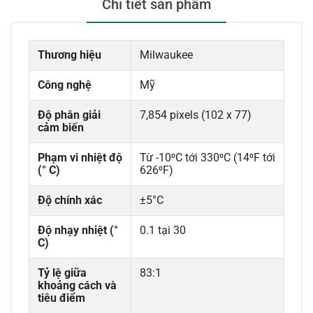
Chi tiết sản phẩm
Thương hiệu
Milwaukee
Công nghệ
Mỹ
Độ phân giải
7,854 pixels (102 x 77)
cảm biến
Phạm vi nhiệt độ
Từ -10⁰C tới 330⁰C (14⁰F tới
(° C)
626⁰F)
Độ chính xác
±5°C
Độ nhạy nhiệt (°
0.1 tại 30
C)
Tỷ lệ giữa
83:1
khoảng cách và
tiêu điểm