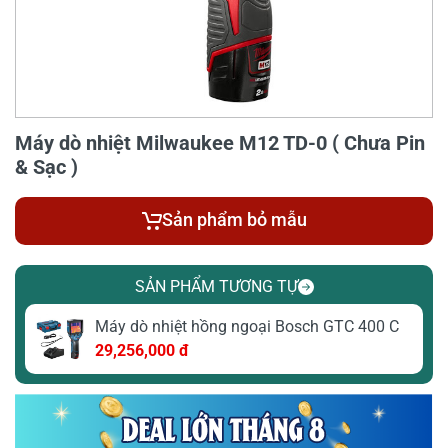
Máy dò nhiệt Milwaukee M12 TD-0 ( Chưa Pin
& Sạc )
Sản phẩm bỏ mẫu
SẢN PHẨM TƯƠNG TỰ
Máy dò nhiệt hồng ngoại Bosch GTC 400 C
29,256,000 đ