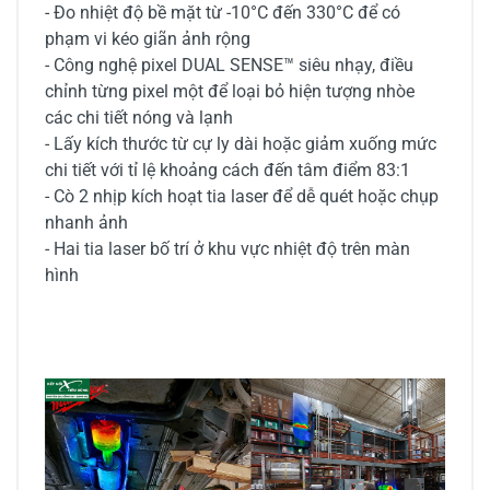
- Đo nhiệt độ bề mặt từ -10°C đến 330°C để có
phạm vi kéo giãn ảnh rộng
- Công nghệ pixel DUAL SENSE™ siêu nhạy, điều
chỉnh từng pixel một để loại bỏ hiện tượng nhòe
các chi tiết nóng và lạnh
- Lấy kích thước từ cự ly dài hoặc giảm xuống mức
chi tiết với tỉ lệ khoảng cách đến tâm điểm 83:1
- Cò 2 nhịp kích hoạt tia laser để dễ quét hoặc chụp
nhanh ảnh
- Hai tia laser bố trí ở khu vực nhiệt độ trên màn
hình