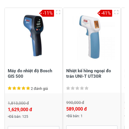
-11%
-41%
Máy đo nhiệt độ Bosch
Nhiệt kế hồng ngoại đo
Má
GIS 500
trán UNI-T UT30R
Bo
2 đánh giá
990,000 đ
9,
1,813,000 đ
589,000 đ
9,
1,629,000 đ
Đã bán: 1
Đ
Đã bán: 125