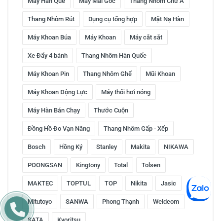
Máy Hàn Que
Máy Mài Góc
Thang Nhôm Chữ A
Thang Nhôm Rút
Dụng cụ tổng hợp
Mặt Nạ Hàn
Máy Khoan Búa
Máy Khoan
Máy cắt sắt
Xe Đẩy 4 bánh
Thang Nhôm Hàn Quốc
Máy Khoan Pin
Thang Nhôm Ghế
Mũi Khoan
Máy Khoan Động Lực
Máy thổi hơi nóng
Máy Hàn Bán Chạy
Thước Cuộn
Đồng Hồ Đo Vạn Năng
Thang Nhôm Gấp - Xếp
Bosch
Hồng Ký
Stanley
Makita
NIKAWA
POONGSAN
Kingtony
Total
Tolsen
MAKTEC
TOPTUL
TOP
Nikita
Jasic
Mitutoyo
SANWA
Phong Thạnh
Weldcom
SATA
Kyoritsu