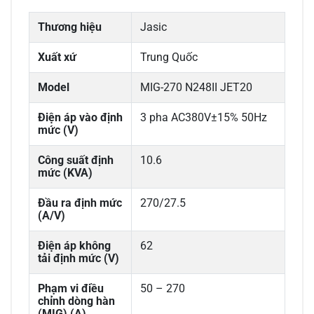
Thương hiệu
Jasic
Xuất xứ
Trung Quốc
Model
MIG-270 N248II JET20
Điện áp vào định
3 pha AC380V±15% 50Hz
mức (V)
Công suất định
10.6
mức (KVA)
Đầu ra định mức
270/27.5
(A/V)
Điện áp không
62
tải định mức (V)
Phạm vi điều
50 – 270
chỉnh dòng hàn
(MIG) (A)