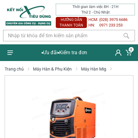
Thời gian làm việc 8H - 21H
Thứ 2 - Chủ Nhật
HCM:
(028) 3975 6686
HƯỚNG DẪN
HN:
0971 233 253
THANH TOÁN
0
Ưu đãi
Kiểm tra đơn
Trang chủ
Máy Hàn & Phụ Kiện
Máy Hàn Mig