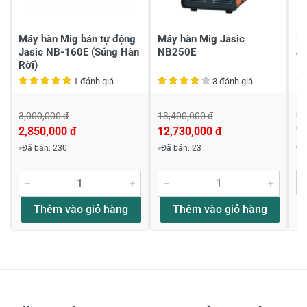
Gửi nhận xét
Máy hàn Mig bán tự động
Máy hàn Mig Jasic
Má
Jasic NB-160E (Súng Hàn
NB250E
J
Rời)
1 đánh giá
3 đánh giá
9,
3,000,000 đ
13,400,000 đ
9,
2,850,000 đ
12,730,000 đ
Đ
Đã bán: 230
Đã bán: 23
Thêm vào giỏ hàng
Thêm vào giỏ hàng