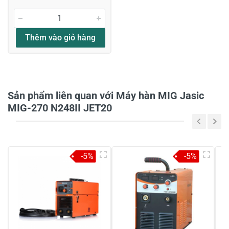
Viết nhận xét về sản phẩm
Đánh giá sao
Thêm vào giỏ hàng
Họ và tên
*
Sản phẩm liên quan với Máy hàn MIG Jasic
MIG-270 N248II JET20
Tiêu đề của nhận xét
*
-5%
-5%
Viết nhận xét của bạn vào bên dưới
*