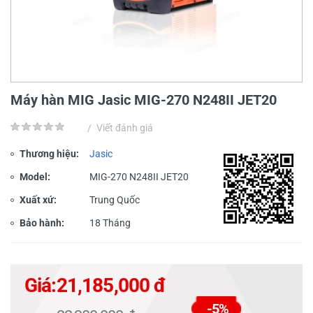
Máy hàn MIG Jasic MIG-270 N248II JET20
/
Viết đánh giá
Thương hiệu:
Jasic
Model:
MIG-270 N248II JET20
Xuất xứ:
Trung Quốc
Bảo hành:
18 Tháng
Giá:
21,185,000 đ
-5%