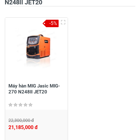
N248II JET20
5
-
-5%
4
-
3
-
2
-
1
-
Chia sẻ nhận xét về sản phẩm
Viết nhận xét của bạn
Máy hàn MIG Jasic MIG-
270 N248II JET20
22,300,000 đ
21,185,000 đ