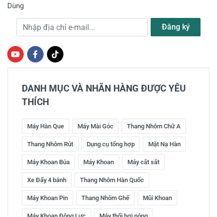
Dùng
Địa chỉ e-mail
Đăng ký
DANH MỤC VÀ NHÃN HÀNG ĐƯỢC YÊU
THÍCH
Máy Hàn Que
Máy Mài Góc
Thang Nhôm Chữ A
Thang Nhôm Rút
Dụng cụ tổng hợp
Mặt Nạ Hàn
Máy Khoan Búa
Máy Khoan
Máy cắt sắt
Xe Đẩy 4 bánh
Thang Nhôm Hàn Quốc
Máy Khoan Pin
Thang Nhôm Ghế
Mũi Khoan
Máy Khoan Động Lực
Máy thổi hơi nóng