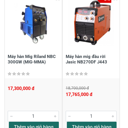
4
-
3
-
2
-
1
-
Chia sẻ nhận xét về sản phẩm
Viết nhận xét của bạn
Máy hàn Mig Riland NBC
Máy hàn mig đầu rời
300GW (MIG-MMA)
Jasic NB270DF J443
17,300,000 đ
18,700,000 đ
17,765,000 đ
Viết nhận xét về sản phẩm
Đánh giá sao
Thêm vào giỏ hàng
Thêm vào giỏ hàng