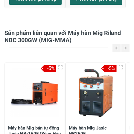
Họ và tên
*
Sản phẩm liên quan với Máy hàn Mig Riland
NBC 300GW (MIG-MMA)
Tiêu đề của nhận xét
*
-5%
-5%
Viết nhận xét của bạn vào bên dưới
*
Gửi nhận xét
Máy hàn Mig bán tự động
Máy hàn Mig Jasic
Má
Jasic NB-160E (Súng Hàn
NB250E
J