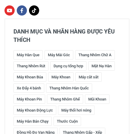
DANH MỤC VÀ NHÃN HÀNG ĐƯỢC YÊU
THÍCH
Máy Hàn Que
Máy Mài Góc
Thang Nhôm Chữ A
Thang Nhôm Rút
Dụng cụ tổng hợp
Mặt Nạ Hàn
Máy Khoan Búa
Máy Khoan
Máy cắt sắt
Xe Đẩy 4 bánh
Thang Nhôm Hàn Quốc
Máy Khoan Pin
Thang Nhôm Ghế
Mũi Khoan
Máy Khoan Động Lực
Máy thổi hơi nóng
Máy Hàn Bán Chạy
Thước Cuộn
Đồng Hồ Đo Vạn Năng
Thang Nhôm Gấp - Xếp