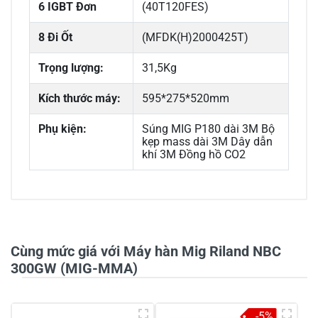
6 IGBT Đơn
(40T120FES)
8 Đi Ốt
(MFDK(H)2000425T)
Trọng lượng:
31,5Kg
Kích thước máy:
595*275*520mm
Phụ kiện:
Súng MIG P180 dài 3M Bộ
kẹp mass dài 3M Dây dẫn
khí 3M Đồng hồ CO2
0/5
Cùng mức giá với Máy hàn Mig Riland NBC
300GW (MIG-MMA)
5
-
-5%