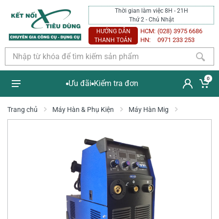
Thời gian làm việc 8H - 21H
Thứ 2 - Chủ Nhật
HCM:
(028) 3975 6686
HƯỚNG DẪN
HN:
0971 233 253
THANH TOÁN
0
Ưu đãi
Kiểm tra đơn
Trang chủ
Máy Hàn & Phụ Kiện
Máy Hàn Mig