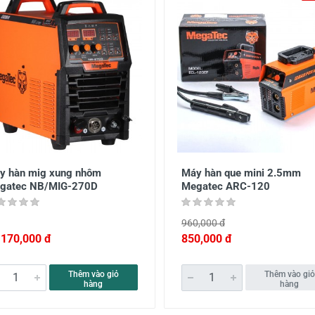
y hàn mig xung nhôm
Máy hàn que mini 2.5mm
gatec NB/MIG-270D
Megatec ARC-120
960,000 đ
,170,000 đ
850,000 đ
Thêm vào giỏ
Thêm vào giỏ
hàng
hàng