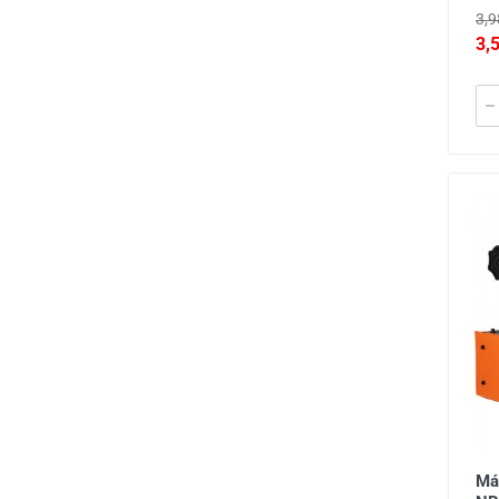
3,9
3,
Má