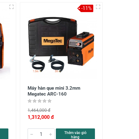
-11%
Máy hàn que mini 3.2mm
Megatec ARC-160
1,464,000 đ
1,312,000 đ
Thêm vào giỏ
hàng