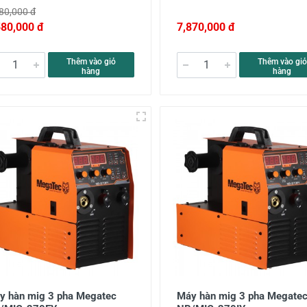
80,000 đ
580,000 đ
7,870,000 đ
Thêm vào giỏ
Thêm vào giỏ
hàng
hàng
y hàn mig 3 pha Megatec
Máy hàn mig 3 pha Megate