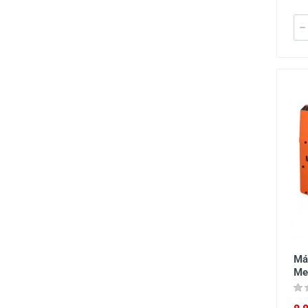
Má
Me