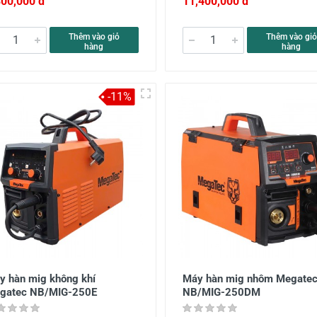
800,000 đ
11,400,000 đ
Thêm vào giỏ
Thêm vào giỏ
hàng
hàng
-11%
y hàn mig không khí
Máy hàn mig nhôm Megate
gatec NB/MIG-250E
NB/MIG-250DM