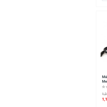
Má
Me
1,2
1,