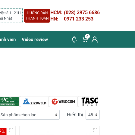
HCM:
(028) 3975 6686
việc 8H - 21H
HƯỚNG DẪN
HN:
0971 233 253
hủ Nhật
THANH TOÁN
0
ành viên
Video review
Hiển thị
2%