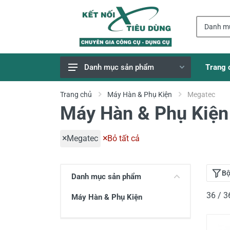
Trang 
Danh mục sản phẩm
Giao Hàng Miễn Phí
Trang chủ
Máy Hàn & Phụ Kiện
Megatec
Máy Hàn & Phụ Kiện
Công Cụ, Dụng Cụ
Thiết Bị Dùng Pin
Megatec
Bỏ tất cả
Dụng Cụ Điện
Thiết Bị Nâng Đỡ
Bộ
Danh mục sản phẩm
Thang nhôm
36 / 
Máy Hàn & Phụ Kiện
Phụ Tùng, Linh Kiện
Máy Hàn & Phụ Kiện