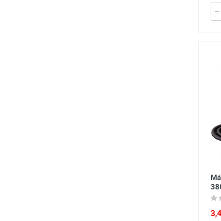
Má
38
3,