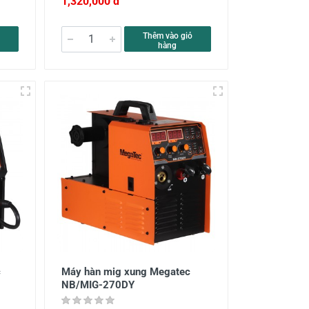
1,320,000 đ
Thêm vào giỏ
hàng
c
Máy hàn mig xung Megatec
NB/MIG-270DY