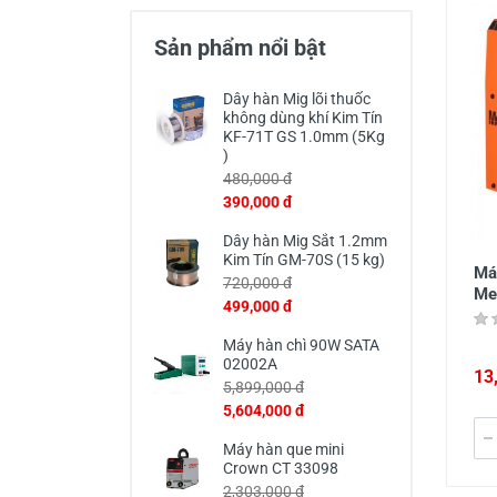
Thiết Bị Đo Điện
Sản phẩm nổi bật
Thước Đo Laser
Đồ Bảo Hộ Lao Động
Dây hàn Mig lõi thuốc
không dùng khí Kim Tín
KF-71T GS 1.0mm (5Kg
)
480,000 đ
390,000 đ
Dây hàn Mig Sắt 1.2mm
Kim Tín GM-70S (15 kg)
Má
720,000 đ
Me
499,000 đ
Máy hàn chì 90W SATA
02002A
13
5,899,000 đ
5,604,000 đ
Máy hàn que mini
Crown CT 33098
2,303,000 đ