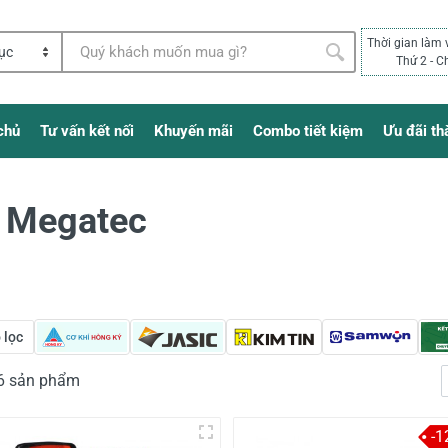
Thời gian làm 
Thứ 2 - C
chủ
Tư vấn kết nối
Khuyến mãi
Combo tiết kiệm
Ưu đãi th
 Megatec
 lọc
36 sản phẩm
-1