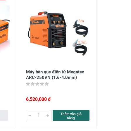
Máy hàn que điện tử Megatec
ARC-250VN (1.6-4.0mm)
6,520,000 đ
Thêm vào giỏ
hàng