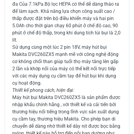
đa Của 7.1kPa.Bộ lọc HEPA có thể dễ dàng tháo ra
để làm sạch. Khả năng lựa chọn công suất cao /
thấp được đặt trên bộ điều khiển máy và hai pin
5.0Ah cho thời gian chạy 60 phút ở chế độ cao, 90
phút ở chế độ thấp, trong khi dung tích túi bụi là 2,0
lít.
Sử dụng cùng một lúc 2 pin 18V, máy hút bụi
Makita DVC260ZX5 mạnh mẽ với công nghệ động
cơ không chổi than giúp tuổi thọ máy tăng lên gấp
2 lần và khớp nối của máy có thể kết nối trực tiếp
với các máy dụng cụ cầm tay để hút bụi khi dụng
cụ hoạt động.
Thiết kế phong cách, hiện đại:
Máy hút bụi Makita DVC260ZX5 là sản phẩm được
nhập khẩu chính hãng , với thiết kế và cải tiến bởi
thương hiệu nổi tiếng trong lĩnh vực sản xuất dụng
cụ cầm tay, thương hiệu Makita. Cho phép bạn di
chuyển dễ dàng nhờ thiết kế dây nịt được bọc bằng
nylon, thiết kế này hỗ trợ đến nỗi bạn dường như