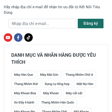
Hãy nhập địa chỉ e-mail để nhận tin ưu đãi từ Kết Nối Tiêu
Dùng
Địa chỉ e-mail
Đăng ký
DANH MỤC VÀ NHÃN HÀNG ĐƯỢC YÊU
THÍCH
Máy Hàn Que
Máy Mài Góc
Thang Nhôm Chữ A
Thang Nhôm Rút
Dụng cụ tổng hợp
Mặt Nạ Hàn
Máy Khoan Búa
Máy Khoan
Máy cắt sắt
Xe Đẩy 4 bánh
Thang Nhôm Hàn Quốc
Máy Khoan Pin
Thang Nhôm Ghế
Mũi Khoan