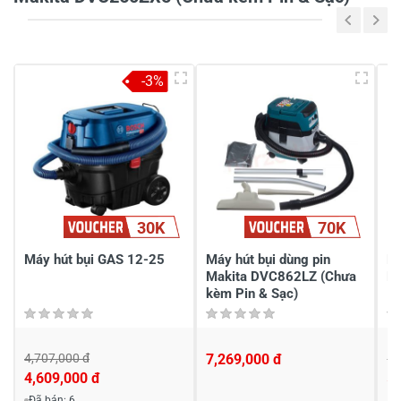
-3%
30K
70K
Máy hút bụi GAS 12-25
Máy hút bụi dùng pin
Má
Makita DVC862LZ (Chưa
H
kèm Pin & Sạc)
4,707,000 đ
7,269,000 đ
5,
4,609,000 đ
5,
Đã bán: 6