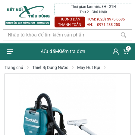
Thời gian làm việc 8H - 21H
Thứ 2 - Chủ Nhật
HCM:
(028) 3975 6686
HƯỚNG DẪN
HN:
0971 233 253
THANH TOÁN
0
Ưu đãi
Kiểm tra đơn
Trang chủ
Thiết Bị Dùng Nước
Máy Hút Bụi