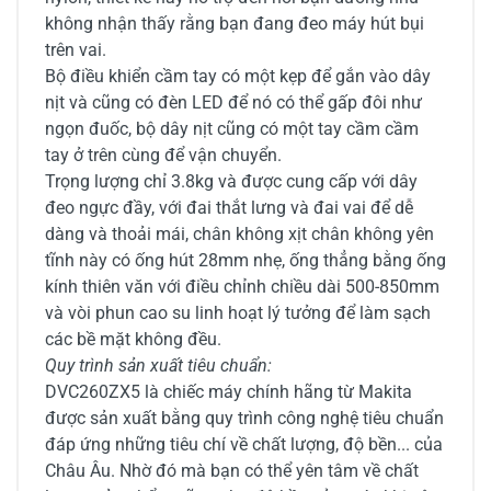
không nhận thấy rằng bạn đang đeo máy hút bụi
trên vai.
Bộ điều khiển cầm tay có một kẹp để gắn vào dây
nịt và cũng có đèn LED để nó có thể gấp đôi như
ngọn đuốc, bộ dây nịt cũng có một tay cầm cầm
tay ở trên cùng để vận chuyển.
Trọng lượng chỉ 3.8kg và được cung cấp với dây
đeo ngực đầy, với đai thắt lưng và đai vai để dễ
dàng và thoải mái, chân không xịt chân không yên
tĩnh này có ống hút 28mm nhẹ, ống thẳng bằng ống
kính thiên văn với điều chỉnh chiều dài 500-850mm
và vòi phun cao su linh hoạt lý tưởng để làm sạch
các bề mặt không đều.
Quy trình sản xuất tiêu chuẩn:
DVC260ZX5 là chiếc máy chính hãng từ Makita
được sản xuất bằng quy trình công nghệ tiêu chuẩn
đáp ứng những tiêu chí về chất lượng, độ bền... của
Châu Âu. Nhờ đó mà bạn có thể yên tâm về chất