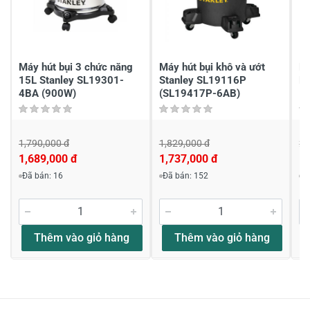
Máy hút bụi 3 chức năng
Máy hút bụi khô và ướt
Má
15L Stanley SL19301-
Stanley SL19116P
B
4BA (900W)
(SL19417P-6AB)
1,790,000 đ
1,829,000 đ
2,
1,689,000 đ
1,737,000 đ
1,
Đã bán: 16
Đã bán: 152
Đ
Thêm vào giỏ hàng
Thêm vào giỏ hàng