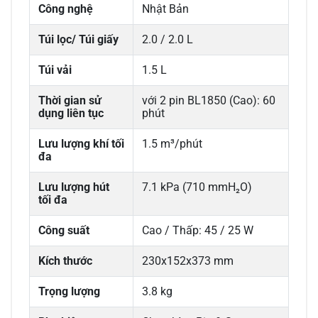
Công nghệ
Nhật Bản
Túi lọc/ Túi giấy
2.0 / 2.0 L
Túi vải
1.5 L
Thời gian sử
với 2 pin BL1850 (Cao): 60
dụng liên tục
phút
Lưu lượng khí tối
1.5 m³/phút
đa
Lưu lượng hút
7.1 kPa (710 mmH₂O)
tối đa
Công suất
Cao / Thấp: 45 / 25 W
Kích thước
230x152x373 mm
Trọng lượng
3.8 kg