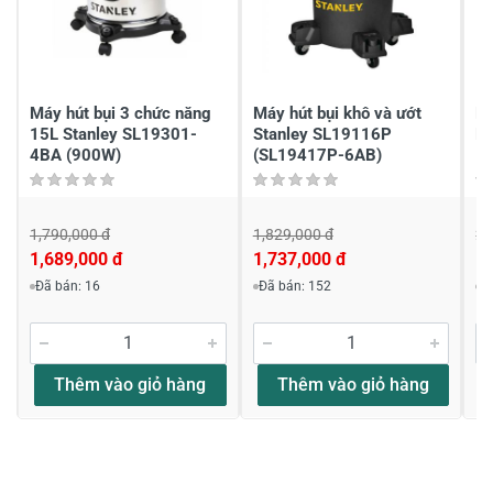
Chia sẻ nhận xét về sản phẩm
Viết nhận xét của bạn
Máy hút bụi 3 chức năng
Máy hút bụi khô và ướt
Má
15L Stanley SL19301-
Stanley SL19116P
B
4BA (900W)
(SL19417P-6AB)
1,790,000 đ
1,829,000 đ
2,
1,689,000 đ
1,737,000 đ
1,
Viết nhận xét về sản phẩm
Đã bán: 16
Đã bán: 152
Đ
Đánh giá sao
Thêm vào giỏ hàng
Thêm vào giỏ hàng
Họ và tên
*