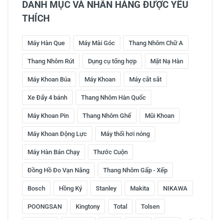
DANH MỤC VÀ NHÃN HÀNG ĐƯỢC YÊU
THÍCH
Máy Hàn Que
Máy Mài Góc
Thang Nhôm Chữ A
Thang Nhôm Rút
Dụng cụ tổng hợp
Mặt Nạ Hàn
Máy Khoan Búa
Máy Khoan
Máy cắt sắt
Xe Đẩy 4 bánh
Thang Nhôm Hàn Quốc
Máy Khoan Pin
Thang Nhôm Ghế
Mũi Khoan
Máy Khoan Động Lực
Máy thổi hơi nóng
Máy Hàn Bán Chạy
Thước Cuộn
Đồng Hồ Đo Vạn Năng
Thang Nhôm Gấp - Xếp
Bosch
Hồng Ký
Stanley
Makita
NIKAWA
POONGSAN
Kingtony
Total
Tolsen