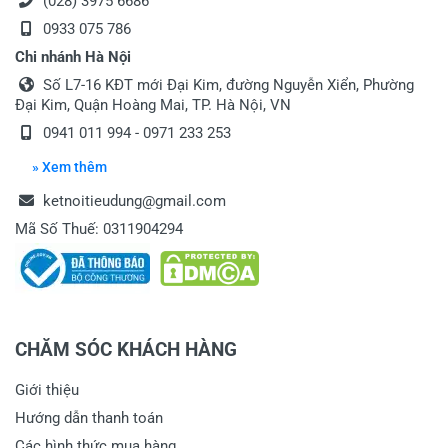
(028) 3975 6686
0933 075 786
Chi nhánh Hà Nội
Số L7-16 KĐT mới Đại Kim, đường Nguyễn Xiển, Phường
Đại Kim, Quận Hoàng Mai, TP. Hà Nội, VN
0941 011 994 - 0971 233 253
» Xem thêm
ketnoitieudung@gmail.com
Mã Số Thuế: 0311904294
CHĂM SÓC KHÁCH HÀNG
Giới thiệu
Hướng dẫn thanh toán
Các hình thức mua hàng