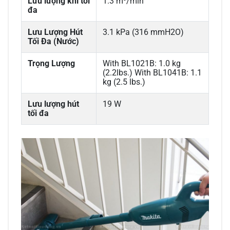
Lưu lượng khí tối
1.3 m³/min
đa
Lưu Lượng Hút
3.1 kPa (316 mmH2O)
Tối Đa (Nước)
Trọng Lượng
With BL1021B: 1.0 kg
(2.2lbs.) With BL1041B: 1.1
kg (2.5 lbs.)
Lưu lượng hút
19 W
tối đa