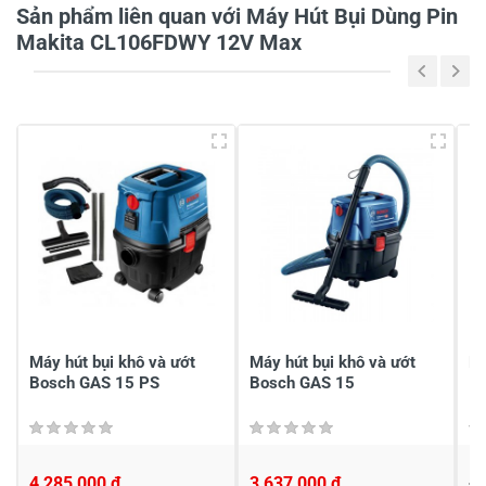
Sản phẩm liên quan với Máy Hút Bụi Dùng Pin
Tiêu đề của nhận xét
*
Makita CL106FDWY 12V Max
Viết nhận xét của bạn vào bên dưới
*
Gửi nhận xét
Máy hút bụi khô và ướt
Máy hút bụi khô và ướt
Má
Bosch GAS 15 PS
Bosch GAS 15
4,285,000 đ
3,637,000 đ
4,