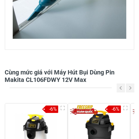
0/5
Cùng mức giá với Máy Hút Bụi Dùng Pin
Makita CL106FDWY 12V Max
5
-
4
-
-6%
-6%
3
-
2
-
1
-