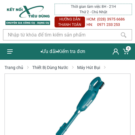
Thời gian làm việc 8H - 21H
Thứ 2 - Chủ Nhật
HCM:
(028) 3975 6686
HƯỚNG DẪN
HN:
0971 233 253
THANH TOÁN
0
Ưu đãi
Kiểm tra đơn
Trang chủ
Thiết Bị Dùng Nước
Máy Hút Bụi