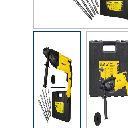
Thiết Bị Đo Điện
Thước Đo Laser
Đồ Bảo Hộ Lao Động