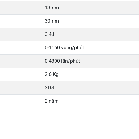
13mm
30mm
3.4J
0-1150 vòng/phút
0-4300 lần/phút
2.6 Kg
SDS
2 năm
5
67%
4
-
Chi
3
33%