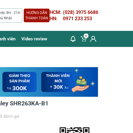
HCM:
(028) 3975 6686
việc 8H - 21H
HƯỚNG DẪN
HN:
0971 233 253
hủ Nhật
THANH TOÁN
0
ành viên
Video review
nley SHR263KA-B1
ết đánh giá