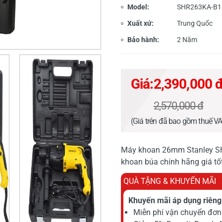
Model:
SHR263KA-B1
Xuất xứ:
Trung Quốc
Bảo hành:
2 Năm
Giá:
2,390,000 
2,570,000 đ
(Giá trên đã bao gồm thuế V
Máy khoan 26mm Stanley SH
khoan búa chính hãng giá tốt
QUÀ TẶNG & KHUYẾN MÃI
Khuyến mãi áp dụng riêng 
Miễn phí vận chuyển đơn 