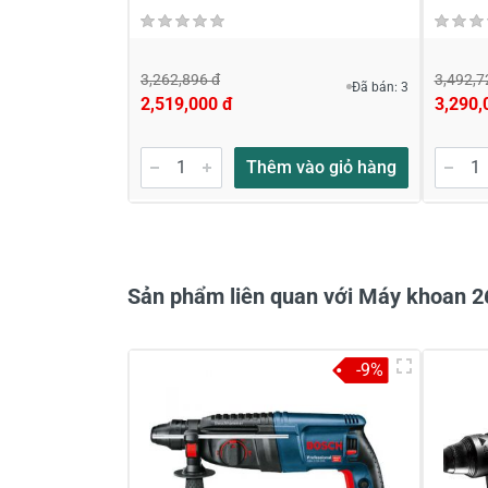
MINH CHÂU
3,262,896 đ
3,492,7
Đã bán: 3
2,519,000 đ
3,290,
HỎI ĐÁP
Máy khoan búa Stanley SHR263K 2
Thêm vào giỏ hàng
dùng tư vấn giúp?
Thân chào anh Minh Châu 
con Maktec thuộc Makita 
Stanley nha anh Xin thông
Sản phẩm liên quan với Máy khoan
09/01/2021
-9%
Quốc Cường
Máy chất lượng
Giá cả hợp lý, hàng chất lượng, c