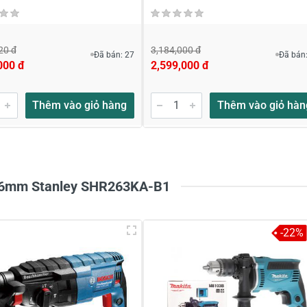
20 đ
3,184,000 đ
Đã bán: 27
Đã bán:
000 đ
2,599,000 đ
6mm và Máy khoan bê tông Makita M8701B thì loại nào dùng t
Thêm vào giỏ hàng
Thêm vào giỏ hàn
Hai thương hiệu này thật ra Makita là tốt hơn Stanley nha an
từ mã MT871 chuyển thành M8701 nên chất lượng nó k bằng M
 tin đến anh nha.
 26mm Stanley SHR263KA-B1
-22%
hế độ giao hàng nhanh và hỏa tốc.