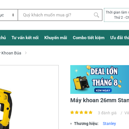
Thời gian làm 
Thứ 2 - C
chủ
Tư vấn kết nối
Khuyến mãi
Combo tiết kiệm
Ưu đãi th
 Khoan Búa
Máy khoan 26mm Sta
3 đánh giá
/
Vi
Thương hiệu:
Stanley