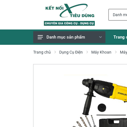
Trang 
Danh mục sản phẩm
Giao Hàng Miễn Phí
Trang chủ
Dụng Cụ Điện
Máy Khoan
Máy
Công Cụ, Dụng Cụ
Thiết Bị Dùng Pin
Dụng Cụ Điện
Thiết Bị Nâng Đỡ
Thang nhôm
Phụ Tùng, Linh Kiện
Máy Hàn & Phụ Kiện