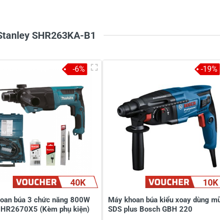
2
-
1
-
Stanley SHR263KA-B1
-6%
-19%
ẩm
n makita mt8701 thì chỉ 2.7j thì con nào ngon hơn ạ
nley là hàng công nghệ Mỹ xuất xứ TQ, có thời gian BH là 2 n
40K
10K
nghệ Nhật xuất xứ TQ, thời gian BH 6 tháng, nên anh lấy Stanle
oan búa 3 chức năng 800W
Máy khoan búa kiểu xoay dùng mũ
 HR2670X5 (Kèm phụ kiện)
SDS plus Bosch GBH 220