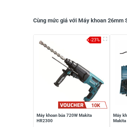
3 đánh giá
Cùng mức giá với Máy khoan 26mm 
-23%
Khách hàng nhận xét về sản ph
Lê văn nam
Đánh giá
Lực va đập con này 3.4j so với co
Thân chào anh Nam Máy Sta
10K
chút. Còn máy Makita công 
thông tin đến anh
Máy khoan búa 720W Makita
Máy kh
HR2300
Makita
30/04/2021