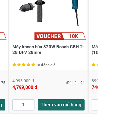
10K
Máy khoan búa 820W Bosch GBH 2-
Máy khoan búa Mak
28 DFV 28mm
(10mm)
13 đánh giá
1 đánh gi
4,998,000 đ
899,640 đ
 75
Đã bán: 94
4,799,000 đ
740,000 đ
g
Thêm vào giỏ hàng
Thêm