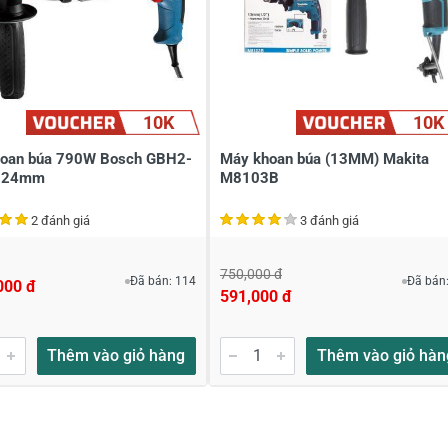
10K
10K
oan búa 790W Bosch GBH2-
Máy khoan búa (13MM) Makita
 24mm
M8103B
2 đánh giá
3 đánh giá
à tên
*
Tiêu đề của nhận xét
*
750,000 đ
Đã bán: 114
Đã bán:
000 đ
591,000 đ
ới
*
Thêm vào giỏ hàng
Thêm vào giỏ hàn