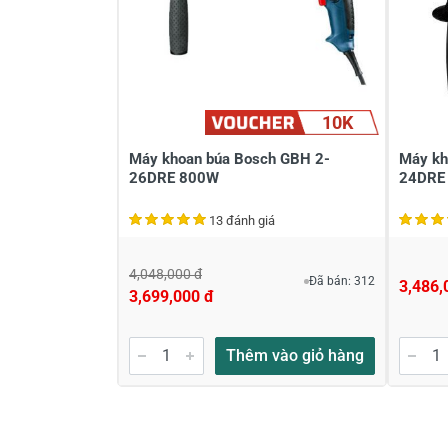
14/11/2017
10K
Máy khoan búa Bosch GBH 2-
Máy kh
Viết nhận xét về sản phẩm
26DRE 800W
24DRE
13 đánh giá
Đánh giá sao
Họ v
4,048,000 đ
Đã bán: 312
3,486,
3,699,000 đ
Viết nhận xét của bạn vào bên dư
Thêm vào giỏ hàng