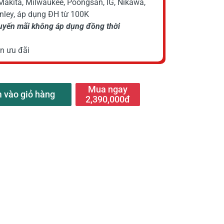
Makita, Milwaukee, Poongsan, IG, Nikawa,
anley, áp dụng ĐH từ 100K
huyến mãi không áp dụng đồng thời
n ưu đãi
Mua ngay
 vào giỏ hàng
2,390,000đ