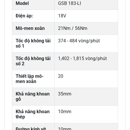
Model
GSB 183-LI
Điện áp:
18V
Mô-men xoắn
21Nm / 56Nm
Tốc độ không tải
374 - 484 vòng/phút
số 1
Tốc độ không tải
1,402 - 1,815 vòng/phút
số 2
Thiết lập mô-
20
men xoắn
Khả năng khoan
35mm
gỗ
Khả năng khoan
10mm
thép
Đường kính vít
10mm