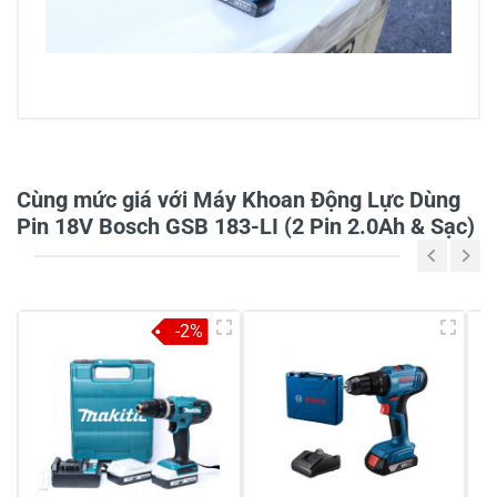
0/5
Cùng mức giá với Máy Khoan Động Lực Dùng
Pin 18V Bosch GSB 183-LI (2 Pin 2.0Ah & Sạc)
5
-
4
-
-2%
3
-
2
-
1
-
Chia sẻ nhận xét về sản phẩm