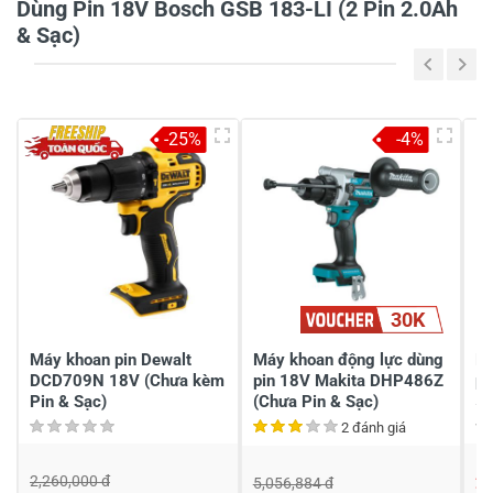
Dùng Pin 18V Bosch GSB 183-LI (2 Pin 2.0Ah
& Sạc)
Viết nhận xét của bạn vào bên dưới
*
-25%
-4%
Gửi nhận xét
30K
Máy khoan pin Dewalt
Máy khoan động lực dùng
Ma
DCD709N 18V (Chưa kèm
pin 18V Makita DHP486Z
pi
Pin & Sạc)
(Chưa Pin & Sạc)
52
2 đánh giá
2,260,000 đ
2,
5,056,884 đ