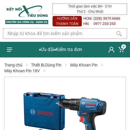
Thời gian làm việc 8H - 21H
Thứ 2 - Chủ Nhật
HCM:
(028) 3975 6686
HƯỚNG DẪN
HN:
0971 233 253
THANH TOÁN
0
Ưu đãi
Kiểm tra đơn
Trang chủ
Thiết Bị Dùng Pin
Máy Khoan Pin
Máy Khoan Pin 18V