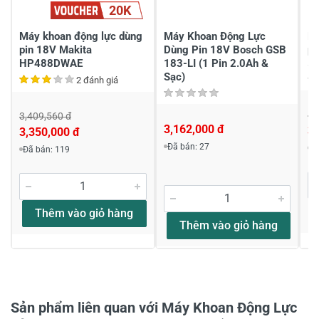
20K
Viết nhận xét của bạn
Máy khoan động lực dùng
Máy Khoan Động Lực
Ma
pin 18V Makita
Dùng Pin 18V Bosch GSB
pi
HP488DWAE
183-LI (1 Pin 2.0Ah &
52
Sạc)
2 đánh giá
4,
3,409,560 đ
3,162,000 đ
3,
3,350,000 đ
Viết nhận xét về sản phẩm
Đã bán: 27
Đ
Đã bán: 119
Đánh giá sao
Thêm vào giỏ hàng
Thêm vào giỏ hàng
Họ và tên
*
Tiêu đề của nhận xét
*
Sản phẩm liên quan với Máy Khoan Động Lực