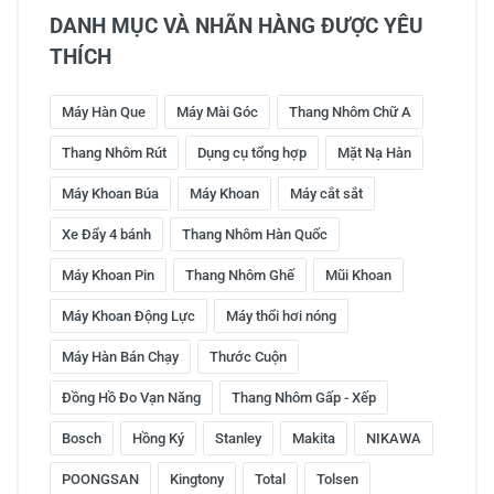
DANH MỤC VÀ NHÃN HÀNG ĐƯỢC YÊU
THÍCH
Máy Hàn Que
Máy Mài Góc
Thang Nhôm Chữ A
Thang Nhôm Rút
Dụng cụ tổng hợp
Mặt Nạ Hàn
Máy Khoan Búa
Máy Khoan
Máy cắt sắt
Xe Đẩy 4 bánh
Thang Nhôm Hàn Quốc
Máy Khoan Pin
Thang Nhôm Ghế
Mũi Khoan
Máy Khoan Động Lực
Máy thổi hơi nóng
Máy Hàn Bán Chạy
Thước Cuộn
Đồng Hồ Đo Vạn Năng
Thang Nhôm Gấp - Xếp
Bosch
Hồng Ký
Stanley
Makita
NIKAWA
POONGSAN
Kingtony
Total
Tolsen