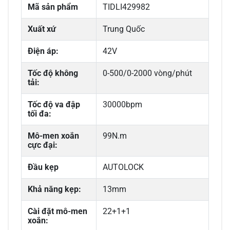
Mã sản phẩm
TIDLI429982
Xuất xứ
Trung Quốc
Điện áp:
42V
Tốc độ không
0-500/0-2000 vòng/phút
tải:
Tốc độ va đập
30000bpm
tối đa:
Mô-men xoắn
99N.m
cực đại:
Đầu kẹp
AUTOLOCK
Khả năng kẹp:
13mm
Cài đặt mô-men
22+1+1
xoắn: