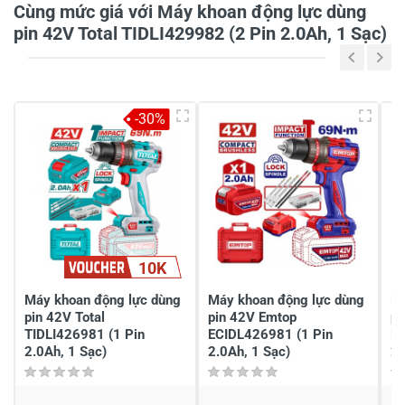
Cùng mức giá với Máy khoan động lực dùng
pin 42V Total TIDLI429982 (2 Pin 2.0Ah, 1 Sạc)
5
-
4
-
-30%
3
-
2
-
1
-
Chia sẻ nhận xét về sản phẩm
10K
Viết nhận xét của bạn
Máy khoan động lực dùng
Máy khoan động lực dùng
Má
pin 42V Total
pin 42V Emtop
pi
TIDLI426981 (1 Pin
ECIDL426981 (1 Pin
EC
2.0Ah, 1 Sạc)
2.0Ah, 1 Sạc)
2.