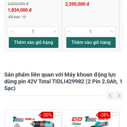
2,620,000 đ
2,390,000 đ
3,
Viết nhận xét về sản phẩm
1,834,000 đ
Đã bán: 10
Đánh giá sao
Thêm vào giỏ hàng
Thêm vào giỏ hàng
Họ và tên
*
Tiêu đề của nhận xét
*
Sản phẩm liên quan với Máy khoan động lực
dùng pin 42V Total TIDLI429982 (2 Pin 2.0Ah, 1
Sạc)
Viết nhận xét của bạn vào bên dưới
*
-30%
-28%