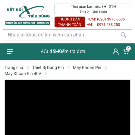
Thời gian làm việc 8H - 21H
Thứ 2 - Chủ Nhật
HCM:
(028) 3975 6686
HƯỚNG DẪN
HN:
0971 233 253
THANH TOÁN
0
Ưu đãi
Kiểm tra đơn
Trang chủ
Thiết Bị Dùng Pin
Máy Khoan Pin
Máy Khoan Pin 40V