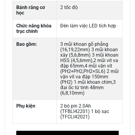
Bánh răng cơ
2 tốc độ
học
Chức năng khóa
Đèn làm việc LED tích hợp
trục chính
Bao gồm:
3 mũi khoan gỗ phẳng
(16,19,22mm) 3 mũi khoan
xây (5,6,8mm) 3 mũi khoan
HSS (4,5,6mm),2 mũi vít va
đập 65mm,4 mũi vặn vít
(PH2+PH2,PH2+SL6) 2 mũi
vặn vít va đập 150mm
(PH2) 1 mũi khoan chìm,3
đai ốc từ tính 48mm
(6,8,10mm)
Phụ kiện
2 bộ pin 2.0Ah
(TFBLI42201) 1 bộ sạc
(TFCLI42021)