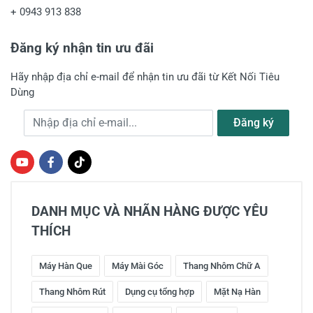
+
0943 913 838
Đăng ký nhận tin ưu đãi
Hãy nhập địa chỉ e-mail để nhận tin ưu đãi từ Kết Nối Tiêu
Dùng
Địa chỉ e-mail
Đăng ký
DANH MỤC VÀ NHÃN HÀNG ĐƯỢC YÊU
THÍCH
Máy Hàn Que
Máy Mài Góc
Thang Nhôm Chữ A
Thang Nhôm Rút
Dụng cụ tổng hợp
Mặt Nạ Hàn