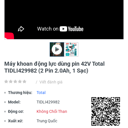
Máy khoan động lực dùng pin 42V Total
TIDLI429982 (2 Pin 2.0Ah, 1 Sạc)
/
Viết đánh giá
Thương hiệu:
Total
Model:
TIDLI429982
Động cơ:
Không Chổi Than
Xuất xứ:
Trung Quốc