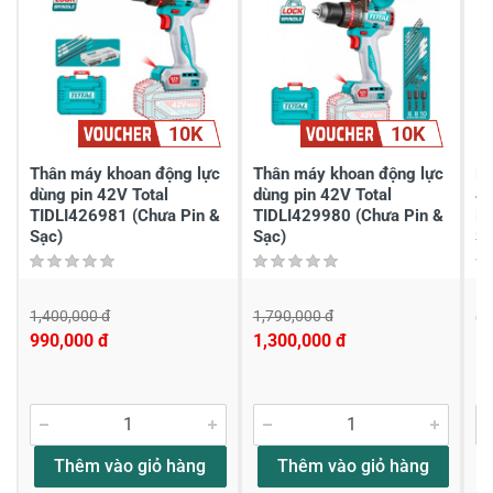
Gửi nhận xét
10K
10K
Thân máy khoan động lực
Thân máy khoan động lực
Má
dùng pin 42V Total
dùng pin 42V Total
4
TIDLI426981 (Chưa Pin &
TIDLI429980 (Chưa Pin &
H
Sạc)
Sạc)
Sạ
1,400,000 đ
1,790,000 đ
6,
990,000 đ
1,300,000 đ
Thêm vào giỏ hàng
Thêm vào giỏ hàng