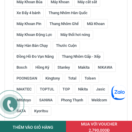
Máy Khoan Búa
Máy Khoan
Máy cắt sắt
Xe Đẩy 4 bánh
Thang Nhôm Hàn Quốc
Máy Khoan Pin
Thang Nhôm Ghế
Mũi Khoan
Máy Khoan Động Lực
Máy thổi hơi nóng
Máy Hàn Bán Chạy
Thước Cuộn
Đồng Hồ Đo Vạn Năng
Thang Nhôm Gấp - Xếp
Bosch
Hồng Ký
Stanley
Makita
NIKAWA
POONGSAN
Kingtony
Total
Tolsen
MAKTEC
TOPTUL
TOP
Nikita
Jasic
Mitutoyo
SANWA
Phong Thạnh
Weldcom
SATA
Kyoritsu
MUA VỚI VOUCHER
THÊM VÀO GIỎ HÀNG
2,790,000Đ