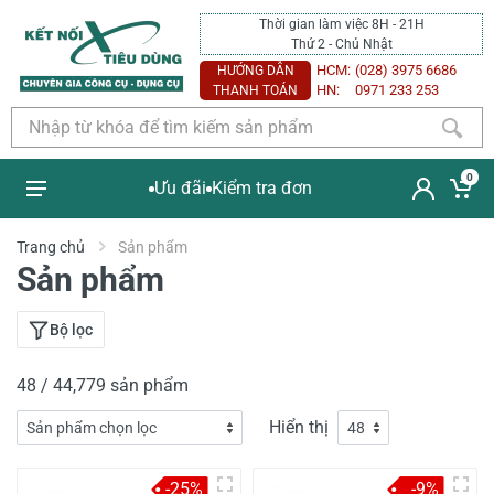
Thời gian làm việc 8H - 21H
Thứ 2 - Chủ Nhật
HCM:
(028) 3975 6686
HƯỚNG DẪN
HN:
0971 233 253
THANH TOÁN
0
Ưu đãi
Kiểm tra đơn
Trang chủ
Sản phẩm
Sản phẩm
Bộ lọc
48 / 44,779 sản phẩm
Hiển thị
-25%
-9%