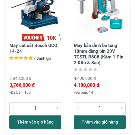
10K
Máy cắt sắt Bosch GCO
Máy bắn đinh bê tông
14-24
18mm dùng pin 20V
TCSTLI3808 (Kèm 1 Pin
7 đánh giá
2.0Ah & Sạc)
3,843,000 đ
4,400,000 đ
3,766,000 đ
4,180,000 đ
Đã bán: 105
Đã bán: 14
Thêm vào giỏ hàng
Thêm vào giỏ hàng