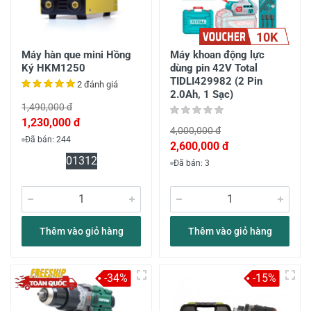
10K
Máy hàn que mini Hồng
Máy khoan động lực
Ký HKM1250
dùng pin 42V Total
TIDLI429982 (2 Pin
2 đánh giá
2.0Ah, 1 Sạc)
1,490,000 đ
1,230,000 đ
4,000,000 đ
Đã bán: 244
2,600,000 đ
0
13
12
Đã bán: 3
Thêm vào giỏ hàng
Thêm vào giỏ hàng
-34%
-15%