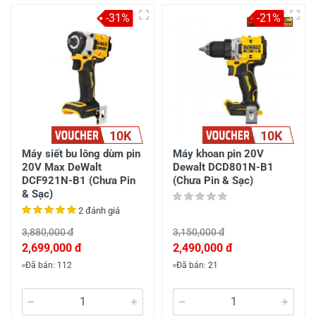
-31%
-21%
10K
10K
Máy siết bu lông dùm pin
Máy khoan pin 20V
20V Max DeWalt
Dewalt DCD801N-B1
DCF921N-B1 (Chưa Pin
(Chưa Pin & Sạc)
& Sạc)
2 đánh giá
3,880,000 đ
3,150,000 đ
2,699,000 đ
2,490,000 đ
Đã bán: 112
Đã bán: 21