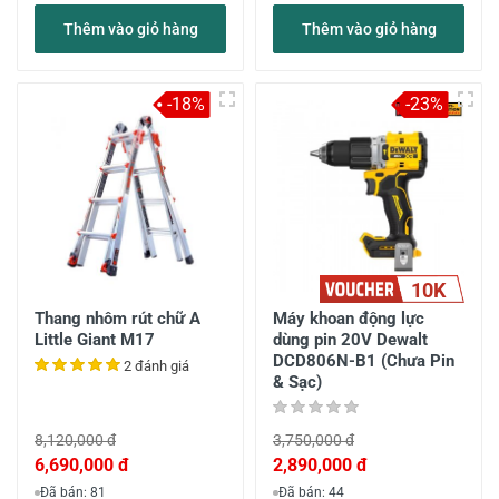
Thêm vào giỏ hàng
Thêm vào giỏ hàng
-18%
-23%
10K
Thang nhôm rút chữ A
Máy khoan động lực
Little Giant M17
dùng pin 20V Dewalt
DCD806N-B1 (Chưa Pin
2 đánh giá
& Sạc)
8,120,000 đ
3,750,000 đ
6,690,000 đ
2,890,000 đ
Đã bán: 81
Đã bán: 44