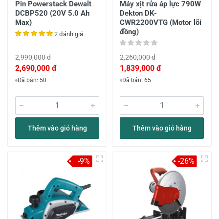
Pin Powerstack Dewalt
Máy xịt rửa áp lực 790W
DCBP520 (20V 5.0 Ah
Dekton DK-
Max)
CWR2200VTG (Motor lõi
đồng)
2 đánh giá
2,990,000 đ
2,260,000 đ
2,690,000 đ
1,839,000 đ
Đã bán: 50
Đã bán: 65
Thêm vào giỏ hàng
Thêm vào giỏ hàng
-9%
-26%