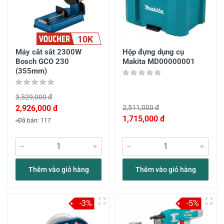
10K
Máy cắt sắt 2300W
Hộp đựng dụng cụ
Bosch GCO 230
Makita MD00000001
(355mm)
3,529,000 đ
2,926,000 đ
2,511,000 đ
1,715,000 đ
Đã bán: 117
Thêm vào giỏ hàng
Thêm vào giỏ hàng
-3%
-5%