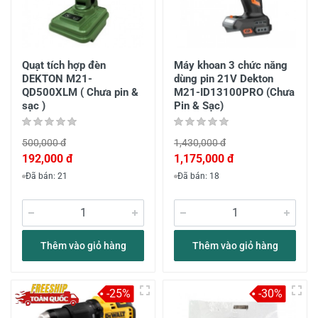
Quạt tích hợp đèn
Máy khoan 3 chức năng
DEKTON M21-
dùng pin 21V Dekton
QD500XLM ( Chưa pin &
M21-ID13100PRO (Chưa
sạc )
Pin & Sạc)
500,000 đ
1,430,000 đ
192,000 đ
1,175,000 đ
Đã bán: 21
Đã bán: 18
Thêm vào giỏ hàng
Thêm vào giỏ hàng
-25%
-30%