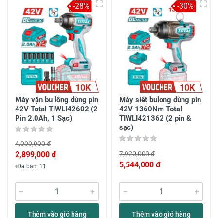
-28%
-30%
10K
10K
Máy vặn bu lông dùng pin
Máy siết bulong dùng pin
42V Total TIWLI42602 (2
42V 1360Nm Total
Pin 2.0Ah, 1 Sạc)
TIWLI421362 (2 pin &
sạc)
4,000,000 đ
2,899,000 đ
7,920,000 đ
5,544,000 đ
Đã bán: 11
Thêm vào giỏ hàng
Thêm vào giỏ hàng