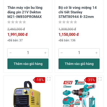
Thân máy vặn bu lông
Bộ cờ lê vòng miệng 14
dùng pin 21V Dekton
chi tiết Stanley
M21-IW850PROMAX
STMT80944 8-32mm
2,460,000 đ
1,308,000 đ
1,991,000 đ
1,150,000 đ
Đã bán: 37
Đã bán: 136
Thêm vào giỏ hàng
Thêm vào giỏ hàng
-18%
-35%