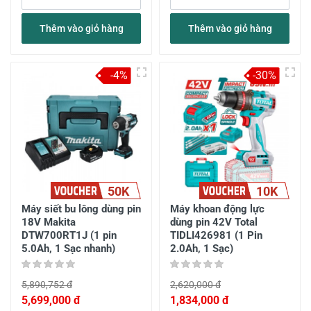
Thêm vào giỏ hàng
Thêm vào giỏ hàng
-4%
-30%
50K
10K
Máy siết bu lông dùng pin
Máy khoan động lực
18V Makita
dùng pin 42V Total
DTW700RT1J (1 pin
TIDLI426981 (1 Pin
5.0Ah, 1 Sạc nhanh)
2.0Ah, 1 Sạc)
5,890,752 đ
2,620,000 đ
5,699,000 đ
1,834,000 đ