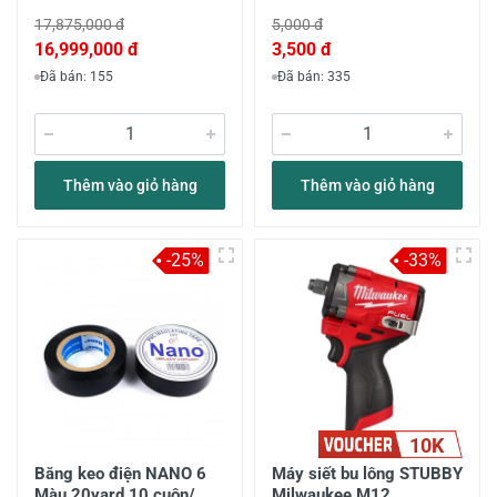
17,875,000 đ
5,000 đ
16,999,000 đ
3,500 đ
Đã bán: 155
Đã bán: 335
Thêm vào giỏ hàng
Thêm vào giỏ hàng
-25%
-33%
10K
Băng keo điện NANO 6
Máy siết bu lông STUBBY
Màu 20yard 10 cuộn/
Milwaukee M12