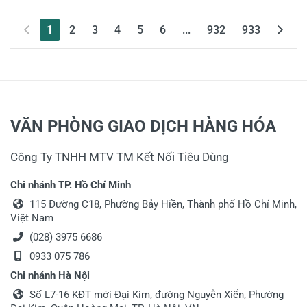
(current)
1
2
3
4
5
6
...
932
933
VĂN PHÒNG GIAO DỊCH HÀNG HÓA
Công Ty TNHH MTV TM Kết Nối Tiêu Dùng
Chi nhánh TP. Hồ Chí Minh
115 Đường C18, Phường Bảy Hiền, Thành phố Hồ Chí Minh,
Việt Nam
(028) 3975 6686
0933 075 786
Chi nhánh Hà Nội
Số L7-16 KĐT mới Đại Kim, đường Nguyễn Xiển, Phường