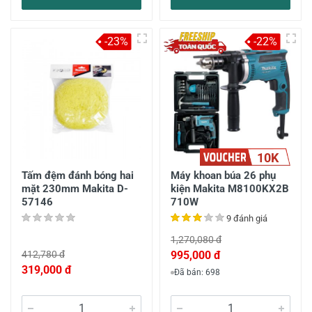
-23%
-22%
10K
Tấm đệm đánh bóng hai
Máy khoan búa 26 phụ
mặt 230mm Makita D-
kiện Makita M8100KX2B
57146
710W
9 đánh giá
1,270,080 đ
412,780 đ
995,000 đ
319,000 đ
Đã bán: 698