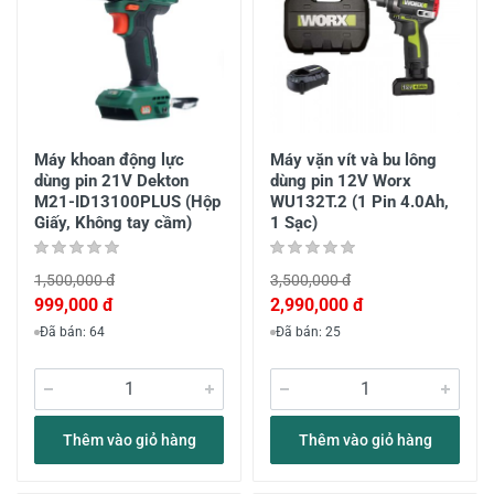
Máy khoan động lực
Máy vặn vít và bu lông
dùng pin 21V Dekton
dùng pin 12V Worx
M21-ID13100PLUS (Hộp
WU132T.2 (1 Pin 4.0Ah,
Giấy, Không tay cầm)
1 Sạc)
1,500,000 đ
3,500,000 đ
999,000 đ
2,990,000 đ
Đã bán: 64
Đã bán: 25
Thêm vào giỏ hàng
Thêm vào giỏ hàng