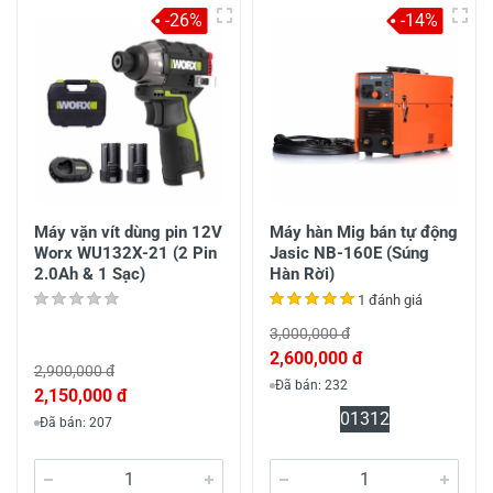
-26%
-14%
Máy vặn vít dùng pin 12V
Máy hàn Mig bán tự động
Worx WU132X-21 (2 Pin
Jasic NB-160E (Súng
2.0Ah & 1 Sạc)
Hàn Rời)
1 đánh giá
3,000,000 đ
2,600,000 đ
2,900,000 đ
Đã bán: 232
2,150,000 đ
0
13
12
Đã bán: 207