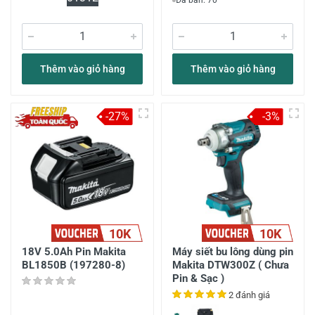
Đã bán: 70
Thêm vào giỏ hàng
Thêm vào giỏ hàng
-27%
-3%
10K
10K
18V 5.0Ah Pin Makita
Máy siết bu lông dùng pin
BL1850B (197280-8)
Makita DTW300Z ( Chưa
Pin & Sạc )
2 đánh giá