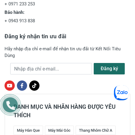
+
0971 233 253
Bảo hành:
+
0943 913 838
Đăng ký nhận tin ưu đãi
Hãy nhập địa chỉ e-mail để nhận tin ưu đãi từ Kết Nối Tiêu
Dùng
Địa chỉ e-mail
Đăng ký
DANH MỤC VÀ NHÃN HÀNG ĐƯỢC YÊU
THÍCH
Máy Hàn Que
Máy Mài Góc
Thang Nhôm Chữ A