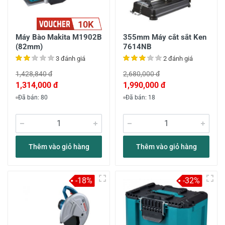
10K
Máy Bào Makita M1902B
355mm Máy cắt sắt Ken
(82mm)
7614NB
3 đánh giá
2 đánh giá
1,428,840 đ
2,680,000 đ
1,314,000 đ
1,990,000 đ
Đã bán: 80
Đã bán: 18
Thêm vào giỏ hàng
Thêm vào giỏ hàng
-18%
-32%