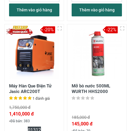
Thêm vào giỏ hàng
Thêm vào giỏ hàng
-20%
-22%
Máy Hàn Que Điện Tử
Mỡ bò nước 500ML
Jasic ARC200T
WURTH HHS2000
1 đánh giá
1,750,000 đ
1,410,000 đ
185,000 đ
Đã bán: 383
145,000 đ
0
13
12