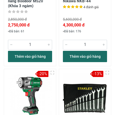
năng Boodoor MS20
Nikawa NKB-44
(Khóa 3 ngàm)
4 đánh giá
2,850,000 đ
5,600,000 đ
2,750,000 đ
4,300,000 đ
Đã bán: 61
Đã bán: 176
Thêm vào giỏ hàng
Thêm vào giỏ hàng
-20%
-13%