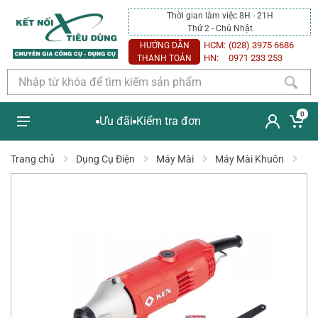
Thời gian làm việc 8H - 21H
Thứ 2 - Chủ Nhật
HCM:
(028) 3975 6686
HƯỚNG DẪN
HN:
0971 233 253
THANH TOÁN
0
Ưu đãi
Kiểm tra đơn
Trang chủ
Dụng Cụ Điện
Máy Mài
Máy Mài Khuôn