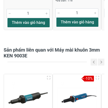
Đã bán: 116
Đ
Đánh giá sao
Thêm vào giỏ hàng
Thêm vào giỏ hàng
Họ và tên
*
Sản phẩm liên quan với Máy mài khuôn 3mm
Tiêu đề của nhận xét
*
KEN 9003E
Viết nhận xét của bạn vào bên dưới
*
-10%