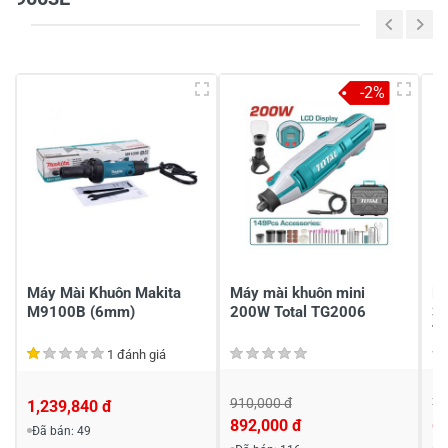
5
-
4
-
-2%
3
-
2
-
1
-
Chia sẻ nhận xét về sản phẩm
Viết nhận xét của bạn
Máy Mài Khuôn Makita
Máy mài khuôn mini
Má
M9100B (6mm)
200W Total TG2006
3
T
1 đánh giá
910,000 đ
77
1,239,840 đ
892,000 đ
6
Đã bán: 49
Viết nhận xét về sản phẩm