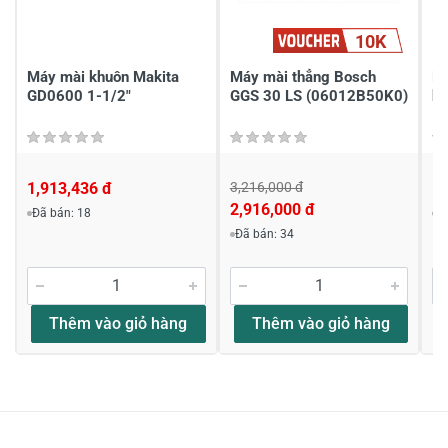
10K
Gửi nhận xét
Máy mài khuôn Makita
Máy mài thẳng Bosch
Má
GD0600 1-1/2"
GGS 30 LS (06012B50K0)
h
1,913,436 đ
3,216,000 đ
1,
2,916,000 đ
Đã bán: 18
Đ
Đã bán: 34
Thêm vào giỏ hàng
Thêm vào giỏ hàng