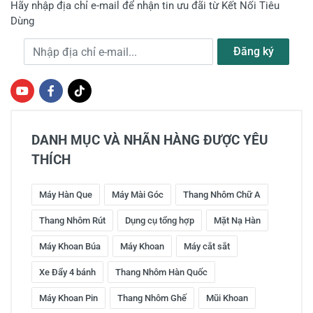
Hãy nhập địa chỉ e-mail để nhận tin ưu đãi từ Kết Nối Tiêu
Dùng
Địa chỉ e-mail
Đăng ký
DANH MỤC VÀ NHÃN HÀNG ĐƯỢC YÊU
THÍCH
Máy Hàn Que
Máy Mài Góc
Thang Nhôm Chữ A
Thang Nhôm Rút
Dụng cụ tổng hợp
Mặt Nạ Hàn
Máy Khoan Búa
Máy Khoan
Máy cắt sắt
Xe Đẩy 4 bánh
Thang Nhôm Hàn Quốc
Máy Khoan Pin
Thang Nhôm Ghế
Mũi Khoan