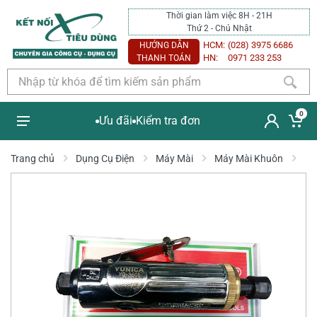
Thời gian làm việc 8H - 21H
Thứ 2 - Chủ Nhật
HCM:
(028) 3975 6686
HƯỚNG DẪN
HN:
0971 233 253
THANH TOÁN
0
Ưu đãi
Kiểm tra đơn
Trang chủ
Dụng Cụ Điện
Máy Mài
Máy Mài Khuôn