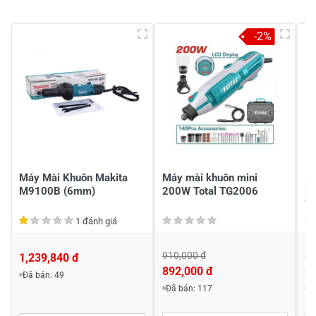
5
-
4
-
-2%
3
-
2
-
1
-
Chia sẻ nhận xét về sản phẩm
Viết nhận xét của bạn
Máy Mài Khuôn Makita
Máy mài khuôn mini
Má
M9100B (6mm)
200W Total TG2006
3
T
1 đánh giá
910,000 đ
77
1,239,840 đ
892,000 đ
6
Đã bán: 49
Viết nhận xét về sản phẩm
Đã bán: 117
Đ