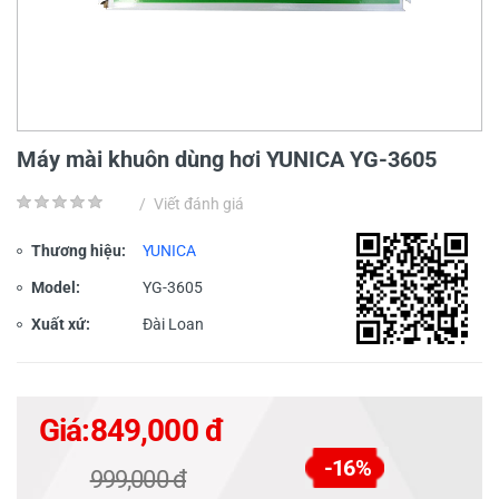
Máy mài khuôn dùng hơi YUNICA YG-3605
/
Viết đánh giá
Thương hiệu:
YUNICA
Model:
YG-3605
Xuất xứ:
Đài Loan
Giá:
849,000 đ
-16%
999,000 đ