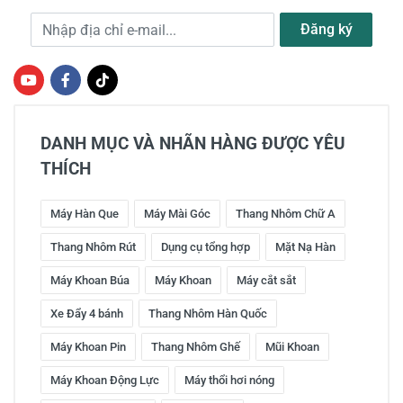
Địa chỉ e-mail
Đăng ký
DANH MỤC VÀ NHÃN HÀNG ĐƯỢC YÊU
THÍCH
Máy Hàn Que
Máy Mài Góc
Thang Nhôm Chữ A
Thang Nhôm Rút
Dụng cụ tổng hợp
Mặt Nạ Hàn
Máy Khoan Búa
Máy Khoan
Máy cắt sắt
Xe Đẩy 4 bánh
Thang Nhôm Hàn Quốc
Máy Khoan Pin
Thang Nhôm Ghế
Mũi Khoan
Máy Khoan Động Lực
Máy thổi hơi nóng