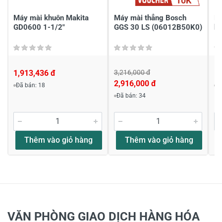
Máy mài khuôn Makita
Máy mài thẳng Bosch
Má
GD0600 1-1/2"
GGS 30 LS (06012B50K0)
h
1,913,436 đ
3,216,000 đ
1,
2,916,000 đ
Đã bán: 18
Đ
Đã bán: 34
Thêm vào giỏ hàng
Thêm vào giỏ hàng
VĂN PHÒNG GIAO DỊCH HÀNG HÓA