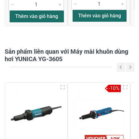
Đánh giá sao
Thêm vào giỏ hàng
Thêm vào giỏ hàng
Họ và tên
*
Sản phẩm liên quan với Máy mài khuôn dùng
Tiêu đề của nhận xét
*
hơi YUNICA YG-3605
Viết nhận xét của bạn vào bên dưới
*
-10%
10K
Gửi nhận xét