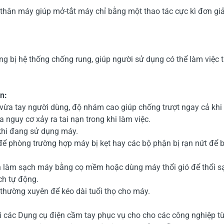
 thân máy giúp mở-tắt máy chỉ bằng một thao tác cực kì đơn giản,
g bị hệ thống chống rung, giúp người sử dụng có thể làm việc tr
n:
vừa tay người dùng, độ nhám cao giúp chống trượt ngay cả khi t
 nguy cơ xảy ra tai nạn trong khi làm việc.
khi đang sử dụng máy.
 để phòng trường hợp máy bị kẹt hay các bộ phận bị rạn nứt để
ần làm sạch máy bằng cọ mềm hoặc dùng máy thổi gió để thổi s
ch tự động.
 thường xuyên để kéo dài tuổi thọ cho máy.
ới các Dụng cụ điện cầm tay phục vụ cho cho các công nghiệp t