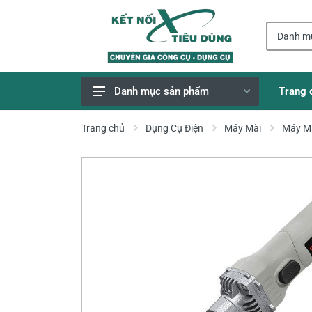
Trang 
Danh mục sản phẩm
Giao Hàng Miễn Phí
Trang chủ
Dụng Cụ Điện
Máy Mài
Máy M
Công Cụ, Dụng Cụ
Thiết Bị Dùng Pin
Dụng Cụ Điện
Thiết Bị Nâng Đỡ
Thang nhôm
Phụ Tùng, Linh Kiện
Máy Hàn & Phụ Kiện