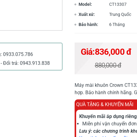
Model:
CT13307
Xuất xứ:
Trung Quốc
Bảo hành:
6 Tháng
Giá:
836,000 đ
g:
0933.075.786
- Đổi trả:
0943.913.838
880,000 đ
Máy mài khuôn Crown CT1330
hợp. Bảo hành chính hãng. 
QUÀ TẶNG & KHUYẾN MÃI
Khuyến mãi áp dụng riêng 
Miễn phí vận chuyển đơn 
Lưu ý: các chương trình k