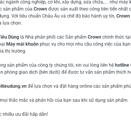
 các ngành công nghiệp, cơ khí, xây dựng, sửa chữa,... như máy 
ác sản phẩm của
Crown
được sản xuất theo công tiên tiến nhất c
̉ dụng. Với tiêu chuẩn Châu Âu và chế độ bảo hành uy tín,
Crown
lựa chọn.
iêu Dùng
là Nhà phân phối các Sản phẩm
Crown
chính thức tại
oại
Máy mài khuôn
phục vụ cho mọi nhu cầu công việc của bạn
iá thị trường.
g sản phẩm của công ty chúng tôi, xin vui lòng liên hệ
hotline
văn phòng giao dịch (bên dưới) để được tư vấn sản phẩm thích h
itieudung.vn
để lựa chọn và đặt hàng online các sản phẩm phù
 mọi thắc mắc và phản hồi của bạn sau khi sử dụng sản phẩm.
 nhiều ưu đãi hấp dẫn!