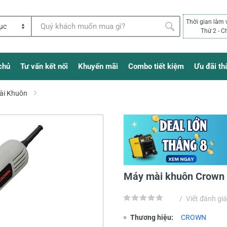
Thời gian làm 
Thứ 2 - C
chủ
Tư vấn kết nối
Khuyến mãi
Combo tiết kiệm
Ưu đãi th
ài Khuôn
Máy mài khuôn Crown
/
Viết đánh giá
Thương hiệu:
CROWN