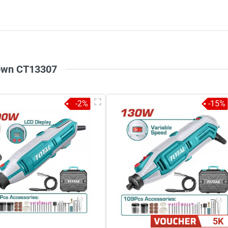
5
-
4
-
Chi
3
-
2
-
1
-
rown CT13307
-2%
-15%
à tên
*
Tiêu đề của nhận xét
*
ới
*
5K