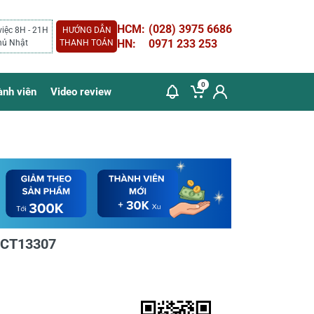
HCM:
(028) 3975 6686
việc 8H - 21H
HƯỚNG DẪN
HN:
0971 233 253
hủ Nhật
THANH TOÁN
0
ành viên
Video review
 CT13307