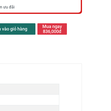
n ưu đãi
Mua ngay
 vào giỏ hàng
836,000đ