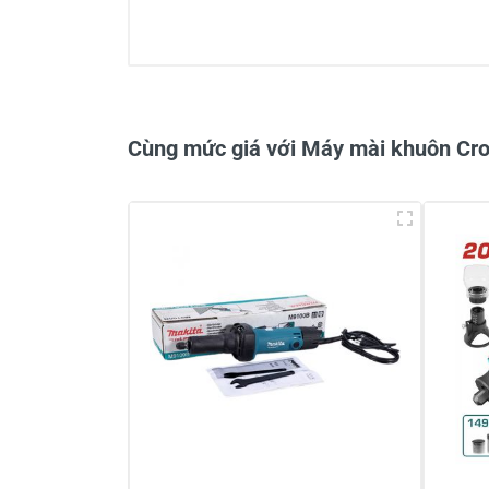
0/5
Cùng mức giá với Máy mài khuôn C
Viết nhận xét về sản phẩm
Đánh giá sao
Họ v
Viết nhận xét của bạn vào bên dư