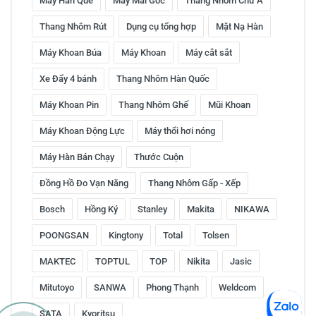
Máy Hàn Que
Máy Mài Góc
Thang Nhôm Chữ A
Thang Nhôm Rút
Dụng cụ tổng hợp
Mặt Nạ Hàn
Máy Khoan Búa
Máy Khoan
Máy cắt sắt
Xe Đẩy 4 bánh
Thang Nhôm Hàn Quốc
Máy Khoan Pin
Thang Nhôm Ghế
Mũi Khoan
Máy Khoan Động Lực
Máy thổi hơi nóng
Máy Hàn Bán Chạy
Thước Cuộn
Đồng Hồ Đo Vạn Năng
Thang Nhôm Gấp - Xếp
Bosch
Hồng Ký
Stanley
Makita
NIKAWA
POONGSAN
Kingtony
Total
Tolsen
MAKTEC
TOPTUL
TOP
Nikita
Jasic
Mitutoyo
SANWA
Phong Thạnh
Weldcom
SATA
Kyoritsu