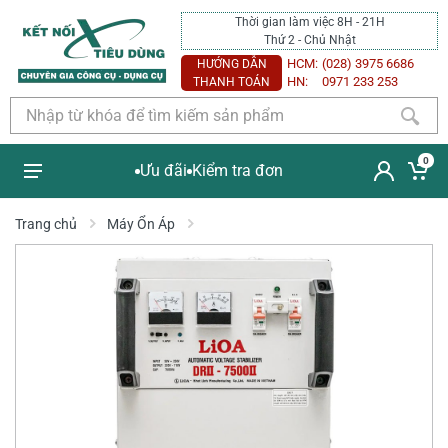
Thời gian làm việc 8H - 21H
Thứ 2 - Chủ Nhật
HCM:
(028) 3975 6686
HƯỚNG DẪN
HN:
0971 233 253
THANH TOÁN
0
Ưu đãi
Kiểm tra đơn
Trang chủ
Máy Ổn Áp