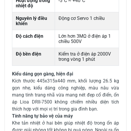
Hoạt động trong
-5°C ~ +40°C
nhiệt độ
Nguyên lý điều
Động cơ Servo 1 chiều
khiển
Độ cách điện
Lớn hơn 3MΩ ở điện áp 1
chiều 500V
Độ bền điện
Kiểm tra ở điện áp 2000V
trong vòng 1 phút
Kiểu dáng gọn gàng, hiện đại
Kích thước 445x315x440 mm, khối lượng 26.5 kg
gọn nhẹ, kiểu dáng công nghiệp, màu nâu vừa
mang tính trang nhã vừa mang nét đẹp cổ điển, ổn
áp Lioa DRII-7500 không chiếm nhiều diện tích
thích hợp với mọi vị trí trong gia đình bạn.
Tính năng tự bảo vệ của máy
Khe tản nhiệt ở hai bên giúp nhiệt độ trong ổn áp
được giải phóng tốt không bị quá nóng. Ngoài ra ổn