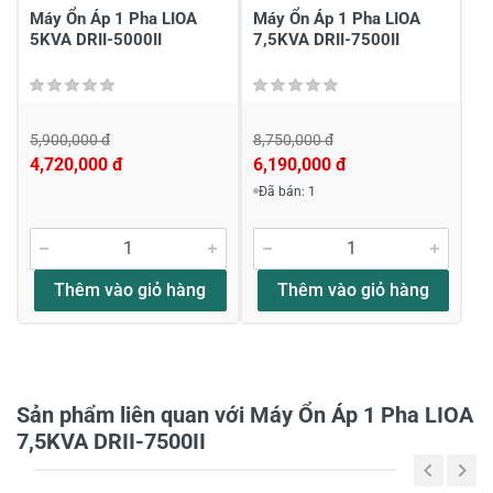
Viết nhận xét của bạn
Máy Ổn Áp 1 Pha LIOA
Máy Ổn Áp 1 Pha LIOA
5KVA DRII-5000II
7,5KVA DRII-7500II
5,900,000 đ
8,750,000 đ
4,720,000 đ
6,190,000 đ
Đã bán: 1
Viết nhận xét về sản phẩm
Đánh giá sao
Thêm vào giỏ hàng
Thêm vào giỏ hàng
Họ và tên
*
Sản phẩm liên quan với Máy Ổn Áp 1 Pha LIOA
7,5KVA DRII-7500II
Tiêu đề của nhận xét
*