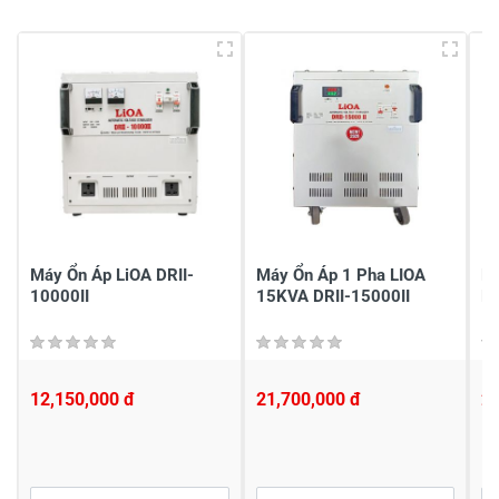
Viết nhận xét của bạn vào bên dưới
*
Gửi nhận xét
Máy Ổn Áp LiOA DRII-
Máy Ổn Áp 1 Pha LIOA
M
10000II
15KVA DRII-15000II
DR
12,150,000 đ
21,700,000 đ
2