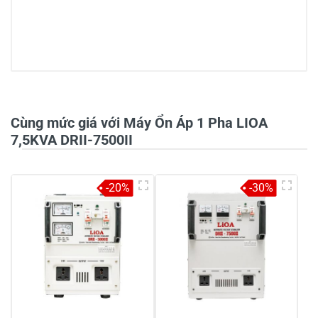
0/5
Cùng mức giá với Máy Ổn Áp 1 Pha LIOA
7,5KVA DRII-7500II
5
-
-20%
-30%
4
-
3
-
2
-
1
-
Chia sẻ nhận xét về sản phẩm