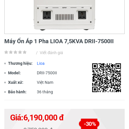
Máy Ổn Áp 1 Pha LIOA 7,5KVA DRII-7500II
/
Viết đánh giá
Thương hiệu:
Lioa
Model:
DRII-7500II
Xuất xứ:
Việt Nam
Bảo hành:
36 tháng
Giá:
6,190,000 đ
-30%