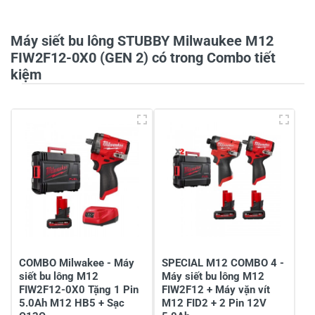
0/5
Máy siết bu lông STUBBY Milwaukee M12
FIW2F12-0X0 (GEN 2) có trong Combo tiết
kiệm
5
-
4
-
3
-
2
-
1
-
Chia sẻ nhận xét về sản phẩm
Viết nhận xét của bạn
COMBO Milwakee - Máy
SPECIAL M12 COMBO 4 -
siết bu lông M12
Máy siết bu lông M12
FIW2F12-0X0 Tặng 1 Pin
FIW2F12 + Máy vặn vít
5.0Ah M12 HB5 + Sạc
M12 FID2 + 2 Pin 12V