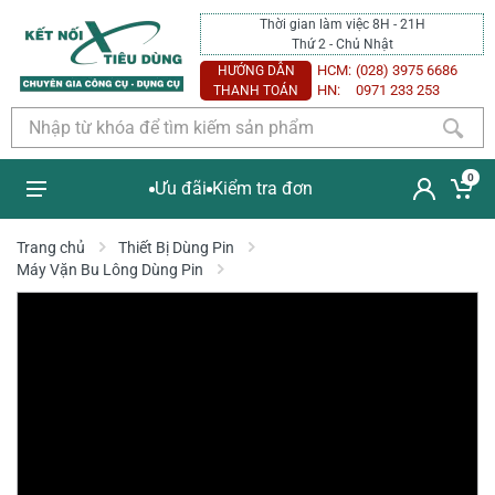
Thời gian làm việc 8H - 21H
Thứ 2 - Chủ Nhật
HCM:
(028) 3975 6686
HƯỚNG DẪN
HN:
0971 233 253
THANH TOÁN
0
Ưu đãi
Kiểm tra đơn
Trang chủ
Thiết Bị Dùng Pin
Máy Vặn Bu Lông Dùng Pin