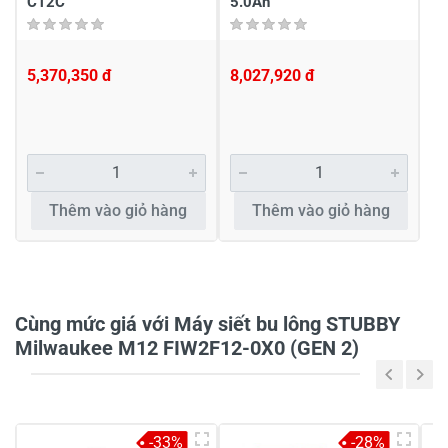
C12C
5.0Ah
5,370,350 đ
8,027,920 đ
Viết nhận xét về sản phẩm
Đánh giá sao
Thêm vào giỏ hàng
Thêm vào giỏ hàng
Họ và tên
*
Tiêu đề của nhận xét
*
Cùng mức giá với Máy siết bu lông STUBBY
Milwaukee M12 FIW2F12-0X0 (GEN 2)
Viết nhận xét của bạn vào bên dưới
*
-33%
-28%