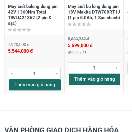
Máy siết bulong dùng pin
Máy siết bu lông dùng pin
Th
42V 1360Nm Total
18V Makita DTW700RT1J
dù
TIWLI421362 (2 pin &
(1 pin 5.0Ah, 1 Sạc nhanh)
M
sạc)
5,890,752 đ
2,
7,920,000 đ
5,699,000 đ
1,
5,544,000 đ
Đã bán: 28
Đ
Thêm vào giỏ hàng
Thêm vào giỏ hàng
VĂN PHÒNG GIAO DỊCH HÀNG HÓA