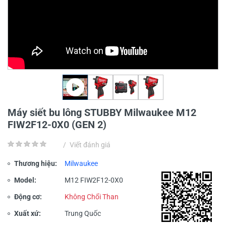
Máy siết bu lông STUBBY Milwaukee M12
FIW2F12-0X0 (GEN 2)
/
Viết đánh giá
Thương hiệu:
Milwaukee
Model:
M12 FIW2F12-0X0
Động cơ:
Không Chổi Than
Xuất xứ:
Trung Quốc