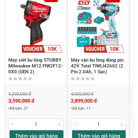
Gửi nhận xét
10K
10K
Máy siết bu lông STUBBY
Máy vặn bu lông dùng pin
Má
Milwaukee M12 FIW2F12-
42V Total TIWLI42602 (2
42
0X0 (GEN 2)
Pin 2.0Ah, 1 Sạc)
Pi
5,300,000 đ
4,000,000 đ
5,
3,590,000 đ
2,899,000 đ
3,
Đã bán: 27
Đã bán: 11
Thêm vào giỏ hàng
Thêm vào giỏ hàng