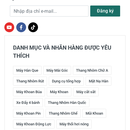
Địa chỉ e-mail
Đăng ký
DANH MỤC VÀ NHÃN HÀNG ĐƯỢC YÊU
THÍCH
Máy Hàn Que
Máy Mài Góc
Thang Nhôm Chữ A
Thang Nhôm Rút
Dụng cụ tổng hợp
Mặt Nạ Hàn
Máy Khoan Búa
Máy Khoan
Máy cắt sắt
Xe Đẩy 4 bánh
Thang Nhôm Hàn Quốc
Máy Khoan Pin
Thang Nhôm Ghế
Mũi Khoan
Máy Khoan Động Lực
Máy thổi hơi nóng