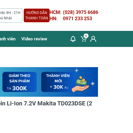
HCM:
(028) 3975 6686
việc 8H - 21H
HƯỚNG DẪN
HN:
0971 233 253
hủ Nhật
THANH TOÁN
0
ành viên
Video review
pin Li-Ion 7.2V Makita TD023DSE (2