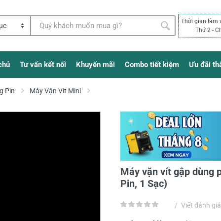
Thời gian làm 
Thứ 2 - C
chủ
Tư vấn kết nối
Khuyến mãi
Combo tiết kiệm
Ưu đãi th
g Pin
Máy Vặn Vít Mini
Máy vặn vít gập dùng 
Pin, 1 Sạc)
/
Viết đánh giá