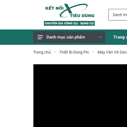
Trang 
Danh mục sản phẩm
Giao Hàng Miễn Phí
Trang chủ
Thiết Bị Dùng Pin
Máy Vặn Vít Dùn
Công Cụ, Dụng Cụ
Thiết Bị Dùng Pin
Dụng Cụ Điện
Thiết Bị Nâng Đỡ
Thang nhôm
Phụ Tùng, Linh Kiện
Máy Hàn & Phụ Kiện