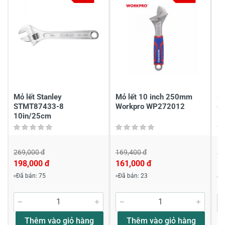
4
-
3
-
2
-
1
100%
Chia sẻ nhận xét về sản phẩm
Viết nhận xét của bạn
Mỏ lết Stanley
Mỏ lết 10 inch 250mm
Mỏ
STMT87433-8
Workpro WP272012
6"
10in/25cm
269,000 đ
169,400 đ
56
198,000 đ
161,000 đ
5
Đã bán: 75
Đã bán: 23
Đ
Khách hàng nhận xét về sản phẩm
Hong Hai
Thêm vào giỏ hàng
Thêm vào giỏ hàng