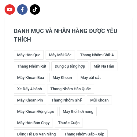
DANH MỤC VÀ NHÃN HÀNG ĐƯỢC YÊU
THÍCH
Máy Hàn Que
Máy Mài Góc
Thang Nhôm Chữ A
Thang Nhôm Rút
Dụng cụ tổng hợp
Mặt Nạ Hàn
Máy Khoan Búa
Máy Khoan
Máy cắt sắt
Xe Đẩy 4 bánh
Thang Nhôm Hàn Quốc
Máy Khoan Pin
Thang Nhôm Ghế
Mũi Khoan
Máy Khoan Động Lực
Máy thổi hơi nóng
Máy Hàn Bán Chạy
Thước Cuộn
Đồng Hồ Đo Vạn Năng
Thang Nhôm Gấp - Xếp