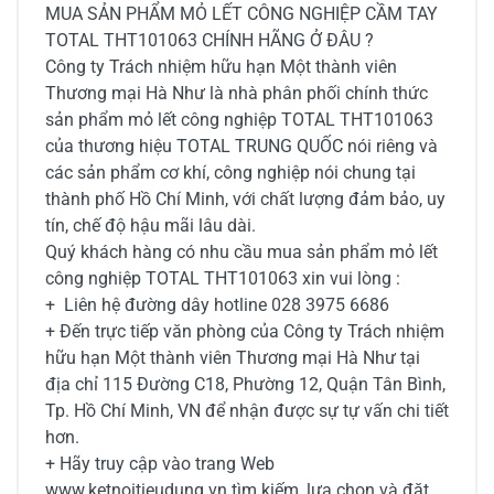
MUA SẢN PHẨM MỎ LẾT CÔNG NGHIỆP CẦM TAY
TOTAL THT101063 CHÍNH HÃNG Ở ĐÂU ?
Công ty Trách nhiệm hữu hạn Một thành viên
Thương mại Hà Như là nhà phân phối chính thức
sản phẩm mỏ lết công nghiệp TOTAL THT101063
của thương hiệu TOTAL TRUNG QUỐC nói riêng và
các sản phẩm cơ khí, công nghiệp nói chung tại
thành phố Hồ Chí Minh, với chất lượng đảm bảo, uy
tín, chế độ hậu mãi lâu dài.
Quý khách hàng có nhu cầu mua sản phẩm mỏ lết
công nghiệp TOTAL THT101063 xin vui lòng :
+ Liên hệ đường dây hotline 028 3975 6686
+ Đến trực tiếp văn phòng của Công ty Trách nhiệm
hữu hạn Một thành viên Thương mại Hà Như tại
địa chỉ 115 Đường C18, Phường 12, Quận Tân Bình,
Tp. Hồ Chí Minh, VN để nhận được sự tự vấn chi tiết
hơn.
+ Hãy truy cập vào trang Web
www.ketnoitieudung.vn tìm kiếm, lựa chọn và đặt