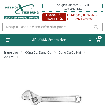
Thời gian làm việc 8H - 21H
Thứ 2 - Chủ Nhật
HCM:
(028) 3975 6686
HƯỚNG DẪN
HN:
0971 233 253
THANH TOÁN
0
Ưu đãi
Kiểm tra đơn
Trang chủ
Công Cụ, Dụng Cụ
Dụng Cụ Cơ Khí
Mỏ Lết