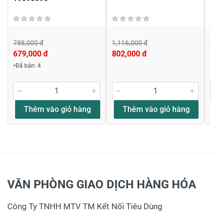
Họ và tên
*
788,000 đ
1,116,000 đ
6,
679,000 đ
802,000 đ
Đã bán: 4
Tiêu đề của nhận xét
*
Thêm vào giỏ hàng
Thêm vào giỏ hàng
Viết nhận xét của bạn vào bên dưới
*
VĂN PHÒNG GIAO DỊCH HÀNG HÓA
Công Ty TNHH MTV TM Kết Nối Tiêu Dùng
Gửi nhận xét