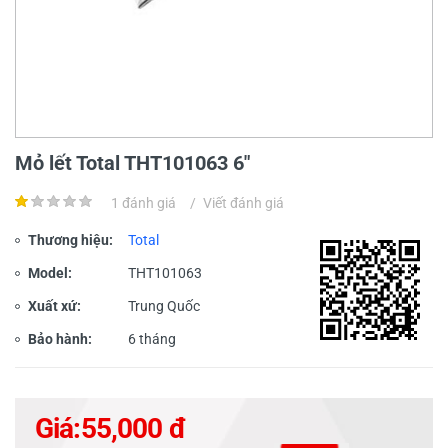
Mỏ lết Total THT101063 6"
1 đánh giá
/
Viết đánh giá
Thương hiệu:
Total
Model:
THT101063
Xuất xứ:
Trung Quốc
Bảo hành:
6 tháng
Giá:
55,000 đ