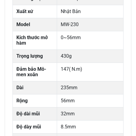
Xuất xứ
Nhật Bản
Model
MW-230
Kích thước mở
0~56mm
hàm
Trọng lượng
430g
Đảm bảo Mô-
147( N.m)
men xoắn
Dài
235mm
Rộng
56mm
Độ dài mũi
32mm
Độ dày mũi
8.5mm