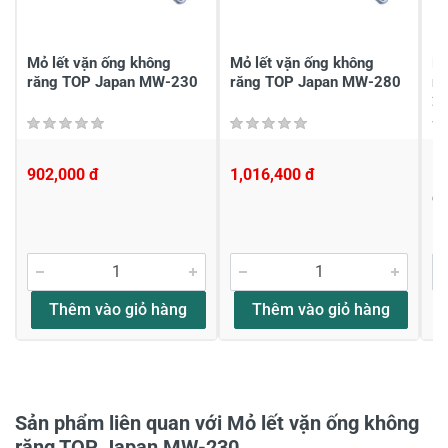
Viết nhận xét của bạn
Mỏ lết vặn ống không
Mỏ lết vặn ống không
Mỏ
răng TOP Japan MW-230
răng TOP Japan MW-280
r
2
902,000 đ
1,016,400 đ
1,
Đ
Viết nhận xét về sản phẩm
Đánh giá sao
Thêm vào giỏ hàng
Thêm vào giỏ hàng
Họ và tên
*
Sản phẩm liên quan với Mỏ lết vặn ống không
Tiêu đề của nhận xét
*
răng TOP Japan MW-230