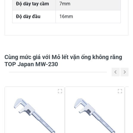
Độ dày tay cầm
7mm
Độ dày đầu
16mm
0/5
Cùng mức giá với Mỏ lết vặn ống không răng
TOP Japan MW-230
5
-
4
-
3
-
2
-
1
-
Chia sẻ nhận xét về sản phẩm