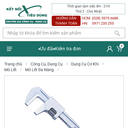
Thời gian làm việc 8H - 21H
Thứ 2 - Chủ Nhật
HCM:
(028) 3975 6686
HƯỚNG DẪN
HN:
0971 233 253
THANH TOÁN
0
Ưu đãi
Kiểm tra đơn
Trang chủ
Công Cụ, Dụng Cụ
Dụng Cụ Cơ Khí
Mỏ Lết
Mỏ Lết Đa Năng