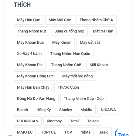
THÍCH
Máy Hàn Que
Máy Mài Góc
Thang Nhôm Chữ A
Thang Nhôm Rút
Dụng cụ tổng hợp
Mặt Nạ Hàn
Máy Khoan Búa
Máy Khoan
Máy cắt sắt
Xe Đẩy 4 bánh
Thang Nhôm Hàn Quốc
Máy Khoan Pin
Thang Nhôm Ghế
Mũi Khoan
Máy Khoan Động Lực
Máy thổi hơi nóng
Máy Hàn Bán Chạy
Thước Cuộn
Đồng Hồ Đo Vạn Năng
Thang Nhôm Gấp - Xếp
Bosch
Hồng Ký
Stanley
Makita
NIKAWA
POONGSAN
Kingtony
Total
Tolsen
MAKTEC
TOPTUL
TOP
Nikita
Jasic