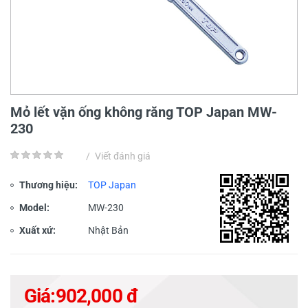
Mỏ lết vặn ống không răng TOP Japan MW-
230
/
Viết đánh giá
Thương hiệu:
TOP Japan
Model:
MW-230
Xuất xứ:
Nhật Bản
Giá:
902,000 đ