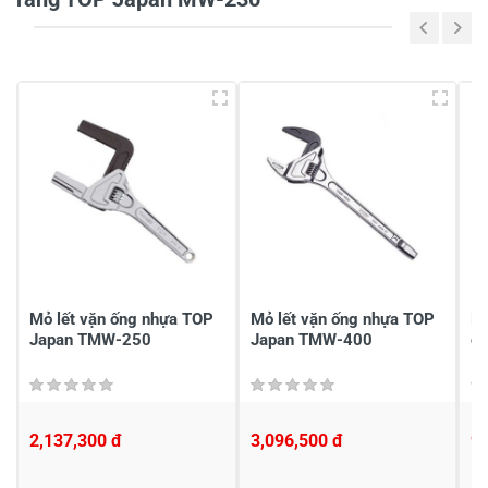
Viết nhận xét của bạn vào bên dưới
*
Gửi nhận xét
Mỏ lết vặn ống nhựa TOP
Mỏ lết vặn ống nhựa TOP
Bộ
Japan TMW-250
Japan TMW-400
c
2,137,300 đ
3,096,500 đ
9,