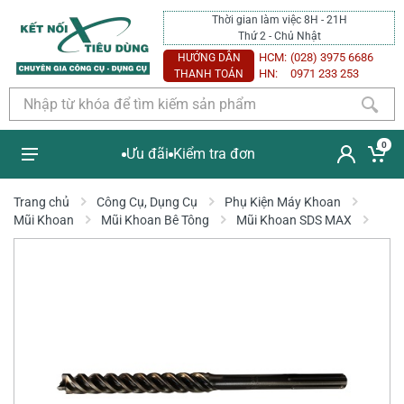
Thời gian làm việc 8H - 21H
Thứ 2 - Chủ Nhật
HCM:
(028) 3975 6686
HƯỚNG DẪN
HN:
0971 233 253
THANH TOÁN
0
Ưu đãi
Kiểm tra đơn
Trang chủ
Công Cụ, Dụng Cụ
Phụ Kiện Máy Khoan
Mũi Khoan
Mũi Khoan Bê Tông
Mũi Khoan SDS MAX