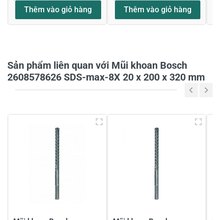
Thêm vào giỏ hàng
Thêm vào giỏ hàng
Họ và tên
*
Sản phẩm liên quan với Mũi khoan Bosch
Tiêu đề của nhận xét
*
2608578626 SDS-max-8X 20 x 200 x 320 mm
Viết nhận xét của bạn vào bên dưới
*
Gửi nhận xét