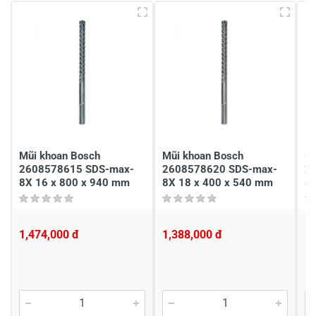
4
-
3
-
2
-
1
-
Chia sẻ nhận xét về sản phẩm
Viết nhận xét của bạn
Mũi khoan Bosch
Mũi khoan Bosch
Mũ
2608578615 SDS-max-
2608578620 SDS-max-
2
8X 16 x 800 x 940 mm
8X 18 x 400 x 540 mm
8
1,474,000 đ
1,388,000 đ
1,
Viết nhận xét về sản phẩm
Đánh giá sao