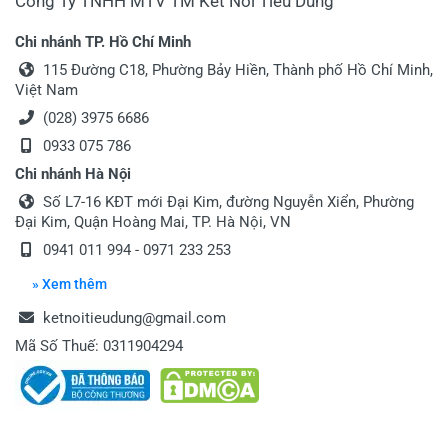
Công Ty TNHH MTV TM Kết Nối Tiêu Dùng
Chi nhánh TP. Hồ Chí Minh
115 Đường C18, Phường Bảy Hiền, Thành phố Hồ Chí Minh,
Việt Nam
(028) 3975 6686
0933 075 786
Chi nhánh Hà Nội
Số L7-16 KĐT mới Đại Kim, đường Nguyễn Xiển, Phường
Đại Kim, Quận Hoàng Mai, TP. Hà Nội, VN
0941 011 994 - 0971 233 253
» Xem thêm
ketnoitieudung@gmail.com
Mã Số Thuế: 0311904294