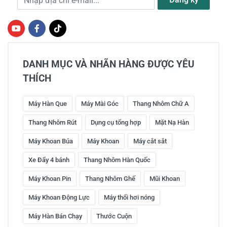
DANH MỤC VÀ NHÃN HÀNG ĐƯỢC YÊU
THÍCH
Máy Hàn Que
Máy Mài Góc
Thang Nhôm Chữ A
Thang Nhôm Rút
Dụng cụ tổng hợp
Mặt Nạ Hàn
Máy Khoan Búa
Máy Khoan
Máy cắt sắt
Xe Đẩy 4 bánh
Thang Nhôm Hàn Quốc
Máy Khoan Pin
Thang Nhôm Ghế
Mũi Khoan
Máy Khoan Động Lực
Máy thổi hơi nóng
Máy Hàn Bán Chạy
Thước Cuộn